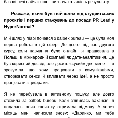
базові речі найчастіше і визначають якість результату.
― Розкажи, яким був твій шлях від студентських
проєктів і перших стажувань до посади PR Lead у
HyperNormal?
Мій шлях у піарі почався з balbek bureau — це була моя
перша робота в цій сфері. До цього, під час другого
курсу, коли навчання було онлайн, я працювала в
Польщі в міжнародній компанії як дата-аналітикиня. Це
був корисний досвід, але досить «сухий» для мене — я
зрозуміла, що хочу працювати з комунікаціями,
створювати сенси й впливати через ідеї, а не просто
працювати з цифрами.
Я не перебувала в активному пошуку, але довго
стежила за balbek bureau. Коли з’явилась вакансія, я
подалась, хоча спочатку отримала відмову. А через
місяць мені написали знову: «Даринко, ми тебе