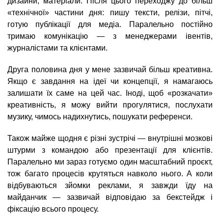
дизайни, матеріали. Після цього переходжу до більш
«технічної» частини дня: пишу тексти, релізи, пітчі,
готую публікації для медіа. Паралельно постійно
тримаю комунікацію — з менеджерами івентів,
журналістами та клієнтами.
Друга половина дня у мене зазвичай більш креативна.
Якщо є завдання на ідеї чи концепції, я намагаюсь
залишати їх саме на цей час. Іноді, щоб «розкачати»
креативність, я можу вийти прогулятися, послухати
музику, чимось надихнутись, пошукати референси.
Також майже щодня є різні зустрічі — внутрішні мозкові
штурми з командою або презентації для клієнтів.
Паралельно ми зараз готуємо один масштабний проєкт,
тож багато процесів крутяться навколо нього. А коли
відбуваються зйомки реклами, я завжди їду на
майданчик — зазвичай відповідаю за бекстейдж і
фіксацію всього процесу.