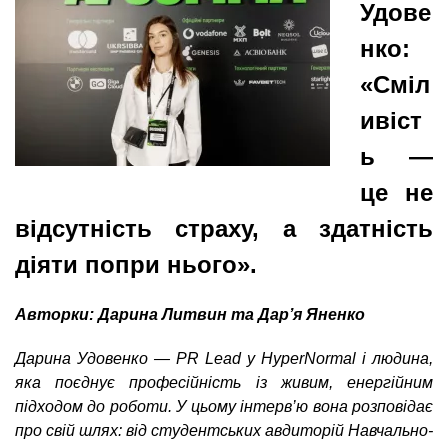
n
MBA
р
Удове
х
ж
з
t
а
нко:
Онлайн курсы
н
а
«Сміл
и
в
s
ю
ивіст
е
За рубежом
.
д
ь —
е
це не
i
н
відсутність страху, а здатність
и
n
діяти попри нього».
й
f
Авторки: Дарина Литвин та Дар’я Яненко
Дарина Удовенко — PR Lead у HyperNormal і людина,
o
яка поєднує професійність із живим, енергійним
підходом до роботи. У цьому інтерв’ю вона розповідає
про свій шлях: від студентських авдиторій Навчально-