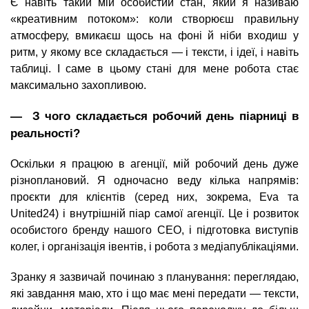
Є навіть такий мій особистий стан, який я називаю
«креативним потоком»: коли створюєш правильну
атмосферу, вмикаєш щось на фоні й ніби входиш у
ритм, у якому все складається — і тексти, і ідеї, і навіть
таблиці. І саме в цьому стані для мене робота стає
максимально захопливою.
― З чого складається робочий день піарниці в
реальності?
Оскільки я працюю в агенції, мій робочий день дуже
різноплановий. Я одночасно веду кілька напрямів:
проєкти для клієнтів (серед них, зокрема, Eva та
United24) і внутрішній піар самої агенції. Це і розвиток
особистого бренду нашого CEO, і підготовка виступів
колег, і організація івентів, і робота з медіапублікаціями.
Зранку я зазвичай починаю з планування: переглядаю,
які завдання маю, хто і що має мені передати — тексти,