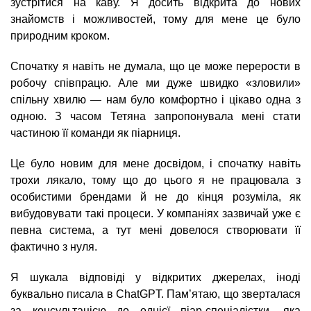
зустрітися на каву. Я досить відкрита до нових
знайомств і можливостей, тому для мене це було
природним кроком.
Спочатку я навіть не думала, що це може перерости в
робочу співпрацю. Але ми дуже швидко «зловили»
спільну хвилю — нам було комфортно і цікаво одна з
одною. З часом Тетяна запропонувала мені стати
частиною її команди як піарниця.
Це було новим для мене досвідом, і спочатку навіть
трохи лякало, тому що до цього я не працювала з
особистими брендами й не до кінця розуміла, як
вибудовувати такі процеси. У компаніях зазвичай уже є
певна система, а тут мені довелося створювати її
фактично з нуля.
Я шукала відповіді у відкритих джерелах, іноді
буквально писала в ChatGPT. Пам’ятаю, що зверталася
за консультацією до однієї піар-спеціалістки, яка