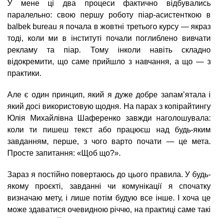
У мене ці два процеси фактично відбувались
паралельно: свою першу роботу піар-асистенткою в
balbek bureau я почала в жовтні третього курсу — якраз
тоді, коли ми в інституті почали поглиблено вивчати
рекламу та піар. Тому інколи навіть складно
відокремити, що саме прийшло з навчання, а що — з
практики.
Але є один принцип, який я дуже добре запам’ятала і
який досі використовую щодня. На парах з копірайтингу
Юлія Михайлівна Шаференко завжди наголошувала:
коли ти пишеш текст або працюєш над будь-яким
завданням, перше, з чого варто почати — це мета.
Просте запитання: «Щоб що?».
Зараз я постійно повертаюсь до цього правила. У будь-
якому проєкті, завданні чи комунікації я спочатку
визначаю мету, і лише потім будую все інше. І хоча це
може здаватися очевидною річчю, на практиці саме такі