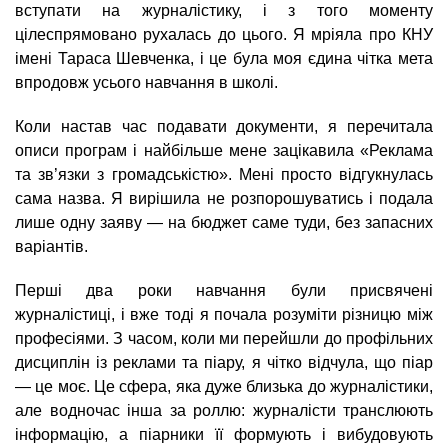
вступати на журналістику, і з того моменту
цілеспрямовано рухалась до цього. Я мріяла про КНУ
імені Тараса Шевченка, і це була моя єдина чітка мета
впродовж усього навчання в школі.
Коли настав час подавати документи, я перечитала
описи програм і найбільше мене зацікавила «Реклама
та зв’язки з громадськістю». Мені просто відгукнулась
сама назва. Я вирішила не розпорошуватись і подала
лише одну заяву — на бюджет саме туди, без запасних
варіантів.
Перші два роки навчання були присвячені
журналістиці, і вже тоді я почала розуміти різницю між
професіями. З часом, коли ми перейшли до профільних
дисциплін із реклами та піару, я чітко відчула, що піар
— це моє. Це сфера, яка дуже близька до журналістики,
але водночас інша за роллю: журналісти транслюють
інформацію, а піарники її формують і вибудовують