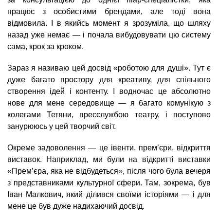
працює з особистими брендами, але тоді вона
відмовила. І в якийсь момент я зрозуміла, що шляху
назад уже немає — і почала вибудовувати цю систему
сама, крок за кроком.
Зараз я називаю цей досвід «роботою для душі». Тут є
дуже багато простору для креативу, для спільного
створення ідей і контенту. І водночас це абсолютно
нове для мене середовище — я багато комунікую з
колегами Тетяни, пресслужбою театру, і поступово
занурююсь у цей творчий світ.
Окреме задоволення — це івенти, прем’єри, відкриття
виставок. Наприклад, ми були на відкритті виставки
«Прем’єра, яка не відбудеться», після чого була вечеря
з представниками культурної сфери. Там, зокрема, був
Іван Малкович, який ділився своїми історіями — і для
мене це був дуже надихаючий досвід.