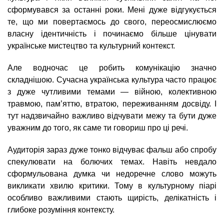
сформувався за останні роки. Мені дуже відгукується
те, що ми повертаємось до свого, переосмислюємо
власну ідентичність і починаємо більше цінувати
українське мистецтво та культурний контекст.
Але водночас це робить комунікацію значно
складнішою. Сучасна українська культура часто працює
з дуже чутливими темами — війною, колективною
травмою, пам’яттю, втратою, переживанням досвіду. І
тут надзвичайно важливо відчувати межу та бути дуже
уважним до того, як саме ти говориш про ці речі.
Аудиторія зараз дуже тонко відчуває фальш або спробу
спекулювати на болючих темах. Навіть невдало
сформульована думка чи недоречне слово можуть
викликати хвилю критики. Тому в культурному піарі
особливо важливими стають щирість, делікатність і
глибоке розуміння контексту.