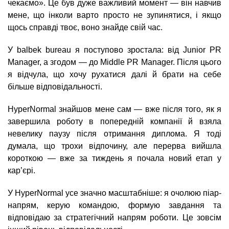
чекаємо». Це був дуже важливий момент — він навчив
мене, що інколи варто просто не зупинятися, і якщо
щось справді твоє, воно знайде свій час.
У balbek bureau я поступово зростала: від Junior PR
Manager, а згодом — до Middle PR Manager. Після цього
я відчула, що хочу рухатися далі й брати на себе
більше відповідальності.
HyperNormal знайшов мене сам — вже після того, як я
завершила роботу в попередній компанії й взяла
невелику паузу після отримання диплома. Я тоді
думала, що трохи відпочину, але перерва вийшла
короткою — вже за тиждень я почала новий етап у
кар’єрі.
У HyperNormal усе значно масштабніше: я очолюю піар-
напрям, керую командою, формую завдання та
відповідаю за стратегічний напрям роботи. Це зовсім