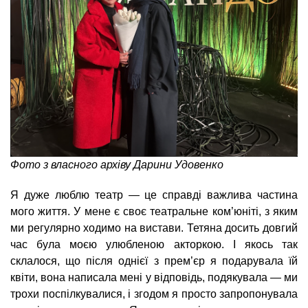
Фото з власного архіву Дарини Удовенко
Я дуже люблю театр — це справді важлива частина
мого життя. У мене є своє театральне ком’юніті, з яким
ми регулярно ходимо на вистави. Тетяна досить довгий
час була моєю улюбленою акторкою. І якось так
склалося, що після однієї з прем’єр я подарувала їй
квіти, вона написала мені у відповідь, подякувала — ми
трохи поспілкувалися, і згодом я просто запропонувала