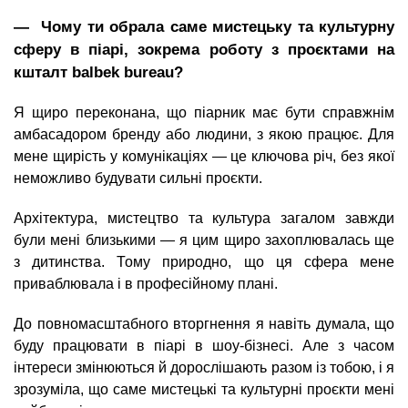
― Чому ти обрала саме мистецьку та культурну
сферу в піарі, зокрема роботу з проєктами на
кшталт balbek bureau?
Я щиро переконана, що піарник має бути справжнім
амбасадором бренду або людини, з якою працює. Для
мене щирість у комунікаціях — це ключова річ, без якої
неможливо будувати сильні проєкти.
Архітектура, мистецтво та культура загалом завжди
були мені близькими — я цим щиро захоплювалась ще
з дитинства. Тому природно, що ця сфера мене
приваблювала і в професійному плані.
До повномасштабного вторгнення я навіть думала, що
буду працювати в піарі в шоу-бізнесі. Але з часом
інтереси змінюються й дорослішають разом із тобою, і я
зрозуміла, що саме мистецькі та культурні проєкти мені