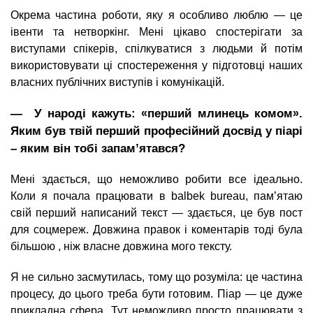
Окрема частина роботи, яку я особливо люблю — це
івенти та нетворкінг. Мені цікаво спостерігати за
виступами спікерів, спілкуватися з людьми й потім
використовувати ці спостереження у підготовці наших
власних публічних виступів і комунікацій.
― У народі кажуть:
перший млинець комом
.
«
»
Яким був твій перший професійний досвід у піарі
– яким він тобі запам’ятався?
Мені здається, що неможливо робити все ідеально.
Коли я почала працювати в balbek bureau, пам’ятаю
свій перший написаний текст — здається, це був пост
для соцмереж. Довжина правок і коментарів тоді була
більшою , ніж власне довжина мого тексту.
Я не сильно засмутилась, тому що розуміла: це частина
процесу, до цього треба бути готовим. Піар — це дуже
прикладна сфера. Тут неможливо просто працювати з