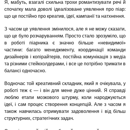
Я, мабуть, взагалі схильна трохи романтизувати речі й
спочатку мала доволі ідеалізоване уявлення про піар:
що це постійно про креатив, ідеї, кампанії та натхнення.
З часом це уявлення змінилося, але я не можу сказати,
що це було розчаруванням. Просто стало зрозуміло, що
в роботі піарника є значно більше «невидимої»
частини: багато менеджменту, координації команди
дизайнерів і копірайтерів, постійна комунікація з медіа
та різними стейкхолдерами, і все це потрібно тримати в
балансі одночасно.
Водночас той креативний складник, який я очікувала, у
роботі теж є — і він для мене дуже цінний. Я справді
люблю етапи мозкового штурму, коли народжуються
ідеї, і сам процес створення концепцій. Але з часом я
також навчилась отримувати задоволення і від більш
структурних, стратегічних задач.