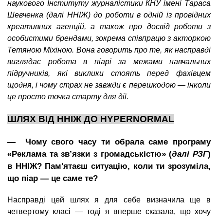
наукового Інституту журналістики КНУ імені Тараса
Шевченка (далі ННІЖ) до роботи в одній із провідних
креативних агенцій, а також про досвід роботи з
особистими брендами, зокрема співпрацю з акторкою
Тетяною Міхіною. Вона говорить про те, як насправді
виглядає робота в піарі за межами навчальних
підручників, які виклики стоять перед фахівцем
щодня, і чому страх не завжди є перешкодою — інколи
це просто точка старту для дії.
ШЛЯХ ВІД ННІЖ ДО HYPERNORMAL
― Чому свого часу ти обрала саме програму
«Реклама та зв’язки з громадськістю» (
далі РЗГ
)
в ННІЖ? Пам'ятаєш ситуацію, коли ти зрозуміла,
що піар — це саме те?
Насправді цей шлях я для себе визначила ще в
четвертому класі — тоді я вперше сказала, що хочу