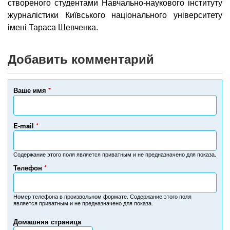
створеного студентами Навчально-наукового інституту
журналістики Київського національного університету
імені Тараса Шевченка.
Добавить комментарий
Ваше имя
*
E-mail
*
Содержание этого поля является приватным и не предназначено для показа.
Телефон
*
Н
о
м
Номер телефона в произвольном формате. Содержание этого поля
является приватным и не предназначено для показа.
е
р
Домашняя страница
т