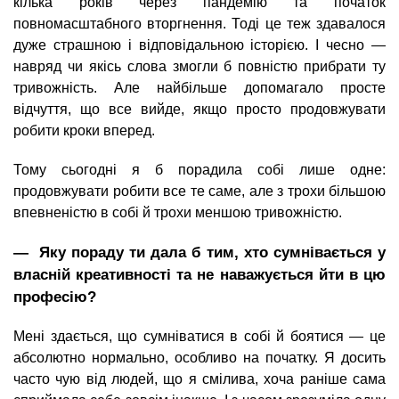
кілька років через пандемію та початок
повномасштабного вторгнення. Тоді це теж здавалося
дуже страшною і відповідальною історією. І чесно —
навряд чи якісь слова змогли б повністю прибрати ту
тривожність. Але найбільше допомагало просте
відчуття, що все вийде, якщо просто продовжувати
робити кроки вперед.
Тому сьогодні я б порадила собі лише одне:
продовжувати робити все те саме, але з трохи більшою
впевненістю в собі й трохи меншою тривожністю.
― Яку пораду ти дала б тим, хто сумнівається у
власній креативності та не наважується йти в цю
професію?
Мені здається, що сумніватися в собі й боятися — це
абсолютно нормально, особливо на початку. Я досить
часто чую від людей, що я смілива, хоча раніше сама