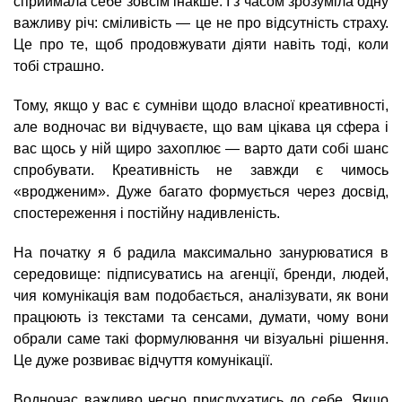
сприймала себе зовсім інакше. І з часом зрозуміла одну
важливу річ: сміливість — це не про відсутність страху.
Це про те, щоб продовжувати діяти навіть тоді, коли
тобі страшно.
Тому, якщо у вас є сумніви щодо власної креативності,
але водночас ви відчуваєте, що вам цікава ця сфера і
вас щось у ній щиро захоплює — варто дати собі шанс
спробувати. Креативність не завжди є чимось
«вродженим». Дуже багато формується через досвід,
спостереження і постійну надивленість.
На початку я б радила максимально занурюватися в
середовище: підписуватись на агенції, бренди, людей,
чия комунікація вам подобається, аналізувати, як вони
працюють із текстами та сенсами, думати, чому вони
обрали саме такі формулювання чи візуальні рішення.
Це дуже розвиває відчуття комунікації.
Водночас важливо чесно прислухатись до себе. Якщо