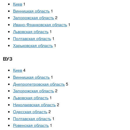
n
MBA
р
х
Киев
1
ж
Винницкая область
1
з
t
а
Запорожская область
2
Онлайн курсы
н
а
Ивано-Франковская область
1
и
в
s
ю
Львовская область
1
е
За рубежом
Полтавская область
1
.
д
Харьковская область
1
е
ВУЗ
i
н
и
Киев
4
n
й
Винницкая область
1
Днепропетровская область
5
Запорожская область
2
f
Львовская область
1
Николаевская область
2
o
Одесская область
2
Полтавская область
1
Ровенская область
1