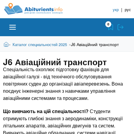
A
П
С
е
укр
|
рус
п
b
р
р
е
0
й
а
i
т
в
и
В
Абитуриенту
Главная
J6 Авіаційний транспорт
Каталог специальностей 2025
»
»
о
к
t
ы
о
ч
з
J6 Авіаційний транспорт
с
Вузы
д
н
u
н
е
Спеціальність охоплює підготовку фахівців для
и
о
с
авіаційної галузі - від технічного обслуговування
в
к
Колледжи
r
ь
повітряних суден до організації авіаперевезень. Вона
н
У
о
поєднує інженерні знання з навичками управління
ч
i
м
Курсы
авіаційними системами та процесами.
у
е
с
Що вивчають на цій спеціальності?
Студенти
б
e
о
Частные школы
отримують глибокі знання з аеродинаміки, конструкції
н
д
літальних апаратів, авіаційних двигунів та систем.
е
ы
Вивчають авіаційне обладнання, системи навігації,