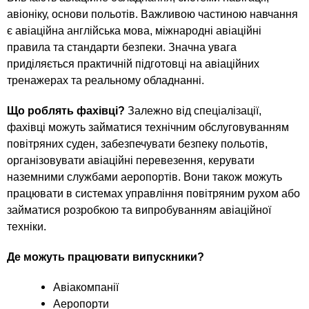
n
MBA
р
х
авіоніку, основи польотів. Важливою частиною навчання
ж
з
t
а
є авіаційна англійська мова, міжнародні авіаційні
Онлайн курсы
н
а
правила та стандарти безпеки. Значна увага
и
приділяється практичній підготовці на авіаційних
в
s
ю
тренажерах та реальному обладнанні.
е
За рубежом
.
д
Що роблять фахівці?
Залежно від спеціалізації,
е
фахівці можуть займатися технічним обслуговуванням
i
н
повітряних суден, забезпечувати безпеку польотів,
організовувати авіаційні перевезення, керувати
и
наземними службами аеропортів. Вони також можуть
n
й
працювати в системах управління повітряним рухом або
займатися розробкою та випробуванням авіаційної
f
техніки.
o
Де можуть працювати випускники?
Авіакомпанії
Аеропорти