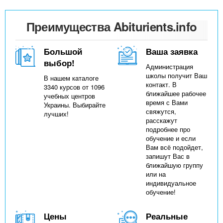
n
MBA
р
х
ж
з
t
а
Преимущества Abiturients.info
Онлайн курсы
н
а
и
в
s
Большой
Ваша заявка
ю
е
За рубежом
выбор!
Администрация
.
д
школы получит Ваш
В нашем каталоге
контакт. В
3340 курсов от 1096
е
ближайшее рабочее
учебных центров
i
время с Вами
н
Украины. Выбирайте
свяжутся,
лучших!
и
расскажут
подробнее про
n
й
обучение и если
Вам всё подойдет,
запишут Вас в
f
ближайшую группу
или на
индивидуальное
o
обучение!
Цены
Реальные