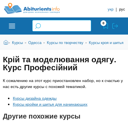
A
П
С
е
укр
|
рус
п
b
р
р
е
0
й
а
i
т
в
и
В
Абитуриенту
Главная
Курсы
Одесса
Курсы по творчеству
Курсы кроя и шитья
»
»
»
»
»
о
к
t
ы
о
ч
з
Крій та моделювання одягу.
с
Вузы
д
н
u
н
Курс Професійний
е
и
о
с
в
к
Колледжи
r
ь
К сожалению на этот курс приостановлен набор, но к счастью у
н
У
нас есть другие курсы с похожей тематикой.
о
ч
i
м
Курсы
Курсы дизайна одежды
у
е
Курсы кройки и шитья для начинающих
с
б
e
о
Частные школы
Другие похожие курсы
н
д
е
ы