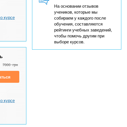
На основании отзывов
учеников, которые мы
о курсе
собираем у каждого после
обучения, составляются
рейтинги учебных заведений,
чтобы помочь другим при
выборе курсов.
ь
7000
грн
аться
о курсе