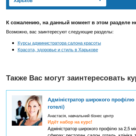
n
е
х
р
з
t
ж
а
а
К сожалению, на данный момент в этом разделе н
н
в
s
Возможно, вас заинтересуют следующие разделы:
и
е
ю
Курсы администратора салона красоты
д
.
Красота, здоровье и стиль в Харькове
е
н
i
и
Также Вас могут заинтересовать к
й
n
f
Адміністратор широкого профілю (т
готелі)
o
Анастасія, навчальний бізнес центр
Идёт набор на курс!
Адміністратор широкого профілю за 2,5 мі
сферах: ресторан, салон, готель, клініка,