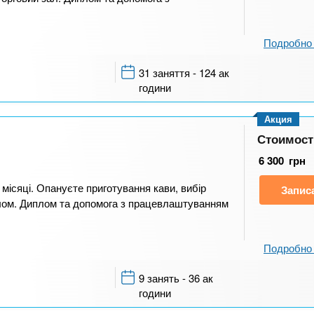
Подробно 
31 заняття - 124 ак
години
Акция
Стоимост
6 300
грн
 місяці. Опануєте приготування кави, вибір
Запис
алом. Диплом та допомога з працевлаштуванням
Подробно 
9 занять - 36 ак
години