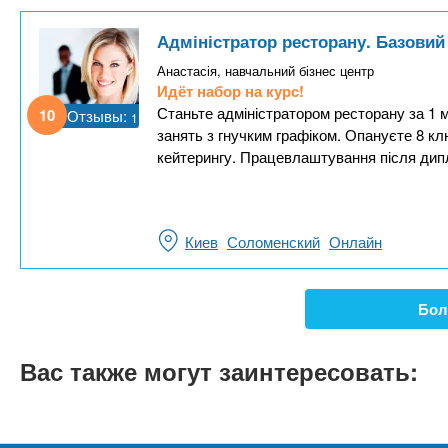
Адміністратор ресторану. Базовий
Анастасія, навчальний бізнес центр
Идёт набор на курс!
Станьте адміністратором ресторану за 1 м
10
Отзывы:
1
занять з гнучким графіком. Опануєте 8 к
кейтерингу. Працевлаштування після дип
Киев
Соломенский
Онлайн
Бол
Вас также могут заинтересовать: