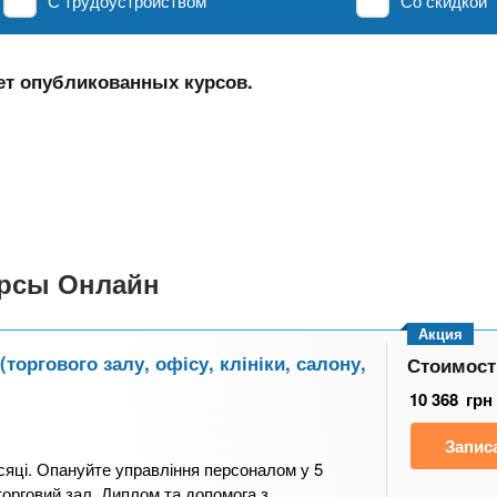
С трудоустройством
Со скидкой
ет опубликованных курсов.
урсы Онлайн
Акция
оргового залу, офісу, клініки, салону,
Стоимост
10 368
грн
Запис
сяці. Опануйте управління персоналом у 5
 торговий зал. Диплом та допомога з