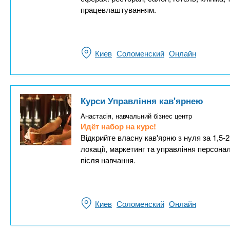
працевлаштуванням.
Киев
Соломенский
Онлайн
Курси Управління кав'ярнею
Анастасія, навчальний бізнес центр
Идёт набор на курс!
Відкрийте власну кав'ярню з нуля за 1,5-2
локації, маркетинг та управління персон
після навчання.
Киев
Соломенский
Онлайн