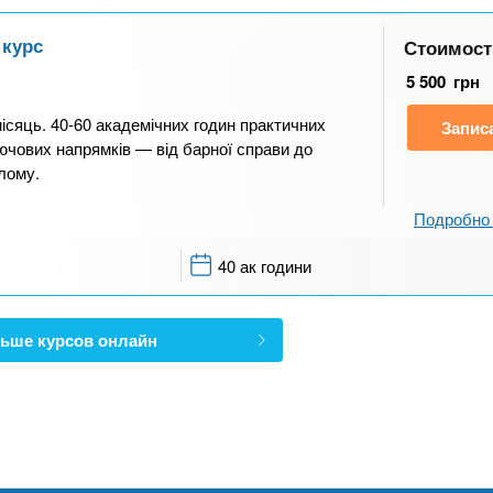
 курс
Стоимост
5 500
грн
ісяць. 40-60 академічних годин практичних
Запис
лючових напрямків — від барної справи до
лому.
Подробно 
40 ак години
ьше курсов онлайн