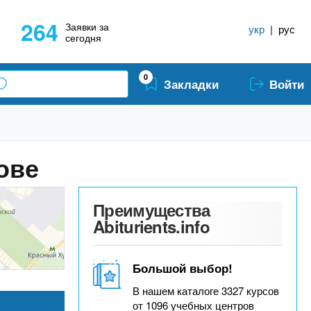
264
Заявки за
укр
|
рус
сегодня
0
Закладки
Войти
ове
Преимущества
Abiturients.info
Большой выбор!
В нашем каталоге 3327 курсов
от 1096 учебных центров