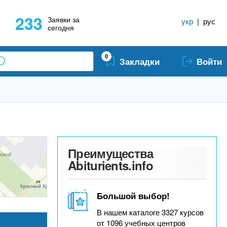
233
Заявки за
укр
|
рус
сегодня
0
Закладки
Войти
Преимущества
Abiturients.info
Большой выбор!
В нашем каталоге 3327 курсов
от 1096 учебных центров