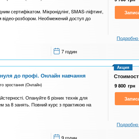
одним сертифікатом. Мікронідлінг, SMAS-ліфтинг,
Запис
им відео-розбором. Необмежений доступ до
Подробно 
7 годин
Акция
 нуля до профі. Онлайн навчання
Стоимост
го зростання (Онлайн)
9 800
грн
йстерності. Опануйте 6 різних технік для
Запис
ем за 8 занять. Повний курс з практикою на
Подробно 
9 годин