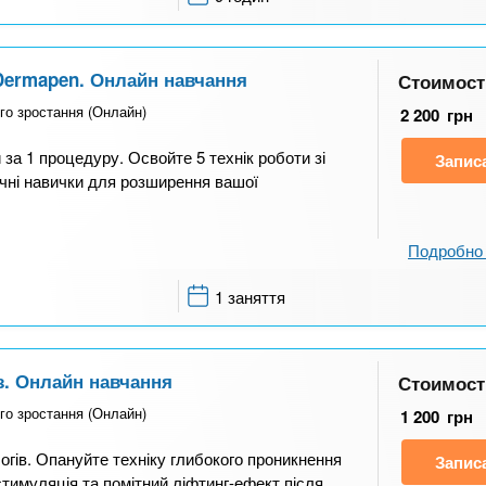
 Dermapen. Онлайн навчання
Стоимост
го зростання (Онлайн)
2 200
грн
 за 1 процедуру. Освойте 5 технік роботи зі
Запис
чні навички для розширення вашої
Подробно 
1 заняття
. Онлайн навчання
Стоимост
го зростання (Онлайн)
1 200
грн
гів. Опануйте техніку глибокого проникнення
Запис
тимуляція та помітний ліфтинг-ефект після