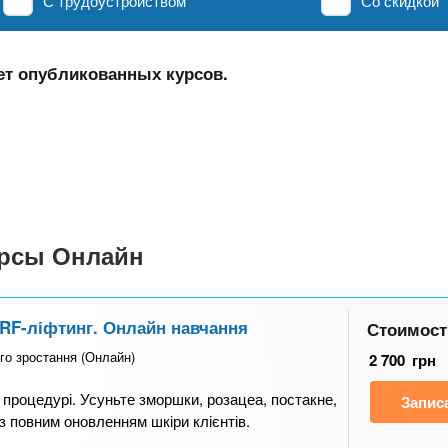
С трудоустройством
Со скидкой
ет опубликованных курсов.
урсы Онлайн
 RF-ліфтинг. Онлайн навчання
Стоимост
го зростання (Онлайн)
2 700
грн
 процедурі. Усуньте зморшки, розацеа, постакне,
Запис
 з повним оновленням шкіри клієнтів.