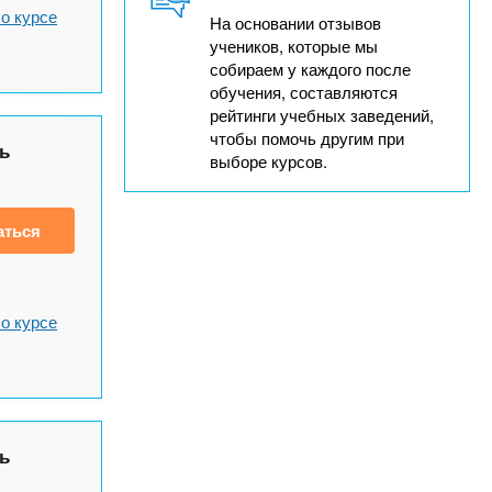
о курсе
На основании отзывов
учеников, которые мы
собираем у каждого после
обучения, составляются
рейтинги учебных заведений,
чтобы помочь другим при
ь
выборе курсов.
аться
о курсе
ь