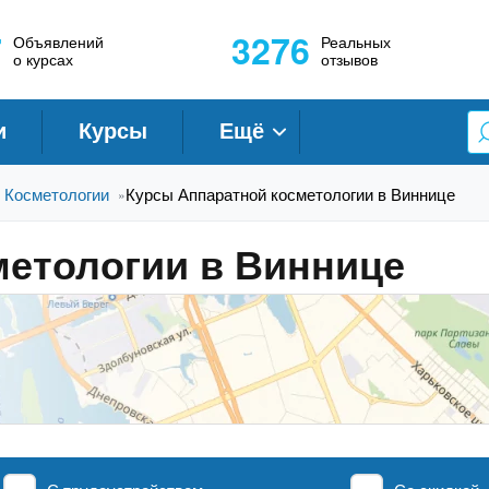
7
3276
Объявлений
Реальных
о курсах
отзывов
и
Курсы
Ещё
 Косметологии
Курсы Аппаратной косметологии в Виннице
»
метологии в Виннице