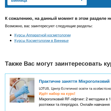
n
е
х
р
з
t
ж
а
а
К сожалению, на данный момент в этом разделе н
н
в
s
Возможно, вас заинтересуют следующие разделы:
и
е
ю
Курсы Аппаратной косметологии
д
.
Курсы Косметологии в Виннице
е
н
i
и
Также Вас могут заинтересовать к
й
n
f
Практичне заняття Мікроголковий
LOTUS, Центр Естетичної освіти та особистісно
o
Идёт набор на курс!
Мікроголковий RF-ліфтинг: 2 методики в 1
розтяжки та гіпергідроз. Онлайн навчання