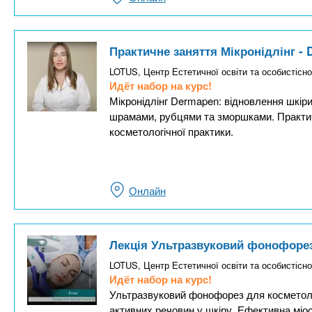
Практичне заняття Мікронідлінг -
LOTUS, Центр Естетичної освіти та особистісно
Идёт набор на курс!
Мікронідлінг Dermapen: відновлення шкіри
шрамами, рубцями та зморшками. Практи
косметологічної практики.
Онлайн
Лекція Ультразвуковий фонофорез
LOTUS, Центр Естетичної освіти та особистісно
Идёт набор на курс!
Ультразвуковий фонофорез для косметоло
активних речовин у шкіру. Ефективна міос