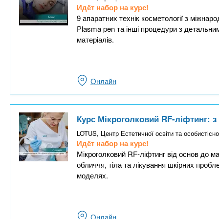
Идёт набор на курс!
9 апаратних технік косметології з міжнар
Plasma pen та інші процедури з детальн
матеріалів.
Онлайн
Курс Мікроголковий RF-ліфтинг: з
LOTUS, Центр Естетичної освіти та особистісно
Идёт набор на курс!
Мікроголковий RF-ліфтинг від основ до ма
обличчя, тіла та лікування шкірних пробл
моделях.
Онлайн