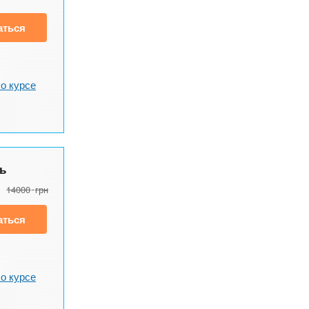
аться
о курсе
ь
14000
грн
аться
о курсе