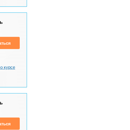
ь
аться
о курсе
ь
аться