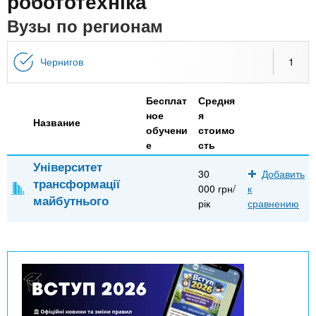
n
робототехніка
MBA
р
х
ж
Вузы по регионам
з
t
а
Онлайн курсы
н
а
и
Чернигов
1
в
s
ю
е
За рубежом
Бесплат
Средня
.
д
ное
я
Название
е
обучени
стоимо
е
сть
i
н
Університет
и
30
Добавить
трансформації
n
й
000 грн/
к
майбутнього
рік
сравнению
f
o