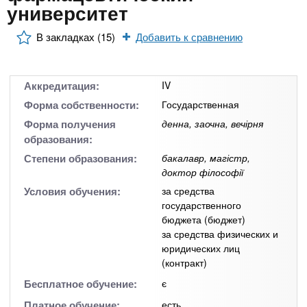
n
MBA
р
университет
х
ж
з
t
а
В закладках (15)
Добавить к сравнению
Онлайн курсы
н
а
и
в
s
ю
е
За рубежом
Аккредитация:
IV
.
д
Форма собственности:
Государственная
е
Форма получения
денна, заочна, вечірня
образования:
i
н
Степени образования:
бакалавр, магістр,
и
доктор філософії
n
й
Условия обучения:
за средства
государственного
f
бюджета (бюджет)
за средства физических и
юридических лиц
o
(контракт)
Бесплатное обучение:
є
Платное обучение:
есть