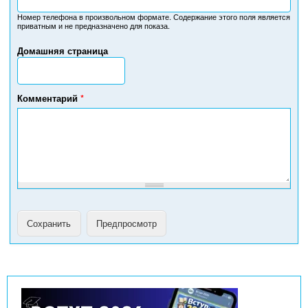
о
м
Номер телефона в произвольном формате. Содержание этого поля является
приватным и не предназначено для показа.
е
р
Домашняя страница
т
е
л
е
Комментарий
*
ф
о
н
а