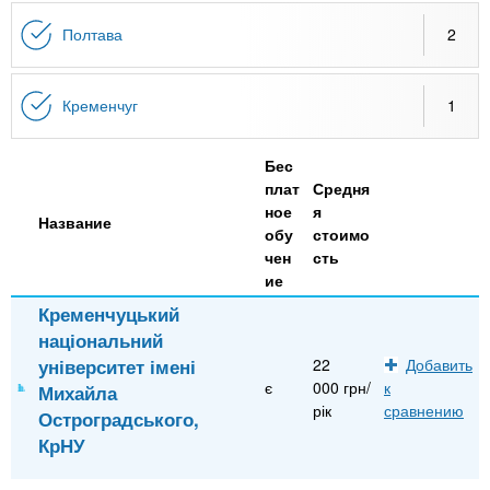
n
MBA
р
х
ж
Полтава
2
з
t
а
Онлайн курсы
н
а
и
в
s
Кременчуг
1
ю
е
За рубежом
Бес
.
д
плат
Средня
е
ное
я
Название
i
н
обу
стоимо
чен
сть
и
ие
n
й
Кременчуцький
національний
f
університет імені
22
Добавить
є
000 грн/
к
Михайла
o
рік
сравнению
Остроградського,
КрНУ