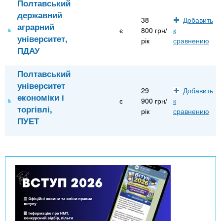
Полтавський
державний
38
Добавить
аграрний
є
800 грн/
к
університет,
рік
сравнению
ПДАУ
Полтавський
університет
29
Добавить
економіки і
є
900 грн/
к
торгівлі,
рік
сравнению
ПУЕТ