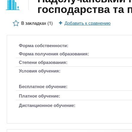
n
е
х
господарства та
р
з
t
ж
а
а
В закладках (1)
Добавить к сравнению
н
в
s
и
е
ю
д
.
Форма собственности:
е
Форма получения образования:
н
i
Степени образования:
и
Условия обучения:
й
n
Бесплатное обучение:
f
Платное обучение:
Дистанционное обучение:
o