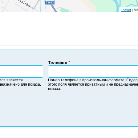
Leaflet
| Ma
Телефон
*
Н
о
оля является
Номер телефона в произвольном формате. Соде
м
дназначено для показа.
этого поля является приватным и не предназначе
е
показа.
р
т
е
л
е
ф
о
н