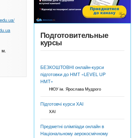
.edu.ua/
du.ua
Подготовительные
курсы
 м.
БЕЗКОШТОВНІ онлайн-курси
підготовки до НМТ «LEVEL UP
НМТ»
НЮУ ім. Ярослава Мудрого
Підготовчі курси ХАІ
ХАІ
Предметні олімпіади онлайн в
Національному аерокосмічному