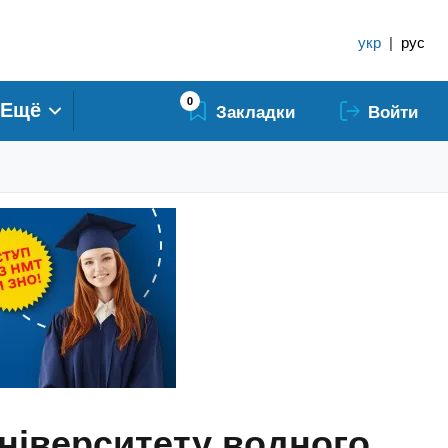
укр
|
рус
0
Ещё
Закладки
Войти
ніверситету водного