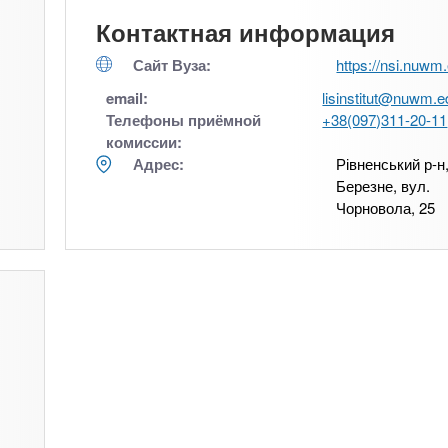
Контактная информация
Сайт Вуза:
https://nsi.nuwm
email:
lisinstitut@nuwm.e
Телефоны приёмной
+38(097)311-20-11
комиссии:
Адрес:
Рівненський р-н,
Березне, вул.
Чорновола, 25