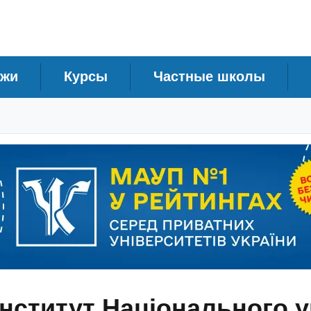
джи
Курсы
Частные школы
нститут Національного у