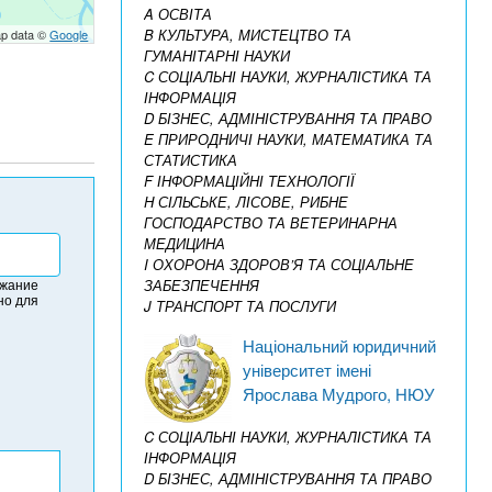
A ОСВІТА
B КУЛЬТУРА, МИСТЕЦТВО ТА
p data ©
Google
ГУМАНІТАРНІ НАУКИ
C СОЦІАЛЬНІ НАУКИ, ЖУРНАЛІСТИКА ТА
ІНФОРМАЦІЯ
D БІЗНЕС, АДМІНІСТРУВАННЯ ТА ПРАВО
E ПРИРОДНИЧІ НАУКИ, МАТЕМАТИКА ТА
СТАТИСТИКА
F ІНФОРМАЦІЙНІ ТЕХНОЛОГІЇ
H СІЛЬСЬКЕ, ЛІСОВЕ, РИБНЕ
ГОСПОДАРСТВО ТА ВЕТЕРИНАРНА
МЕДИЦИНА
I ОХОРОНА ЗДОРОВ’Я ТА СОЦІАЛЬНЕ
ржание
ЗАБЕЗПЕЧЕННЯ
но для
J ТРАНСПОРТ ТА ПОСЛУГИ
Національний юридичний
університет імені
Ярослава Мудрого, НЮУ
C СОЦІАЛЬНІ НАУКИ, ЖУРНАЛІСТИКА ТА
ІНФОРМАЦІЯ
D БІЗНЕС, АДМІНІСТРУВАННЯ ТА ПРАВО