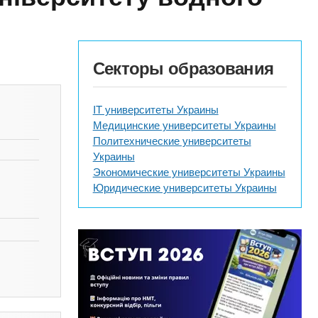
Секторы образования
IT университеты Украины
Медицинские университеты Украины
Политехнические университеты
Украины
Экономические университеты Украины
Юридические университеты Украины