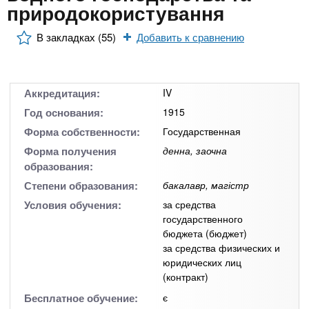
n
MBA
р
природокористування
х
ж
з
t
а
В закладках (55)
Добавить к сравнению
Онлайн курсы
н
а
и
в
s
ю
е
За рубежом
Аккредитация:
IV
.
д
Год основания:
1915
е
Форма собственности:
Государственная
i
н
Форма получения
денна, заочна
и
образования:
n
й
Степени образования:
бакалавр, магістр
Условия обучения:
за средства
f
государственного
бюджета (бюджет)
за средства физических и
o
юридических лиц
(контракт)
Бесплатное обучение:
є