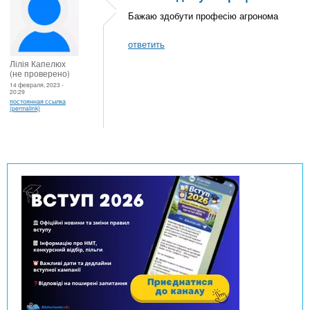
Бажаю здобути професію агронома
ответить
Лілія Капелюх
(не проверено)
14 февраля, 2023 -
20:29
постоянная ссылка
(permalink)