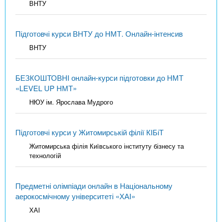
ВНТУ
Підготовчі курси ВНТУ до НМТ. Онлайн-інтенсив
ВНТУ
БЕЗКОШТОВНІ онлайн-курси підготовки до НМТ
«LEVEL UP НМТ»
НЮУ ім. Ярослава Мудрого
Підготовчі курси у Житомирській філії КІБіТ
Житомирська філія Київського інституту бізнесу та
технологій
Предметні олімпіади онлайн в Національному
аерокосмічному університеті «ХАІ»
ХАІ