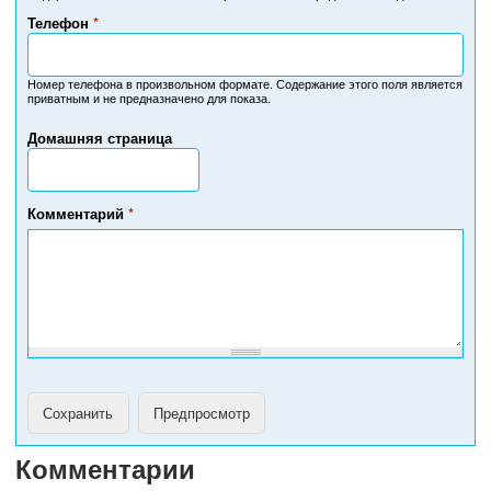
Телефон
*
Н
о
м
Номер телефона в произвольном формате. Содержание этого поля является
приватным и не предназначено для показа.
е
р
Домашняя страница
т
е
л
е
Комментарий
*
ф
о
н
а
Комментарии