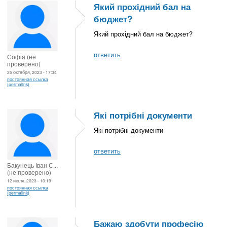
Який прохідний бал на
бюджет?
Який прохідний бал на бюджет?
ответить
Софія (не
проверено)
25 октября, 2023 - 17:34
постоянная ссылка
(permalink)
Які потрібні документи
Які потрібні документи
ответить
Бакунець Іван С...
(не проверено)
12 июля, 2023 - 10:19
постоянная ссылка
(permalink)
Бажаю здобути професію