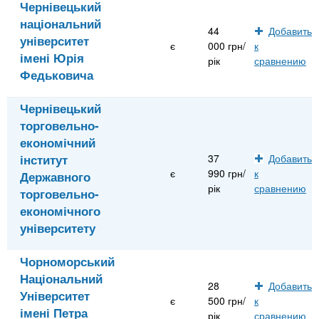
Чернівецький
національний
44
Добавить
університет
є
000 грн/
к
імені Юрія
рік
сравнению
Федьковича
Чернівецький
торговельно-
економічний
інститут
37
Добавить
є
990 грн/
к
Державного
рік
сравнению
торговельно-
економічного
університету
Чорноморський
Національний
28
Добавить
Університет
є
500 грн/
к
імені Петра
рік
сравнению