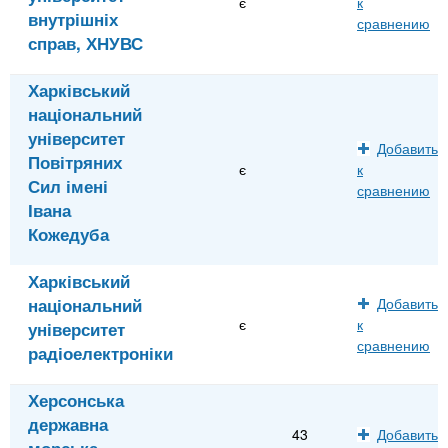
є
к
внутрішніх
сравнению
справ, ХНУВС
Харківський
національний
університет
Добавить
Повітряних
є
к
Сил імені
сравнению
Івана
Кожедуба
Харківський
національний
Добавить
є
к
університет
сравнению
радіоелектроніки
Херсонська
державна
43
Добавить
морська