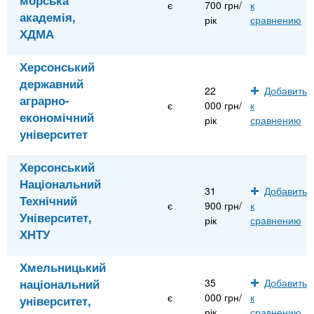
є
700 грн/
к
академія,
рік
сравнению
ХДМА
Херсонський
державний
22
Добавить
аграрно-
є
000 грн/
к
економічний
рік
сравнению
університет
Херсонський
Національний
31
Добавить
Технічний
є
900 грн/
к
Університет,
рік
сравнению
ХНТУ
Хмельницький
національний
35
Добавить
є
000 грн/
к
університет,
рік
сравнению