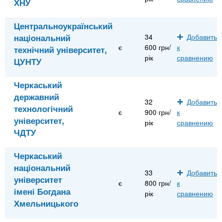
ХНУ
Центральноукраїнський
національний
34
Добавить
є
600 грн/
к
технічний університет,
рік
сравнению
ЦУНТУ
Черкаський
державний
32
Добавить
технологічний
є
900 грн/
к
університет,
рік
сравнению
ЧДТУ
Черкаський
національний
33
Добавить
університет
є
800 грн/
к
імені Богдана
рік
сравнению
Хмельницького