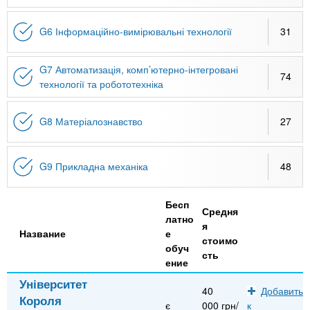
G6 Інформаційно-вимірювальні технології
31
G7 Автоматизація, комп’ютерно-інтегровані
74
технології та робототехніка
G8 Матеріалознавство
27
G9 Прикладна механіка
48
Бесп
Средня
латно
я
Название
е
стоимо
обуч
сть
ение
Університет
40
Добавить
Короля
є
000 грн/
к