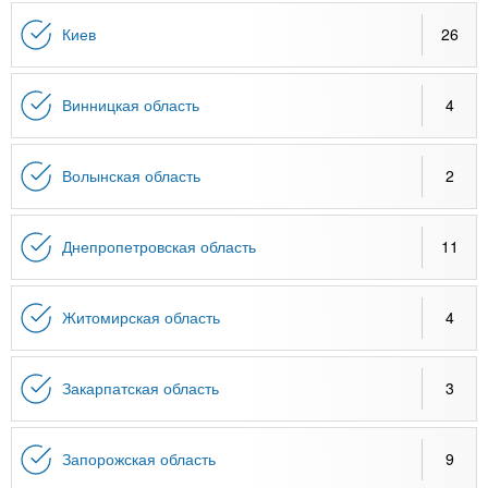
n
MBA
р
х
ж
Киев
26
з
t
а
Онлайн курсы
н
а
и
в
s
Винницкая область
4
ю
е
За рубежом
.
д
Волынская область
2
е
i
н
Днепропетровская область
11
и
n
й
Житомирская область
4
f
Закарпатская область
3
o
Запорожская область
9