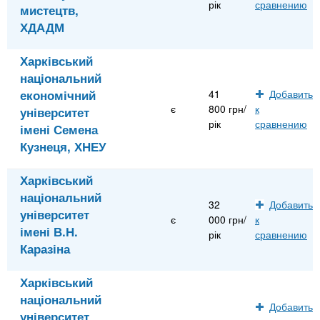
рік
сравнению
мистецтв,
ХДАДМ
Харківський
національний
економічний
41
Добавить
є
800 грн/
к
університет
рік
сравнению
імені Семена
Кузнеця, ХНЕУ
Харківський
національний
32
Добавить
університет
є
000 грн/
к
імені В.Н.
рік
сравнению
Каразіна
Харківський
національний
Добавить
університет