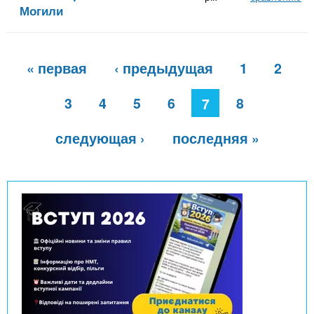
Могили
С
« первая
‹ предыдущая
1
2
т
р
а
3
4
5
6
8
7
н
и
следующая ›
последняя »
ц
ы