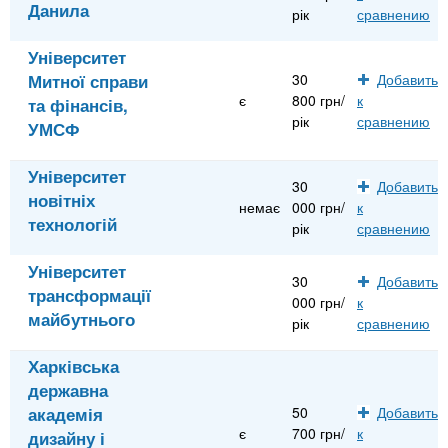
Данила
рік
сравнению
Університет
Митної справи
30
Добавить
є
800 грн/
к
та фінансів,
рік
сравнению
УМСФ
Університет
30
Добавить
новітніх
немає
000 грн/
к
технологій
рік
сравнению
Університет
30
Добавить
трансформації
000 грн/
к
майбутнього
рік
сравнению
Харківська
державна
академія
50
Добавить
є
700 грн/
к
дизайну і