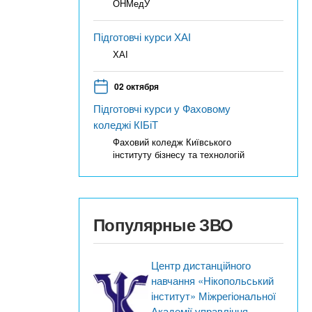
ОНМедУ
Підготовчі курси ХАІ
ХАІ
02 октября
Підготовчі курси у Фаховому
коледжі КІБіТ
Фаховий коледж Київського
інституту бізнесу та технологій
Популярные ЗВО
Центр дистанційного
навчання «Нікопольський
інститут» Міжрегіональної
Академії управління