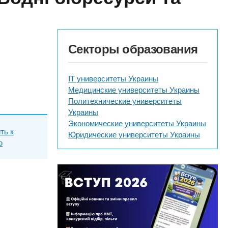
Секторы образования
IT университеты Украины
Медицинские университеты Украины
Политехнические университеты
Украины
Экономические университеты Украины
ть к
Юридические университеты Украины
ю