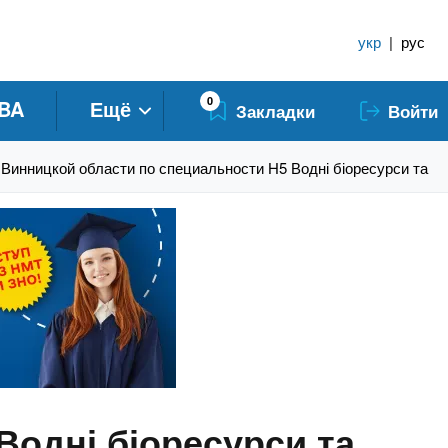
укр
|
рус
0
BA
Ещё
Закладки
Войти
Винницкой области по специальности H5 Водні біоресурси та а
одні біоресурси та