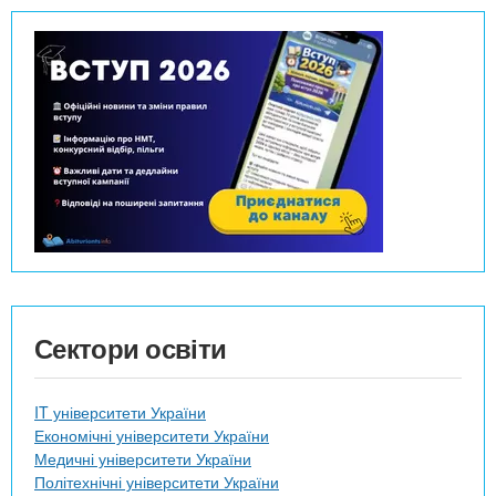
Сектори освіти
IT університети України
Економічні університети України
Медичні університети України
Політехнічні університети України