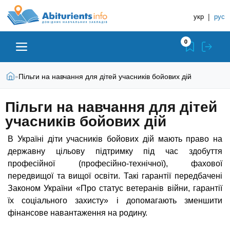
A
П
Д
е
укр
|
рус
о
b
р
в
е
0
й
і
i
т
д
и
В
Абітурієнту
Головна
Пільги на навчання для дітей учасників бойових дій
»
н
д
t
и
о
и
є
Пільги на навчання для дітей
о
ЗВО (ВНЗ)
т
к
u
с
учасників бойових дій
у
Н
н
т
о
а
Коледжі
r
В Україні діти учасників бойових дій мають право на
в
в
державну цільову підтримку під час здобуття
н
ч
професійної (професійно-технічної), фахової
i
о
Курси
передвищої та вищої освіти. Такі гарантії передбачені
г
а
о
Законом України «Про статус ветеранів війни, гарантії
л
e
м
Приватні школи
їх соціального захисту» і допомагають зменшити
ь
а
фінансове навантаження на родину.
т
н