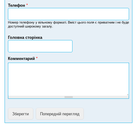
Телефон
*
Н
о
м
Номер телефону у вільному форматі. Вміст цього поля є приватним і не буде
доступний широкому загалу.
е
р
Головна сторінка
т
е
л
е
Комментарий
*
ф
о
н
у