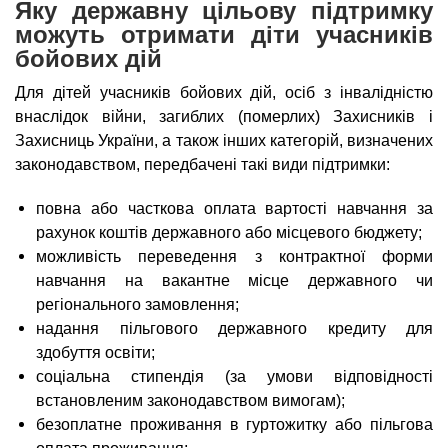
n
MBA
е
Яку державну цільову підтримку
и
р
можуть отримати діти учасників
х
t
і
бойових дій
Онлайн курси
а
з
л
Для дітей учасників бойових дій, осіб з інвалідністю
а
s
у
внаслідок війни, загиблих (померлих) Захисників і
к
За кордоном
Захисниць України, а також інших категорій, визначених
.
л
законодавством, передбачені такі види підтримки:
а
i
д
повна або часткова оплата вартості навчання за
рахунок коштів державного або місцевого бюджету;
і
можливість переведення з контрактної форми
n
в
навчання на вакантне місце державного чи
регіонального замовлення;
f
надання пільгового державного кредиту для
здобуття освіти;
o
соціальна стипендія (за умови відповідності
встановленим законодавством вимогам);
безоплатне проживання в гуртожитку або пільгова