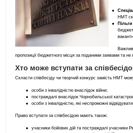
n
т
и
е
х
Спеціа
t
р
НМТ скл
з
і
Пільги
а
а
s
бюджет
л
к
вакантн
у
л
.
Важлив
а
пропозиції бюджетного місця за поданими заявами та не 
д
i
Хто може вступати за співбесід
і
в
n
Скласти співбесіду чи творчий конкурс замість НМТ мож
особи з інвалідністю внаслідок війни;
f
постраждалі внаслідок Чорнобильської катастро
особи з інвалідністю, які неспроможні відвідувати
o
Право вступати за співбесідою мають також:
учасники бойових дій та постраждалі учасники Рево