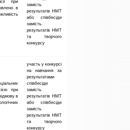
сії при
замість
мовлено в
результатів НМТ
жливість
або співбесіди
замість
результатів НМТ
та творчого
конкурсу
участь у конкурсі
на навчання за
результатами
еціальних
співбесіди
сією при
замість
відмову в
результатів НМТ
ологічних
або співбесіди
замість
результатів НМТ
та творчого
конкурсу