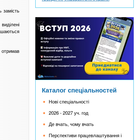
 замість
виділені
ишаються
 отримав
Каталог спеціальностей
Нові спеціальності
2026 - 2027 уч. год
Де вчать, чому вчать
Перспективи працевлаштування і