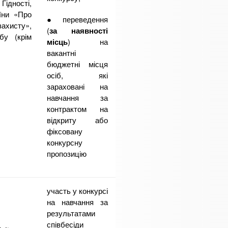
Гідності,
їни «Про
● переведення
ахисту»,
(
за наявності
бу (крім
місць
) на
вакантні
бюджетні місця
осіб, які
зараховані на
навчання за
контрактом на
відкриту або
фіксовану
конкурсну
пропозицію
участь у конкурсі
на навчання за
результатами
співбесіди