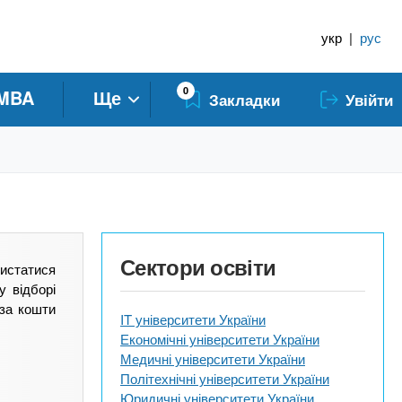
укр
|
рус
0
MBA
Ще
Закладки
Увійти
Сектори освіти
истатися
у відборі
 за кошти
IT університети України
Економічні університети України
Медичні університети України
Політехнічні університети України
Юридичні університети України