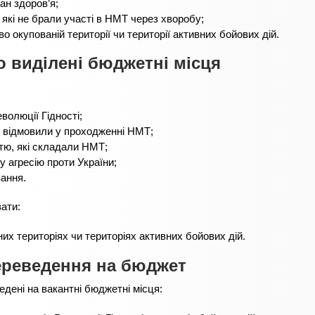
ан здоров’я;
ю, які не брали участі в НМТ через хворобу;
о окупованій території чи території активних бойових дій.
о виділені бюджетні місця
волюції Гідності;
им відмовили у проходженні НМТ;
істю, які складали НМТ;
у агресію проти України;
вання.
ати:
их територіях чи територіях активних бойових дій.
переведення на бюджет
едені на вакантні бюджетні місця: