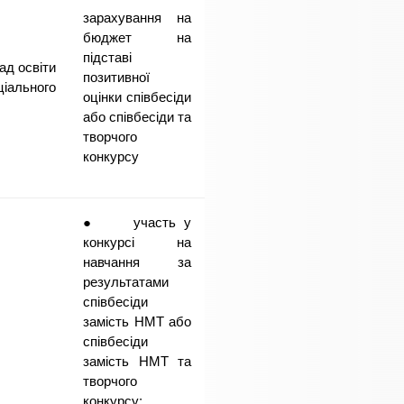
зарахування на
бюджет на
підставі
ад освіти
позитивної
іального
оцінки співбесіди
або співбесіди та
творчого
конкурсу
● участь у
конкурсі на
навчання за
результатами
співбесіди
замість НМТ або
співбесіди
замість НМТ та
творчого
конкурсу;