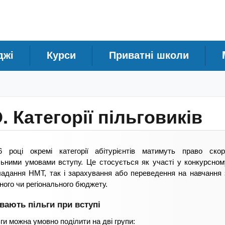
джі
Курси
Приватні школи
. Категорії пільговиків
 році окремі категорії абітурієнтів матимуть право скор
льними умовами вступу. Це стосується як участі у конкурсном
ладання НМТ, так і зарахування або переведення на навчання
ого чи регіонального бюджету.
увають пільги при вступі
ьги можна умовно поділити на дві групи: