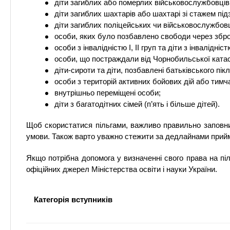
діти загиблих або померлих військовослужбовців, 
діти загиблих шахтарів або шахтарі зі стажем під
діти загиблих поліцейських чи військовослужбовц
особи, яких було позбавлено свободи через збро
особи з інвалідністю I, II груп та діти з інвалідніст
особи, що постраждали від Чорнобильської катаст
діти-сироти та діти, позбавлені батьківського пік
особи з територій активних бойових дій або тимч
внутрішньо переміщені особи;
діти з багатодітних сімей (п’ять і більше дітей).
Щоб скористатися пільгами, важливо правильно заповни
умови. Також варто уважно стежити за дедлайнами прийм
Якщо потрібна допомога у визначенні свого права на пі
офіційних джерел Міністерства освіти і науки України.
Категорія вступників