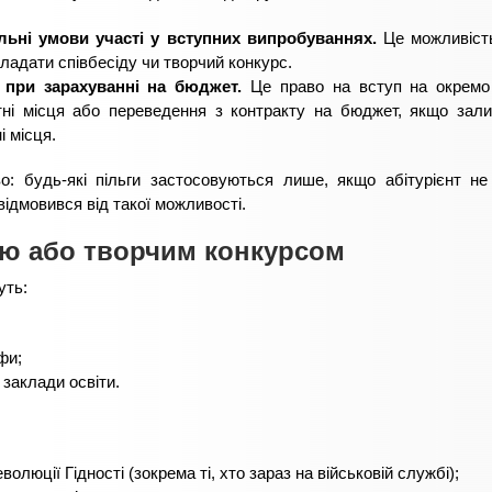
льні умови участі у вступних випробуваннях.
Це можливість
адати співбесіду чи творчий конкурс.
 при зарахуванні на бюджет.
Це право на вступ на окремо 
ні місця або переведення з контракту на бюджет, якщо зал
і місця.
о: будь-які пільги застосовуються лише, якщо абітурієнт не
відмовився від такої можливості.
ою або творчим конкурсом
уть:
фи;
 заклади освіти.
люції Гідності (зокрема ті, хто зараз на військовій службі);