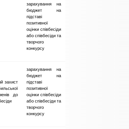
зарахування на
бюджет на
підставі
позитивної
оцінки співбесіди
або співбесіди та
творчого
конкурсу
зарахування на
бюджет на
ий захист
підставі
льської
позитивної
менів до
оцінки співбесіди
бесіди
або співбесіди та
творчого
конкурсу