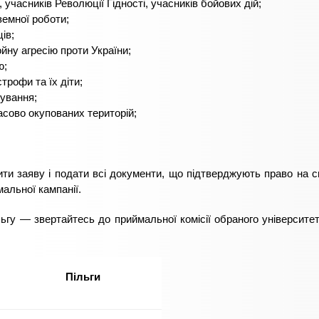
учасників Революції Гідності, учасників бойових дій;
земної роботи;
ів;
йну агресію проти України;
ю;
рофи та їх діти;
лування;
асово окупованих територій;
ти заяву і подати всі документи, що підтверджують право на с
альної кампанії.
льгу — звертайтесь до приймальної комісії обраного університе
Пільги