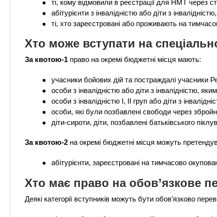
ті, кому відмовили в реєстрації для НМТ через ст
абітурієнти з інвалідністю або діти з інвалідніст
ті, хто зареєстровані або проживають на тимчасов
Хто може вступати на спеціальн
За квотою-1
право на окремі бюджетні місця мають:
учасники бойових дій та постраждалі учасники Ре
особи з інвалідністю або діти з інвалідністю, як
особи з інвалідністю I, II груп або діти з інвалідн
особи, які були позбавлені свободи через збройн
діти-сироти, діти, позбавлені батьківського піклу
За квотою-2
на окремі бюджетні місця можуть претендув
абітурієнти, зареєстровані на тимчасово окупован
Хто має право на обов’язкове 
Деякі категорії вступників можуть бути обов’язково перев