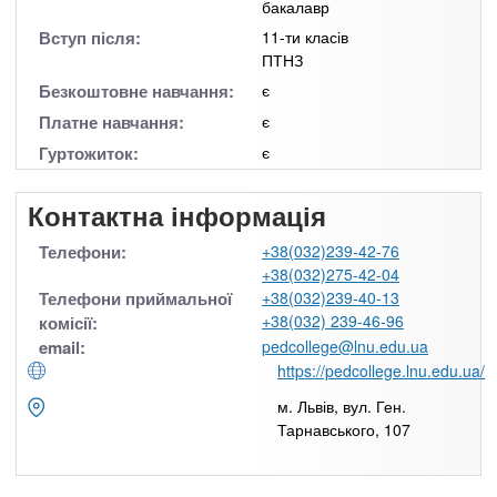
бакалавр
Вступ після:
11-ти класів
ПТНЗ
Безкоштовне навчання:
є
Платне навчання:
є
Гуртожиток:
є
Контактна інформація
Телефони:
+38(032)239-42-76
+38(032)275-42-04
Телефони приймальної
+38(032)239-40-13
+38(032) 239-46-96
комісії:
email:
pedcollege@lnu.edu.ua
https://pedcollege.lnu.edu.ua/
м. Львів, вул. Ген.
Тарнавського, 107