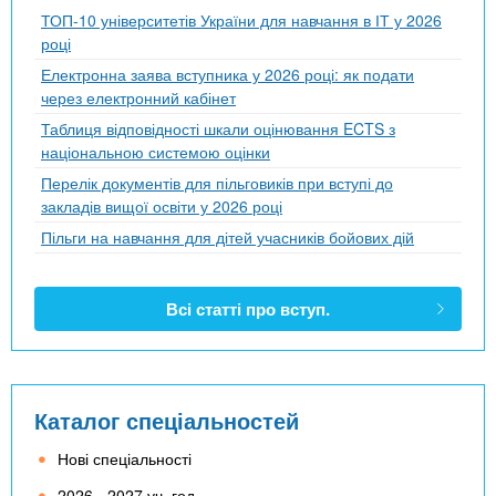
ТОП-10 університетів України для навчання в ІТ у 2026
році
Електронна заява вступника у 2026 році: як подати
через електронний кабінет
Таблиця відповідності шкали оцінювання ECTS з
національною системою оцінки
Перелік документів для пільговиків при вступі до
закладів вищої освіти у 2026 році
Пільги на навчання для дітей учасників бойових дій
Всі статті про вступ.
Каталог спеціальностей
Нові спеціальності
2026 - 2027 уч. год