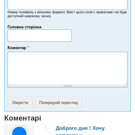
Н
о
м
Номер телефону у вільному форматі. Вміст цього поля є приватним і не буде
доступний широкому загалу.
е
р
Головна сторінка
т
е
л
е
Коментар
*
ф
о
н
у
Коментарі
Доброго дня ! Хочу
вступити у