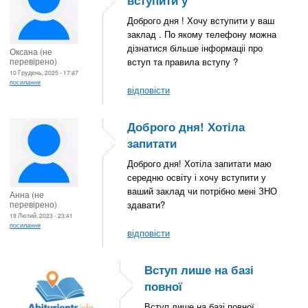
Доброго дня ! Хочу вступити у ваш
заклад . По якому телефону можна
дізнатися більше інформаціі про
Оксана (не
перевірено)
вступ та правила вступу ?
10 Грудень, 2025 - 17:47
посилання
відповісти
Доброго дня! Хотіла
запитати
Доброго дня! Хотіла запитати маю
середню освіту і хочу вступити у
ваший заклад чи потрібно мені ЗНО
Анна (не
перевірено)
здавати?
19 Лютий, 2023 - 23:41
посилання
відповісти
Вступ лише на базі
повної
Вступ лише на базі повної