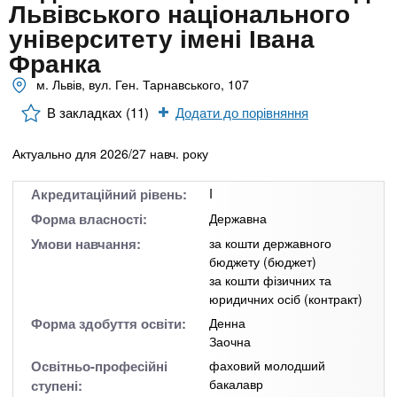
n
MBA
е
Львівського національного
и
р
університету імені Івана
х
t
і
Франка
Онлайн курси
а
з
л
м. Львів, вул. Ген. Тарнавського, 107
а
s
у
к
За кордоном
В закладках (11)
Додати до порівняння
.
л
Актуально для 2026/27 навч. року
а
i
д
Акредитаційний рівень:
I
і
Форма власності:
Державна
n
в
Умови навчання:
за кошти державного
бюджету (бюджет)
за кошти фізичних та
f
юридичних осіб (контракт)
Форма здобуття освіти:
Денна
o
Заочна
Освітньо-професійні
фаховий молодший
бакалавр
ступені: