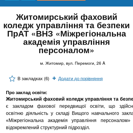
n
е
Онлайн курси
и
р
х
t
і
Житомирський фаховий
а
з
За кордоном
коледж управління та безпеки
л
а
s
ПрАТ «ВНЗ «Міжрегіональна
у
к
академія управління
.
л
персоналом»
а
i
д
м. Житомир, вул. Перемоги, 26 A
і
n
в
В закладках (6)
Додати до порівняння
Про заклад освіти:
f
Житомирський фаховий коледж управління та безп
є закладом фахової передвищої освіти, що здійс
o
освітню діяльність у складі Вищого навчального закл
«Міжрегіональна академія управління персоналом»
відокремлений структурний підрозділ.