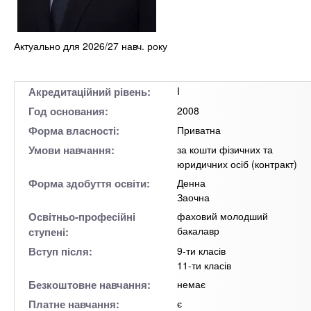
Актуально для 2026/27 навч. року
Акредитаційний рівень:
I
Год основания:
2008
Форма власності:
Приватна
Умови навчання:
за кошти фізичних та
юридичних осіб (контракт)
Форма здобуття освіти:
Денна
Заочна
Освітньо-професійні
фаховий молодший
бакалавр
ступені:
Вступ після:
9-ти класів
11-ти класів
Безкоштовне навчання:
немає
Платне навчання:
є