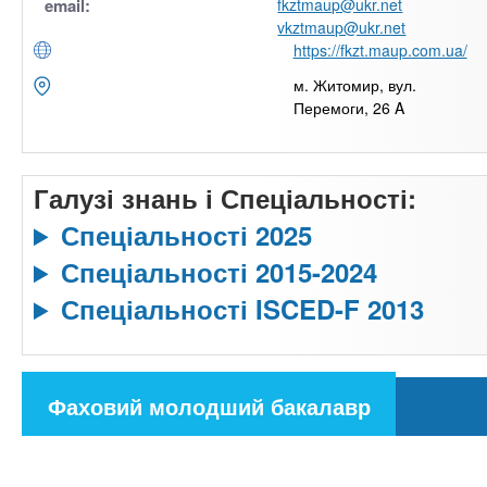
email:
fkztmaup@ukr.net
vkztmaup@ukr.net
https://fkzt.maup.com.ua/
м. Житомир, вул.
Перемоги, 26 A
Галузі знань і Спеціальності:
Спеціальності 2025
Спеціальності 2015-2024
Спеціальності ISCED-F 2013
С
Фаховий молодший бакалавр
п
(
е
а
ц