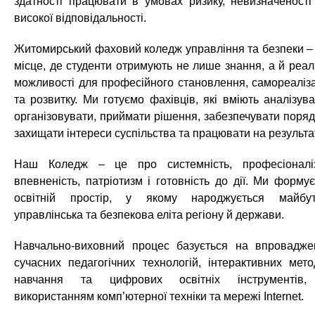
здатності працювати в умовах ризику, невизначеності
високої відповідальності.
Житомирський фаховий коледж управління та безпеки –
місце, де студенти отримують не лише знання, а й реал
можливості для професійного становлення, самореаліза
та розвитку. Ми готуємо фахівців, які вміють аналізува
організовувати, приймати рішення, забезпечувати поряд
захищати інтереси суспільства та працювати на результа
Наш Коледж – це про системність, професіоналі
впевненість, патріотизм і готовність до дії. Ми форму
освітній простір, у якому народжується майбу
управлінська та безпекова еліта регіону й держави.
Навчально-виховний процес базується на впровадже
сучасних педагогічних технологій, інтерактивних мето
навчання та цифрових освітніх інструментів
використанням комп’ютерної техніки та мережі Internet.