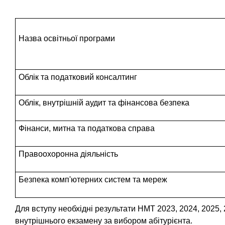
и
к
а
т
л
и
Назва освітньої програми
ь
в
н
о
н
с
Облік та податковий консалтинг
а
т
в
и
Облік, внутрішній аудит та фінансова безпека
к
и
с
л
Фінанси, митна та податкова справа
т
а
о
Правоохоронна діяльність
д
и
к
м
Безпека комп'ютерних систем та мереж
о
а
с
)
т
Для вступу необхідні результати НМТ 2023, 2024, 2025,
ь
внутрішнього екзамену за вибором абітурієнта.