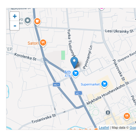
о
б
+
у
-
ч
е
н
и
я
Leaflet
| Map data ©
Goo