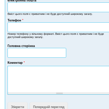
електронна пошта
*
Вміст цього поля є приватним і не буде доступний широкому загалу.
Телефон
*
Н
о
м
Номер телефону у вільному форматі. Вміст цього поля є приватним і не буде
доступний широкому загалу.
е
р
Головна сторінка
т
е
л
е
Коментар
*
ф
о
н
у