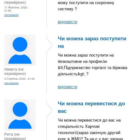
перевірено)
можу поступити на скорочену
11 Жовтень, 2022 -
систему ?
21:55
посилання
відповісти
Чи можна зараз поступити
на
Чи можна зараз поступити на
безкоштовне на професію
&lt;Підприємство торгівлі та біржова
Никита (не
перевірено)
діяльність&gt; ?
4 Серпень, 2022 - 21:49
посилання
відповісти
Чи можна перевестися до
вас
Чи можна перевестися до вас на
спеціальність Харчові
технології(зараз закінчую другий
Рита (не
перевірено)
курс в ЖМІ)? Та чи є у вас заочна