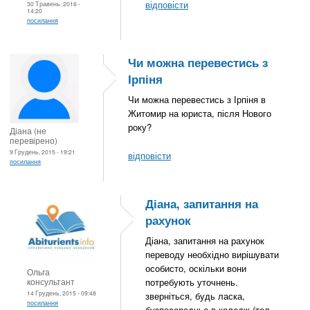
відповісти
30 Травень, 2016 -
14:20
посилання
Чи можна перевестись з
Ірпіня
Чи можна перевестись з Ірпіня в
Житомир на юриста, після Нового
року?
Діана (не
перевірено)
9 Грудень, 2015 - 19:21
відповісти
посилання
Діана, запитання на
рахунок
Діана, запитання на рахунок
переводу необхідно вирішувати
особисто, оскільки вони
Ольга
консультант
потребують уточнень.
14 Грудень, 2015 - 09:48
зверніться, будь ласка,
посилання
бузпосередньо в коледж (тел.