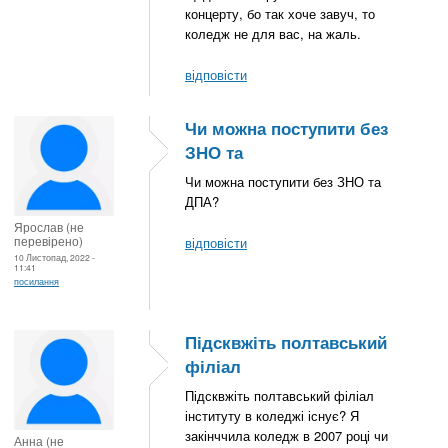
концерту, бо так хоче завуч, то
коледж не для вас, на жаль.
відповісти
Чи можна поступити без
ЗНО та
Чи можна поступити без ЗНО та
ДПА?
Ярослав (не
перевірено)
відповісти
10 Листопад, 2022 -
11:41
посилання
Підсквжіть полтавський
філіал
Підсквжіть полтавський філіал
інституту в коледжі існує? Я
закінччила коледж в 2007 році чи
Анна (не