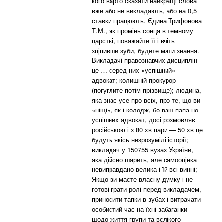
кого варто сказати найкращі слова
вже або не викладають, або на 0,5
ставки працюють. Єдина Трифонова
Т.М., як промінь сонця в темному
царстві, поважайте її і вчіть
зціпивши зуби, будете мати знання.
Викладачі правознавчих дисциплін
це … серед них «успішний»
адвокат; колишній прокурор
(погуглите потім прізвище); людина,
яка знає усе про всіх, про те, що ви
«ніщі», як і коледж, бо ваш папа не
успішних адвокат, досі розмовляє
російською і з 80 хв пари — 50 хв це
будуть якісь незрозумілі історії;
викладач у 150755 вузах України,
яка дійсно шарить, але самооцінка
невиправдано велика і їй всі винні;
Якщо ви маєте власну думку і не
готові грати ролі перед викладачем,
приносити тапки в зубах і витрачати
особистий час на їхні забаганки
щодо життя групи та вєлікого