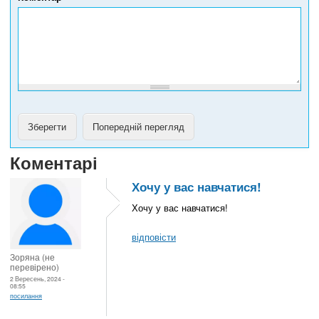
ф
о
н
у
Коментарі
Хочу у вас навчатися!
Хочу у вас навчатися!
відповісти
Зоряна (не
перевірено)
2 Вересень, 2024 -
08:55
посилання