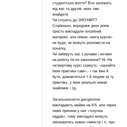
студентське життя? Все залежить
від вас та друзів, яких там
знайдете.
Чи готують до ЗНО/НМТ?
Слабенько, впродовж двох років
просто викладали потрібний
матеріал, але ніяких «мега курсів»
не буде, як можуть розповісти на
початку.
Чи заберуть вас з руками і ногами
на роботу після закінчення? Ні. На
четвертому курсі скажуть: «шукайте
бази практики самі»,- і так вже й
бути, домовляться 1-3 людям за ту
практику, у яких реально немає
знайомих і тд.
Загальноосвітні дисципліни
викладають майже на 5/5, але через
певні причини у них «тєкучка
кадрів», тому викладачі можуть
змінюватись кожен семестр і ті, про