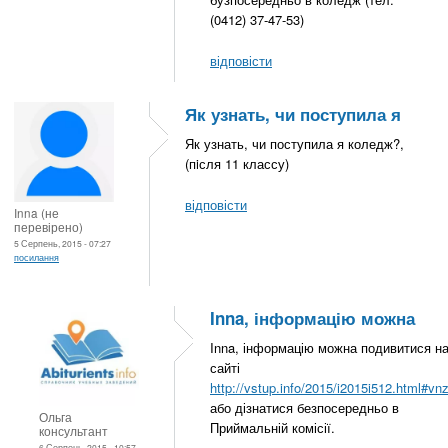
(0412) 37-47-53)
відповісти
Як узнать, чи поступила я
Як узнать, чи поступила я коледж?,
(пiсля 11 классу)
відповісти
Inna (не
перевірено)
5 Серпень, 2015 - 07:27
посилання
Inna, інформацію можна
Inna, інформацію можна подивитися н
сайті
http://vstup.info/2015/i2015i512.html#vn
або дізнатися безпосередньо в
Ольга
Приймальній комісії.
консультант
6 Серпень, 2015 - 10:57