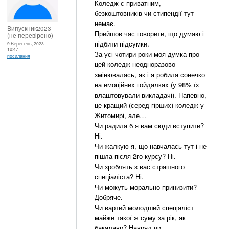
Коледж є приватним,
безкоштовників чи стипендії тут
немає.
Випускник2023
Прийшов час говорити, що думаю і
(не перевірено)
підбити підсумки.
9 Вересень, 2023 -
12:47
За усі чотири роки моя думка про
посилання
цей коледж неодноразово
змінювалась, як і я робила сонечко
на емоційних гойдалках (у 98% їх
влаштовували викладачі). Напевно,
це кращий (серед гірших) коледж у
Житомирі, але…
Чи радила б я вам сюди вступити?
Ні.
Чи жалкую я, що навчалась тут і не
пішла після 2го курсу? Ні.
Чи зроблять з вас страшного
спеціаліста? Ні.
Чи можуть морально принизити?
Добряче.
Чи вартий молодший спеціаліст
майже такої ж суму за рік, як
бакалавр? Навряд чи.