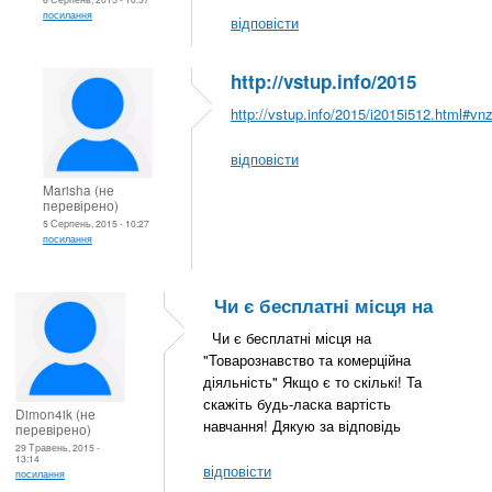
посилання
відповісти
http://vstup.info/2015
http://vstup.info/2015/i2015i512.html#vn
відповісти
Marisha (не
перевірено)
5 Серпень, 2015 - 10:27
посилання
Чи є бесплатні місця на
Чи є бесплатні місця на
"Товарознавство та комерційна
діяльність" Якщо є то скількі! Та
скажіть будь-ласка вартість
Dimon4ik (не
навчання! Дякую за відповідь
перевірено)
29 Травень, 2015 -
13:14
відповісти
посилання