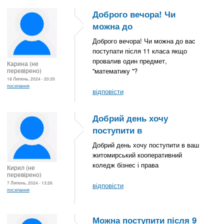
Доброго вечора! Чи
можна до
Доброго вечора! Чи можна до вас
поступати після 11 класа якщо
провалив один предмет,
Карина (не
перевірено)
''математику ''?
18 Липень, 2024 - 20:35
посилання
відповісти
Добрий день хочу
поступити в
Добрий день хочу поступити в ваш
житомирський кооперативний
коледж бізнес і права
Кирил (не
перевірено)
7 Липень, 2024 - 13:26
відповісти
посилання
Можна поступити після 9