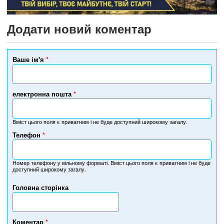
Додати новий коментар
Ваше ім'я
*
електронна пошта
*
Вміст цього поля є приватним і не буде доступний широкому загалу.
Телефон
*
Н
о
м
Номер телефону у вільному форматі. Вміст цього поля є приватним і не буде
доступний широкому загалу.
е
р
Головна сторінка
т
е
л
е
Коментар
*