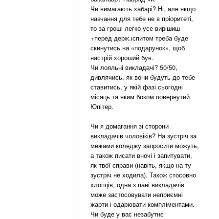
Чи вимагають хабарі? Ні, але якщо
навчання для тебе не в пріоритеті,
то за гроші легко усе вирішиш
+перед держ.іспитом треба буде
скинутись на «подарунок», щоб
настрій хороший був.
Чи лояльні викладачі? 50/50,
дивлячись, як вони будуть до тебе
ставитись, у якій фазі сьогодні
місяць та яким боком повернутий
Юпітер.
Чи я домагання зі сторони
викладачів чоловіків? На зустріч за
межами коледжу запросити можуть,
а також писати вночі і запитувати,
як твої справи (навіть, якщо на ту
зустріч не ходила). Також стосовно
хлопців, одна з пані викладачів
може застосовувати неприємні
жарти і одарювати компліментами.
Чи буде у вас незабутнє