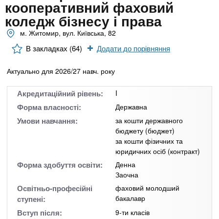
n
MBA
е
кооперативний фаховий
и
р
коледж бізнесу і права
х
t
і
Онлайн курси
а
м. Житомир, вул. Київська, 82
з
л
а
s
В закладках (64)
Додати до порівняння
у
к
За кордоном
Актуально для 2026/27 навч. року
.
л
а
Акредитаційний рівень:
I
i
д
Форма власності:
Державна
і
Умови навчання:
за кошти державного
n
в
бюджету (бюджет)
за кошти фізичних та
юридичних осіб (контракт)
f
Форма здобуття освіти:
Денна
Заочна
o
Освітньо-професійні
фаховий молодший
бакалавр
ступені:
Вступ після:
9-ти класів