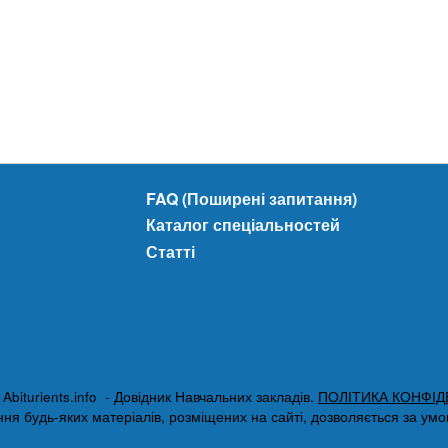
FAQ (Поширені запитання)
Каталог спеціальностей
Статті
biturients.info - Довідник Навчальних закладів.
ПОЛІТИКА КОНФІД
я будь-яких матеріалів, розміщених на сайті, дозволяється за умови