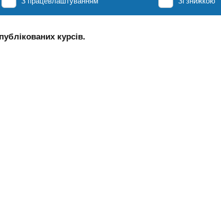
З працевлаштуванням
Зі знижкою
публікованих курсів.