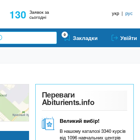
130
Заявок за
укр
|
рус
сьогодні
0
Закладки
Увійти
Переваги
Abiturients.info
Великий вибір!
В нашому каталозі 3340 курсів
від 1096 навчальних центрів