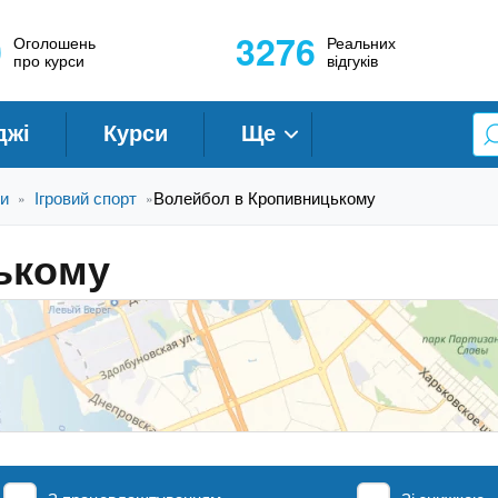
0
3276
Оголошень
Реальних
про курси
відгуків
джі
Курси
Ще
би
Ігровий спорт
Волейбол в Кропивницькому
»
»
ькому