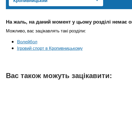
n
т
и
е
х
t
р
з
і
На жаль, на даний момент у цьому розділі немає о
а
а
s
Можливо, вас зацікавлять такі розділи:
л
к
у
Волейбол
л
.
Ігровий спорт в Кропивницькому
а
д
i
і
Вас також можуть зацікавити:
в
n
f
o