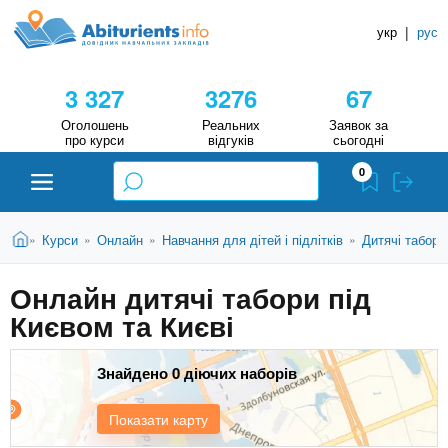
A
П
Д
е
укр
|
рус
о
b
р
в
е
3 327
3276
67
й
і
i
т
д
Оголошень
Реальних
Заявок за
и
про курси
відгуків
сьогодні
н
д
t
0
о
и
о
к
u
с
В
Н
Абітурієнту
Головна
Курси
Онлайн
Навчання для дітей і підлітків
Дитячі табори
»
»
»
»
н
и
о
а
r
є
в
Онлайн дитячі табори під
в
ЗВО (ВНЗ)
т
н
Києвом та Києві
у
ч
i
о
т
г
а
Коледжі
о
Знайдено 0 діючих наборів
л
e
м
ь
а
Курси
Показати карту
т
н