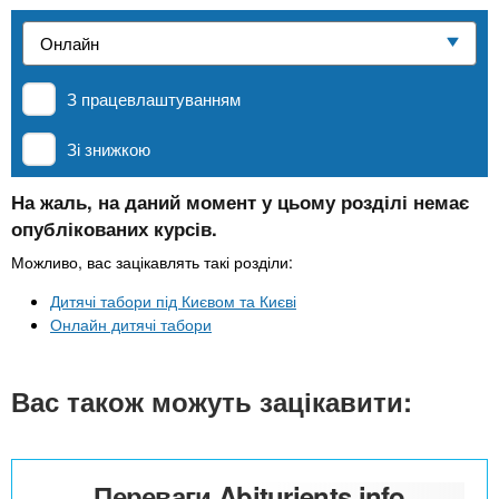
n
е
и
р
Приватні школи
х
t
і
а
з
л
З працевлаштуванням
MBA
а
s
у
к
Зі знижкою
.
л
Онлайн курси
а
На жаль, на даний момент у цьому розділі немає
опублікованих курсів.
i
д
За кордоном
і
Можливо, вас зацікавлять такі розділи:
n
в
Дитячі табори під Києвом та Києві
Онлайн дитячі табори
f
Вас також можуть зацікавити:
o
Переваги Abiturients.info