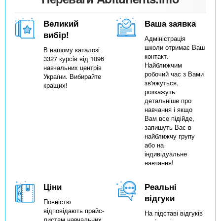
Великий
Ваша заявка
вибір!
Адміністрація
школи отримає Ваш
В нашому каталозі
контакт.
3327 курсів від 1096
Найближчим
навчальних центрів
робочий час з Вами
України. Вибирайте
зв'яжуться,
кращих!
розкажуть
детальніше про
навчання і якщо
Вам все підійде,
запишуть Вас в
найближчу групу
або на
індивідуальне
навчання!
Ціни
Реальні
відгуки
Повністю
відповідають прайс-
На підставі відгуків
листам навчальних