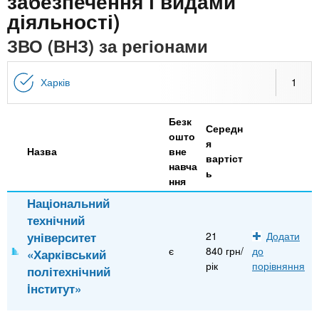
n
забезпечення і видами
MBA
е
и
діяльності)
р
х
t
і
ЗВО (ВНЗ) за регіонами
Онлайн курси
а
з
л
а
s
у
Харків
1
к
За кордоном
.
л
Безк
а
Середн
ошто
я
i
д
Назва
вне
вартіст
навча
і
ь
ння
n
в
Національний
технічний
f
університет
21
Додати
є
840 грн/
до
«Харківський
o
рік
порівняння
політехнічний
iнститут»