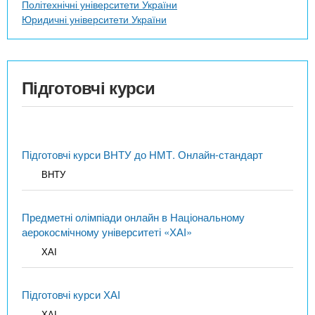
Політехнічні університети України
Юридичні університети України
Підготовчі курси
Підготовчі курси ВНТУ до НМТ. Онлайн-стандарт
ВНТУ
Предметні олімпіади онлайн в Національному
аерокосмічному університеті «ХАІ»
ХАІ
Підготовчі курси ХАІ
ХАІ