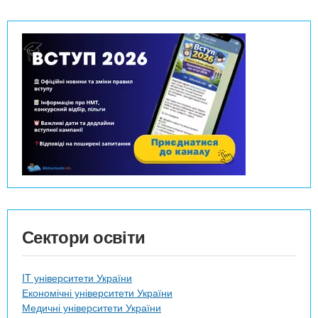
Сектори освіти
IT університети України
Економічні університети України
Медичні університети України