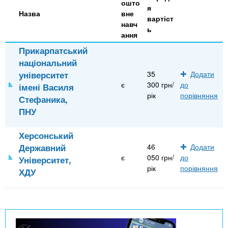
n
MBA
е
ошто
и
я
р
Назва
вне
вартіст
х
t
і
навч
ь
Онлайн курси
а
з
ання
л
а
s
Прикарпатський
у
національний
к
За кордоном
університет
35
Додати
.
л
є
300 грн/
до
імені Василя
а
рік
порівняння
Стефаника,
i
д
ПНУ
і
n
в
Херсонський
Державний
46
Додати
є
050 грн/
до
Університет,
f
рік
порівняння
ХДУ
o