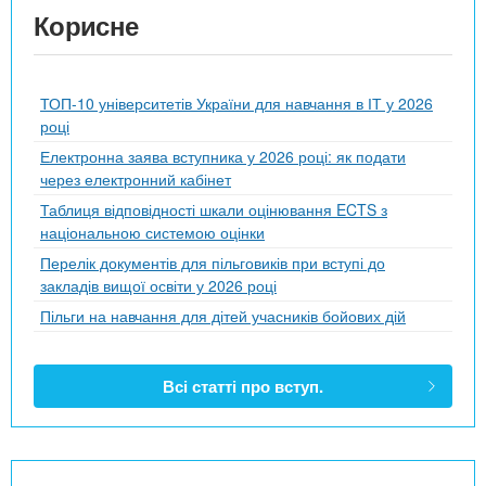
Корисне
ТОП-10 університетів України для навчання в ІТ у 2026
році
Електронна заява вступника у 2026 році: як подати
через електронний кабінет
Таблиця відповідності шкали оцінювання ECTS з
національною системою оцінки
Перелік документів для пільговиків при вступі до
закладів вищої освіти у 2026 році
Пільги на навчання для дітей учасників бойових дій
Всі статті про вступ.