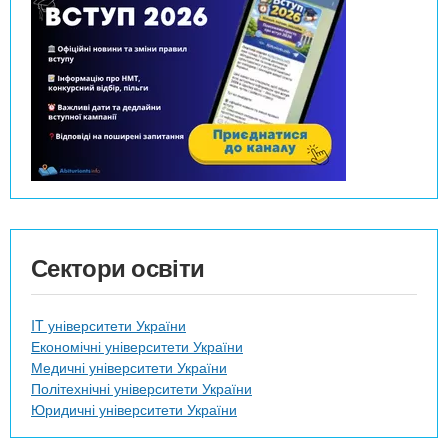
Сектори освіти
IT університети України
Економічні університети України
Медичні університети України
Політехнічні університети України
Юридичні університети України