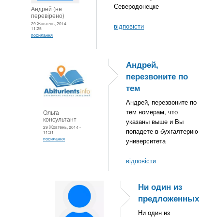
Северодонецке
Андрей (не
перевірено)
29 Жовтень, 2014 -
відповісти
11:25
посилання
Андрей,
перезвоните по
тем
Андрей, перезвоните по
тем номерам, что
Ольга
консультант
указаны выше и Вы
29 Жовтень, 2014 -
попадете в бухгалтерию
11:31
посилання
университета
відповісти
Ни один из
предложенных
Ни один из