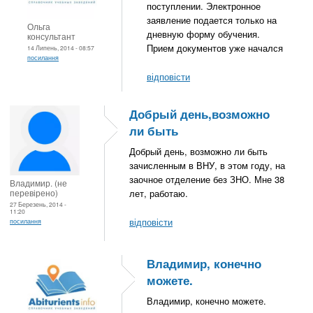
поступлении. Электронное
заявление подается только на
Ольга
дневную форму обучения.
консультант
Прием документов уже начался
14 Липень, 2014 - 08:57
посилання
відповісти
Добрый день,возможно
ли быть
Добрый день, возможно ли быть
зачисленным в ВНУ, в этом году, на
заочное отделение без ЗНО. Мне 38
Владимир. (не
перевірено)
лет, работаю.
27 Березень, 2014 -
11:20
відповісти
посилання
Владимир, конечно
можете.
Владимир, конечно можете.