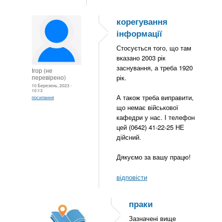
корегування
інформації
Стосується того, що там
вказано 2003 рік
заснування, а треба 1920
Ігор (не
перевірено)
рік.
10 Березень, 2023 -
10:13
А також треба виправити,
посилання
що немає військової
кафедри у нас. І телефон
цей (0642) 41-22-25 НЕ
дійсний.
Дякуємо за вашу працю!
відповісти
праки
Зазначені вище