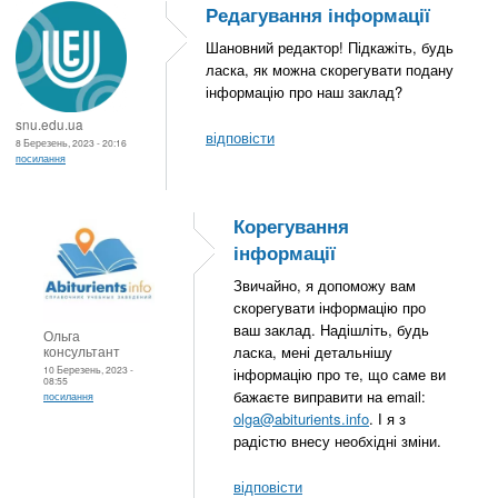
Редагування інформації
Шановний редактор! Підкажіть, будь
ласка, як можна скорегувати подану
інформацію про наш заклад?
snu.edu.ua
відповісти
8 Березень, 2023 - 20:16
посилання
Корегування
інформації
Звичайно, я допоможу вам
скорегувати інформацію про
ваш заклад. Надішліть, будь
Ольга
консультант
ласка, мені детальнішу
10 Березень, 2023 -
інформацію про те, що саме ви
08:55
бажаєте виправити на email:
посилання
olga@abiturients.info
. І я з
радістю внесу необхідні зміни.
відповісти