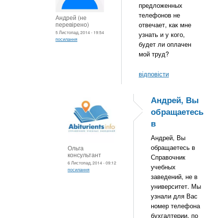
предложенных
телефонов не
Андрей (не
перевірено)
отвечает, как мне
5 Листопад, 2014 - 19:54
узнать и у кого,
посилання
будет ли оплачен
мой труд?
відповісти
Андрей, Вы
обращаетесь
в
Андрей, Вы
обращаетесь в
Ольга
консультант
Справочник
6 Листопад, 2014 - 09:12
учебных
посилання
заведений, не в
университет. Мы
узнали для Вас
номер телефона
бухгалтерии, по