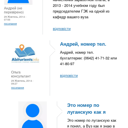
2013 - 2014 учебном году был
Андрей (не
председателем ГЭК на одной из
перевірено)
кафедр вашего вуза
29 Жовтень, 2014 -
07:55
посилання
відповісти
Андрей, номер тел.
Андрей, номер тел.
бухгалтерии: (0642) 41-71-32 или
41-80-97
Ольга
відповісти
консультант
29 Жовтень, 2014 -
09:27
посилання
Это номер по
луганскую как я
Это номер по луганскую как
я понял, а Вуз как я знаю в