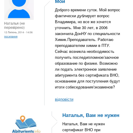
Мой
Доброго времени суток. Мой вопрос
фактически дублирует вопрос
Владимира, но все же хочется
Наталья (не
перевірено)
уточнить. Мне 30 лет, в 2006
12 Липень, 2014 - 14:06
закончила ДонНУ по специальности
посилання
Химик.Преподаватель. Работаю
преподавателем химии в ПТУ.
Сейчас возникла необходимость
получить последипломное/заочное
образование по физике. Возможно
ли подать электронное заявление
абитуриента без сертификата ВНО,
основанием для поступления будут
итоги собеседования/экзаменов?
відповісти
Наталья, Вам не нужен
Наталья, Вам не нужен
сертификат ВНО при