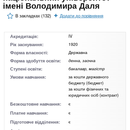
n
MBA
е
імені Володимира Даля
и
р
х
t
і
В закладках (132)
Додати до порівняння
Онлайн курси
а
з
л
а
s
у
к
За кордоном
Акредитація:
IV
.
л
Рік заснування:
1920
а
Форма власності:
Державна
i
д
Форма здобуття освіти:
денна, заочна
і
Ступені освіти:
бакалавр, магістр
n
в
Умови навчання:
за кошти державного
бюджету (бюджет)
за кошти фізичних та
f
юридичних осіб (контракт)
Безкоштовне навчання:
є
o
Платне навчання:
є
Підготовче відділення:
є