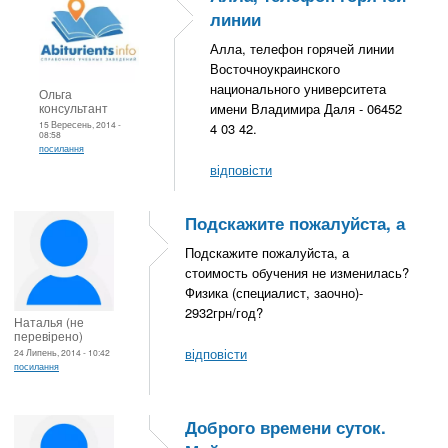
линии
Алла, телефон горячей линии
Восточноукраинского
национального университета
Ольга
консультант
имени Владимира Даля - 06452
15 Вересень, 2014 -
4 03 42.
08:58
посилання
відповісти
Подскажите пожалуйста, а
Подскажите пожалуйста, а
стоимость обучения не изменилась?
Физика (специалист, заочно)-
2932грн/год?
Наталья (не
перевірено)
відповісти
24 Липень, 2014 - 10:42
посилання
Доброго времени суток.