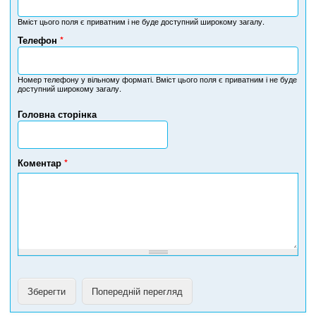
Вміст цього поля є приватним і не буде доступний широкому загалу.
Телефон
*
Н
о
м
Номер телефону у вільному форматі. Вміст цього поля є приватним і не буде
доступний широкому загалу.
е
р
Головна сторінка
т
е
л
е
Коментар
*
ф
о
н
у