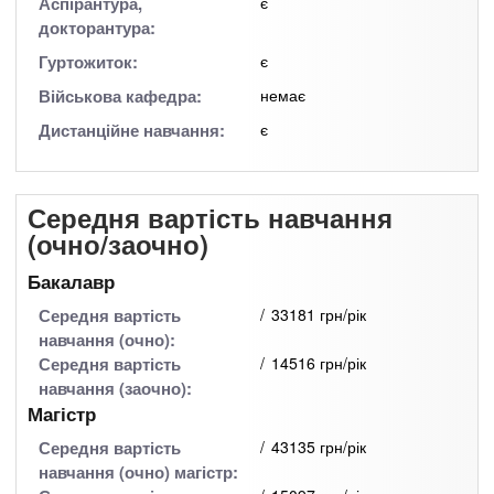
Аспірантура,
є
докторантура:
Гуртожиток:
є
Військова кафедра:
немає
Дистанційне навчання:
є
Середня вартість навчання
(очно/заочно)
Бакалавр
Середня вартість
33181 грн/рік
навчання (очно):
Середня вартість
14516 грн/рік
навчання (заочно):
Магістр
Середня вартість
43135 грн/рік
навчання (очно) магістр: