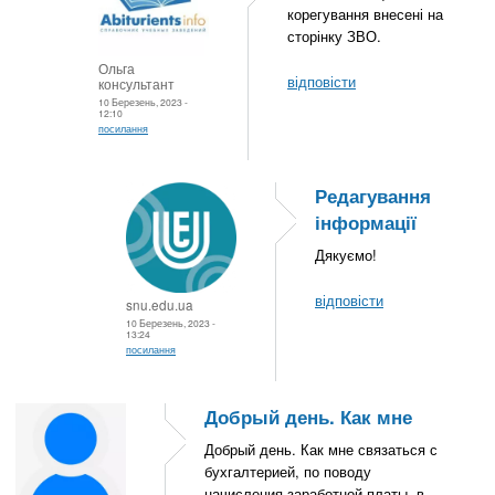
корегування внесені на
сторінку ЗВО.
Ольга
відповісти
консультант
10 Березень, 2023 -
12:10
посилання
Редагування
інформації
Дякуємо!
відповісти
snu.edu.ua
10 Березень, 2023 -
13:24
посилання
Добрый день. Как мне
Добрый день. Как мне связаться с
бухгалтерией, по поводу
начисления заработной платы, в