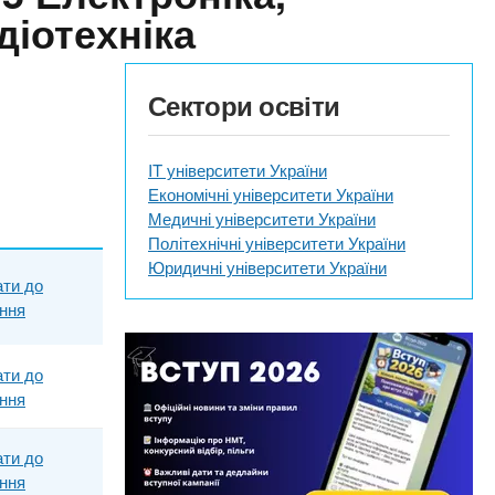
діотехніка
Сектори освіти
IT університети України
Економічні університети України
Медичні університети України
Політехнічні університети України
Юридичні університети України
ти до
яння
ти до
яння
ти до
яння