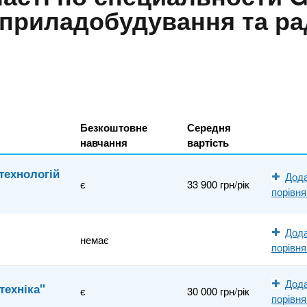
, приладобудування та ра
Безкоштовне
Середня
навчання
вартість
технологій
Дода
є
33 900 грн/рік
порівн
Дода
немає
порівн
Дода
техніка"
є
30 000 грн/рік
порівн