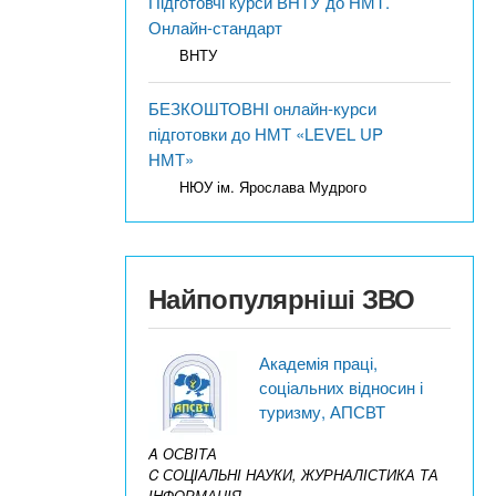
Підготовчі курси ВНТУ до НМТ.
Онлайн-стандарт
ВНТУ
БЕЗКОШТОВНІ онлайн-курси
підготовки до НМТ «LEVEL UP
НМТ»
НЮУ ім. Ярослава Мудрого
Найпопулярніші ЗВО
Академія праці,
соціальних відносин і
туризму, АПСВТ
A ОСВІТА
C СОЦІАЛЬНІ НАУКИ, ЖУРНАЛІСТИКА ТА
ІНФОРМАЦІЯ