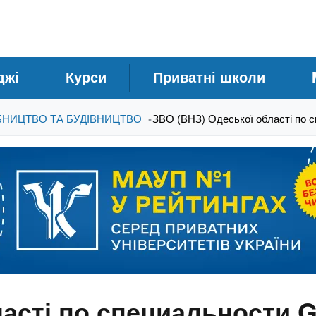
джі
Курси
Приватні школи
БНИЦТВО ТА БУДІВНИЦТВО
ЗВО (ВНЗ) Одеської області по с
»
асті по специальности G