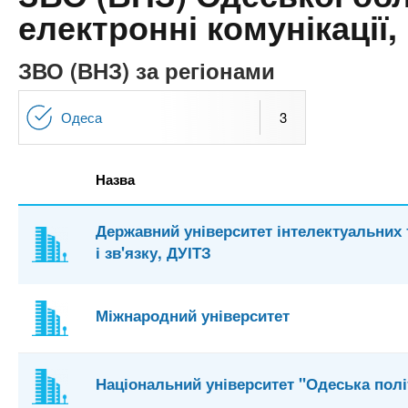
n
т
и
електронні комунікації
е
х
t
р
з
і
ЗВО (ВНЗ) за регіонами
а
а
s
л
к
Одеса
3
у
л
.
а
Назва
д
i
і
Державний університет інтелектуальних 
в
n
і зв'язку, ДУІТЗ
f
Міжнародний університет
o
Національний університет "Одеська полі