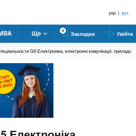
укр
|
рус
0
MBA
Ще
Закладки
Увійти
пециальности G5 Електроніка, електронні комунікації, приладобу
5 Електроніка,