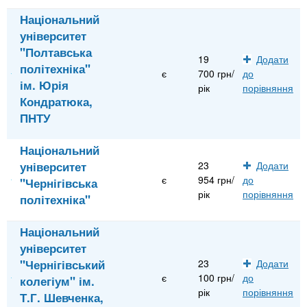
Національний
університет
"Полтавська
19
Додати
політехніка"
є
700 грн/
до
ім. Юрія
рік
порівняння
Кондратюка,
ПНТУ
Національний
університет
23
Додати
є
954 грн/
до
"Чернігівська
рік
порівняння
політехніка"
Національний
університет
"Чернігівський
23
Додати
є
100 грн/
до
колегіум" ім.
рік
порівняння
Т.Г. Шевченка,