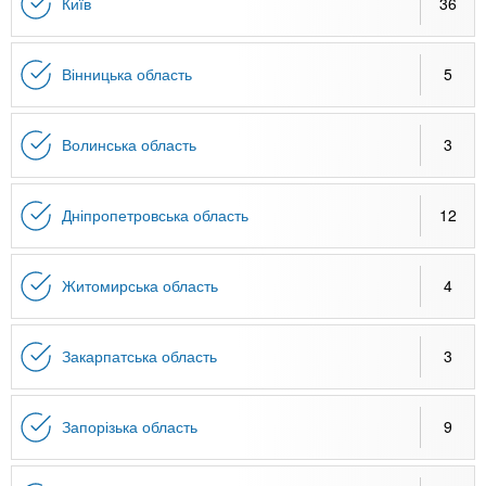
n
MBA
е
Київ
36
и
р
х
t
і
Онлайн курси
а
з
Вінницька область
5
л
а
s
у
к
За кордоном
Волинська область
3
.
л
а
Дніпропетровська область
12
i
д
і
n
в
Житомирська область
4
f
Закарпатська область
3
o
Запорізька область
9