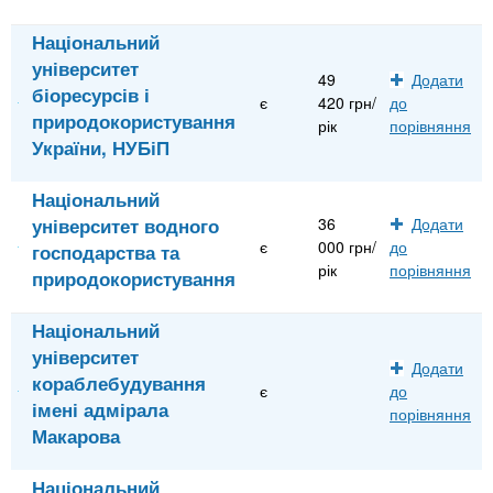
Національний
університет
49
Додати
біоресурсів і
є
420 грн/
до
природокористування
рік
порівняння
України, НУБіП
Національний
університет водного
36
Додати
є
000 грн/
до
господарства та
рік
порівняння
природокористування
Національний
університет
Додати
кораблебудування
є
до
імені адмірала
порівняння
Макарова
Національний