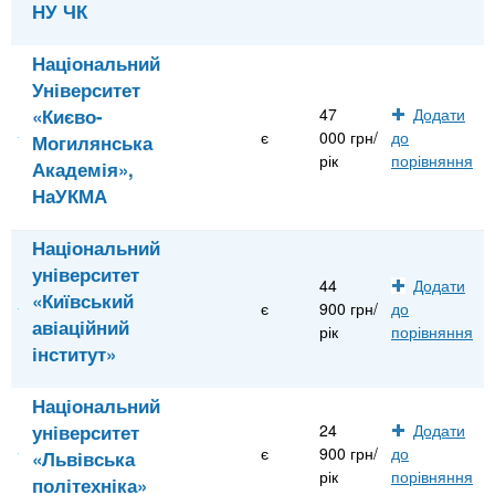
НУ ЧК
Національний
Університет
«Києво-
47
Додати
є
000 грн/
до
Могилянська
рік
порівняння
Академія»,
НаУКМА
Національний
університет
44
Додати
«Київський
є
900 грн/
до
авіаційний
рік
порівняння
інститут»
Національний
університет
24
Додати
є
900 грн/
до
«Львівська
рік
порівняння
політехніка»