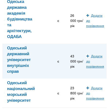
Одеська
державна
академія
26
Додати
будівництва
є
000 грн/
до
та
рік
порівняння
архітектури,
ОДАБА
Одеський
державний
43
Додати
університет
є
000 грн/
до
внутрішніх
рік
порівняння
справ
Одеський
національний
23
Додати
є
800 грн/
до
морський
рік
порівняння
університет