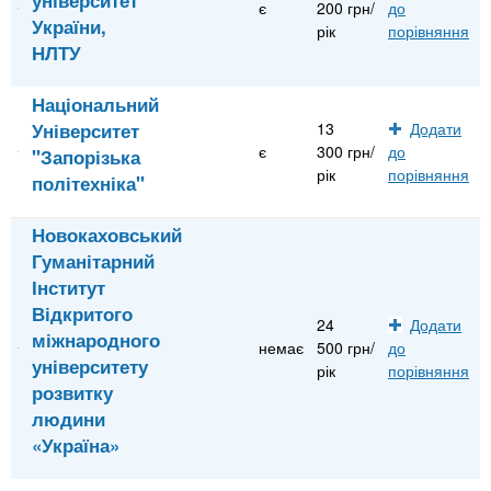
є
200 грн/
до
України,
рік
порівняння
НЛТУ
Національний
Університет
13
Додати
є
300 грн/
до
"Запорізька
рік
порівняння
політехніка"
Новокаховський
Гуманітарний
Інститут
Відкритого
24
Додати
міжнародного
немає
500 грн/
до
університету
рік
порівняння
розвитку
людини
«Україна»