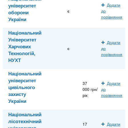
університет
Додати
є
до
оборони
порівняння
України
Національний
Університет
Додати
Харчових
є
до
Технологій,
порівняння
НУХТ
Національний
університет
37
Додати
цивільного
000 грн/
до
захисту
рік
порівняння
України
Національний
лісотехнічний
17
Додати
університет