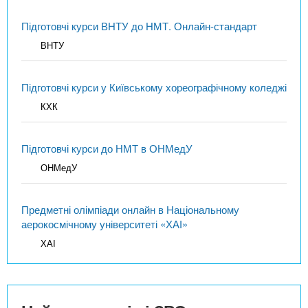
Підготовчі курси ВНТУ до НМТ. Онлайн-стандарт
ВНТУ
Підготовчі курси у Київському хореографічному коледжі
КХК
Підготовчі курси до НМТ в ОНМедУ
ОНМедУ
Предметні олімпіади онлайн в Національному
аерокосмічному університеті «ХАІ»
ХАІ