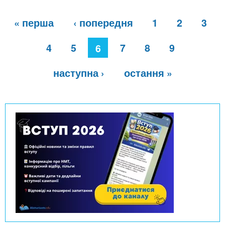
С
« перша
‹ попередня
1
2
3
т
о
р
4
5
7
8
9
6
і
н
наступна ›
остання »
к
и