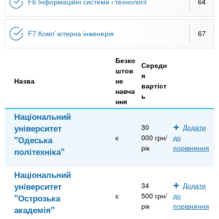
F6 Інформаційні системи і технології
64
F7 Комп`ютерна інженерія
67
Безко
Середн
штов
я
Назва
не
вартіст
навча
ь
ння
Національний
університет
30
Додати
є
000 грн/
до
"Одеська
рік
порівняння
політехніка"
Національний
університет
34
Додати
є
500 грн/
до
"Острозька
рік
порівняння
академія"