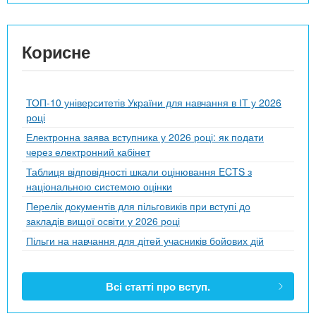
Корисне
ТОП-10 університетів України для навчання в ІТ у 2026
році
Електронна заява вступника у 2026 році: як подати
через електронний кабінет
Таблиця відповідності шкали оцінювання ECTS з
національною системою оцінки
Перелік документів для пільговиків при вступі до
закладів вищої освіти у 2026 році
Пільги на навчання для дітей учасників бойових дій
Всі статті про вступ.