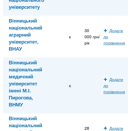
університету
Вінницький
національний
30
Додати
аграрний
є
000 грн/
до
університет,
рік
порівняння
ВНАУ
Вінницький
національний
медичний
Додати
університет
є
до
імені М.І.
порівняння
Пирогова,
ВНМУ
Вінницький
національний
28
Додати