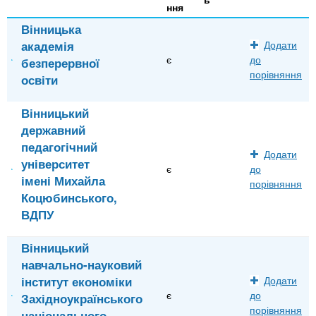
ння
Вінницька
академія
Додати
є
до
безперервної
порівняння
освіти
Вінницький
державний
педагогічний
Додати
університет
є
до
імені Михайла
порівняння
Коцюбинського,
ВДПУ
Вінницький
навчально-науковий
інститут економіки
Додати
є
до
Західноукраїнського
порівняння
національного