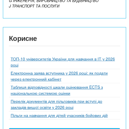
G ІНЖЕНЕРІЯ, ВИРОБНИЦТВО ТА БУДІВНИЦТВО
J ТРАНСПОРТ ТА ПОСЛУГИ
Корисне
ТОП-10 університетів України для навчання в ІТ у 2026
році
Електронна заява вступника у 2026 році: як подати
через електронний кабінет
Таблиця відповідності шкали оцінювання ECTS з
національною системою оцінки
Перелік документів для пільговиків при вступі до
закладів вищої освіти у 2026 році
Пільги на навчання для дітей учасників бойових дій