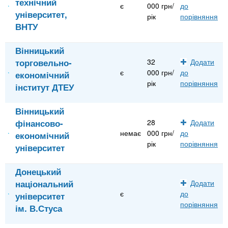
технічний
є
000 грн/
до
університет,
рік
порівняння
ВНТУ
Вінницький
торговельно-
32
Додати
є
000 грн/
до
економічний
рік
порівняння
інститут ДТЕУ
Вінницький
фінансово-
28
Додати
немає
000 грн/
до
економічний
рік
порівняння
університет
Донецький
національний
Додати
є
до
університет
порівняння
ім. В.Стуса