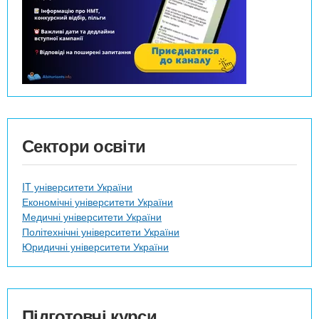
Сектори освіти
IT університети України
Економічні університети України
Медичні університети України
Політехнічні університети України
Юридичні університети України
Підготовчі курси