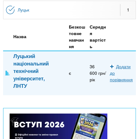
n
MBA
е
и
р
Луцьк
1
х
t
і
Онлайн курси
а
з
Безкош
Середн
л
а
s
товне
я
у
Назва
к
За кордоном
навчан
вартіст
ня
ь
.
л
Луцький
а
національний
i
д
36
Додати
технічний
є
600 грн/
до
і
університет,
рік
порівняння
n
в
ЛНТУ
f
o