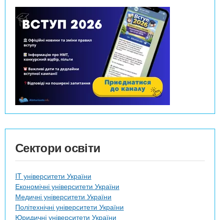
Сектори освіти
IT університети України
Економічні університети України
Медичні університети України
Політехнічні університети України
Юридичні університети України