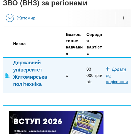
n
ЗВО (ВНЗ) за регіонами
MBA
е
и
р
х
t
і
Житомир
1
Онлайн курси
а
з
л
а
s
у
Безкош
Середн
к
За кордоном
товне
я
Назва
.
л
навчанн
вартіст
я
ь
а
Державний
i
д
університет
33
Додати
і
є
000 грн/
до
Житомирська
n
в
рік
порівняння
політехніка
f
o