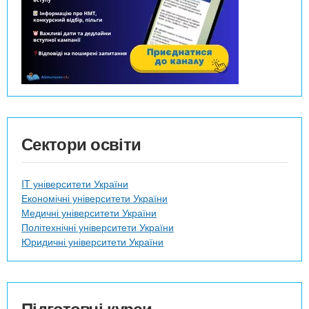
Сектори освіти
IT університети України
Економічні університети України
Медичні університети України
Політехнічні університети України
Юридичні університети України
Підготовчі курси