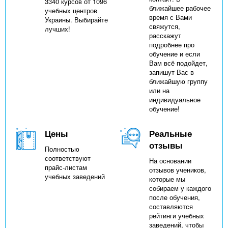
3340 курсов от 1096
ближайшее рабочее
учебных центров
время с Вами
Украины. Выбирайте
свяжутся,
лучших!
расскажут
подробнее про
обучение и если
Вам всё подойдет,
запишут Вас в
ближайшую группу
или на
индивидуальное
обучение!
Цены
Реальные
отзывы
Полностью
соответствуют
На основании
прайс-листам
отзывов учеников,
учебных заведений
которые мы
собираем у каждого
после обучения,
составляются
рейтинги учебных
заведений, чтобы