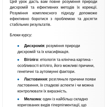
Цей урок дасть вам повне розуміння природи
дисхромій та ефективних методів їх корекції.
Розуміння комплексного підходу допоможе
ефективно боротися з проблемою та досягти
стабільних результатів.
Блоки курсу:
Дисхромія
: розуміння природи
дисхромій та їх класифікація.
Вітіліго
: етіологія та клінічна картина -
особливості вітіліго, його можливі причини,
генетичні та аутоімунні фактори.
Ластовиння
: розгляньте причини появи
ластовиння, їх спадкові аспекти і чи можна
контролювати їх виразність.
Мелазма
: один із найбільш складно
коригованих видів гіперпігментації, що