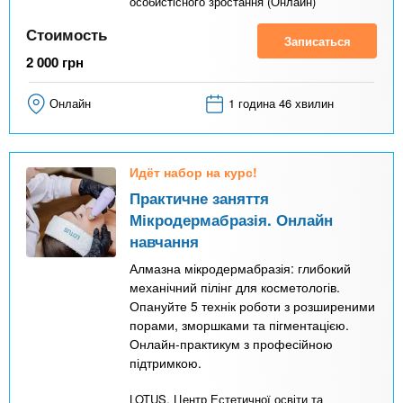
особистісного зростання (Онлайн)
Стоимость
Записаться
2 000
грн
Онлайн
1 година 46 хвилин
Идёт набор на курс!
Практичне заняття
Мікродермабразія. Онлайн
навчання
Алмазна мікродермабразія: глибокий
механічний пілінг для косметологів.
Опануйте 5 технік роботи з розширеними
порами, зморшками та пігментацією.
Онлайн-практикум з професійною
підтримкою.
LOTUS, Центр Естетичної освіти та