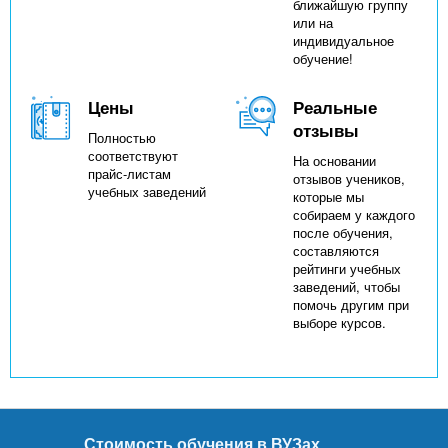
ближайшую группу
или на
индивидуальное
обучение!
Цены
Реальные
отзывы
Полностью
соответствуют
На основании
прайс-листам
отзывов учеников,
учебных заведений
которые мы
собираем у каждого
после обучения,
составляются
рейтинги учебных
заведений, чтобы
помочь другим при
выборе курсов.
Стоимость обучения в ВУЗах