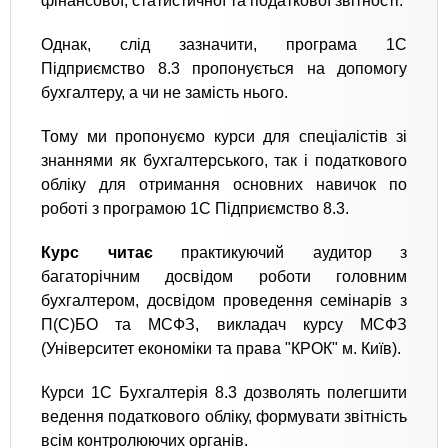
фінансової, статистичної та податкової звітності.
Однак, слід зазначити, програма 1C
Підприємство 8.3 пропонується на допомогу
бухгалтеру, а чи не замість нього.
Тому ми пропонуємо курси для спеціалістів зі
знаннями як бухгалтерського, так і податкового
обліку для отримання основних навичок по
роботі з програмою 1C Підприємство 8.3.
Курс читає
практикуючий аудитор з
багаторічним досвідом роботи головним
бухгалтером, досвідом проведення семінарів з
П(С)БО та МСФЗ, викладач курсу МСФЗ
(Університет економіки та права "КРОК" м. Київ).
Курси 1С Бухгалтерія 8.3 дозволять полегшити
ведення податкового обліку, формувати звітність
всім контролюючих органів.