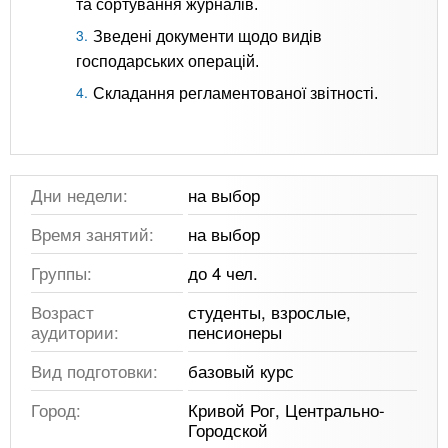
та сортування журналів.
Зведені документи щодо видів
господарських операцій.
Складання регламентованої звітності.
Дни недели:
на выбор
Время занятий:
на выбор
Группы:
до 4 чел.
Возраст
студенты, взрослые,
аудитории:
пенсионеры
Вид подготовки:
базовый курс
Город:
Кривой Рог, Центрально-
Городской