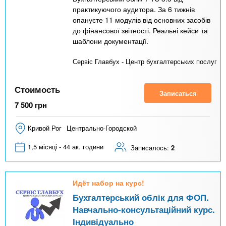
практикуючого аудитора. За 6 тижнів
опануєте 11 модулів від основних засобів
до фінансової звітності. Реальні кейси та
шаблони документації.
Сервіс Главбух - Центр бухгалтерських послуг
Стоимость
Записаться
7 500
грн
Кривой Рог
Центрально-Городской
1,5 місяці - 44 ак. години
Записалось:
2
Идёт набор на курс!
Бухгалтерський облік для ФОП.
Навчально-консультаційний курс.
Індивідуально