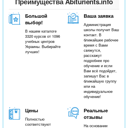
Преимущества Abiturients.info
Большой
Ваша заявка
выбор!
Администрация
школы получит Ваш
В нашем каталоге
контакт. В
3320 курсов от 1096
ближайшее рабочее
учебных центров
время с Вами
Украины. Выбирайте
свяжутся,
лучших!
расскажут
подробнее про
обучение и если
Вам всё подойдет,
запишут Вас в
ближайшую группу
или на
индивидуальное
обучение!
Цены
Реальные
отзывы
Полностью
соответствуют
На основании