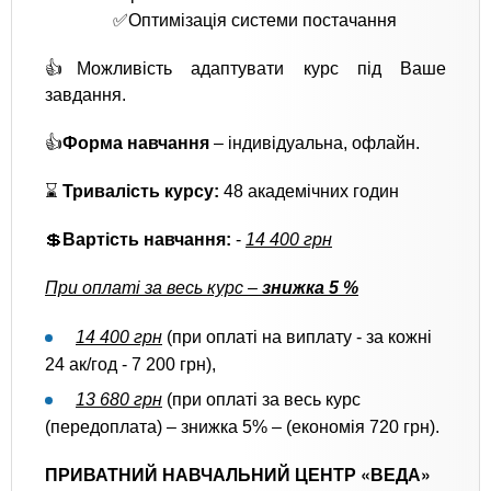
✅Оптимізація системи постачання
👍Можливість адаптувати курс під Ваше
завдання.
👍
Форма навчання
– індивідуальна, офлайн.
⌛
Тривалість курсу:
48 академічних годин
💲
Вартість навчання:
-
14 400 грн
При оплаті за весь курс –
знижка 5 %
14 400 грн
(при оплаті на виплату - за кожні
24 ак/год - 7 200 грн),
13 680 грн
(при оплаті за весь курс
(передоплата) – знижка 5% – (економія 720 грн).
ПРИВАТНИЙ НАВЧАЛЬНИЙ ЦЕНТР «ВЕДА»