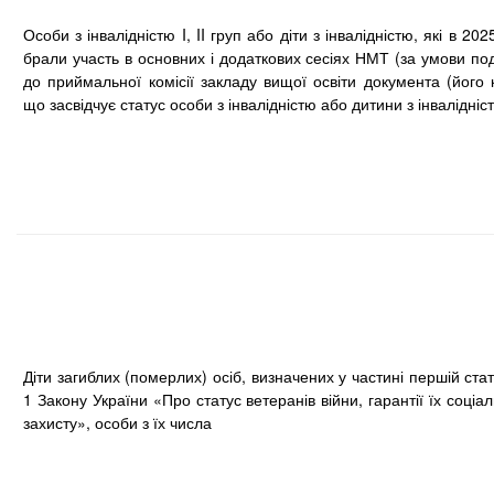
Особи з інвалідністю I, II груп або діти з інвалідністю, які в 202
брали участь в основних і додаткових сесіях НМТ (за умови по
до приймальної комісії закладу вищої освіти документа (його к
що засвідчує статус особи з інвалідністю або дитини з інвалідніс
Діти загиблих (померлих) осіб, визначених у частині першій стат
1 Закону України «Про статус ветеранів війни, гарантії їх соціа
захисту», особи з їх числа