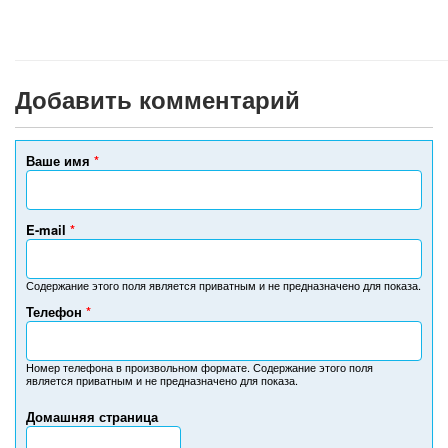
Добавить комментарий
Ваше имя
*
E-mail
*
Содержание этого поля является приватным и не предназначено для показа.
Телефон
*
Н
о
м
Номер телефона в произвольном формате. Содержание этого поля
является приватным и не предназначено для показа.
е
р
Домашняя страница
т
е