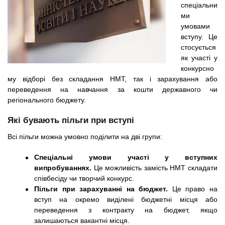
n
MBA
р
х
спеціальни
ж
ми
з
t
а
умовами
Онлайн курсы
н
а
вступу. Це
и
в
s
стосується
ю
як участі у
е
За рубежом
конкурсно
.
д
му відборі без складання НМТ, так і зарахування або
е
переведення на навчання за кошти державного чи
регіонального бюджету.
i
н
и
Які бувають пільги при вступі
n
й
Всі пільги можна умовно поділити на дві групи:
Спеціальні умови участі у вступних
f
випробуваннях.
Це можливість замість НМТ складати
співбесіду чи творчий конкурс.
o
Пільги при зарахуванні на бюджет.
Це право на
вступ на окремо виділені бюджетні місця або
переведення з контракту на бюджет, якщо
залишаються вакантні місця.