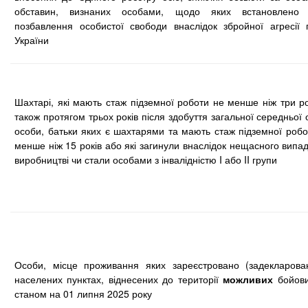
обставин, визнаних особами, щодо яких встановлено
позбавлення особистої свободи внаслідок збройної агресії 
України
Шахтарі, які мають стаж підземної роботи не менше ніж три ро
також протягом трьох років після здобуття загальної середньої 
особи, батьки яких є шахтарями та мають стаж підземної робо
менше ніж 15 років або які загинули внаслідок нещасного випад
виробництві чи стали особами з інвалідністю I або II групи
Особи, місце проживання яких зареєстровано (задекларова
населених пунктах, віднесених до території
можливих
бойови
станом на 01 липня 2025 року