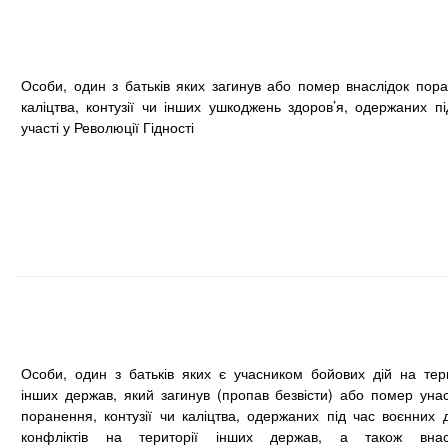
Особи, один з батьків яких загинув або помер внаслідок пора
каліцтва, контузії чи інших ушкоджень здоров’я, одержаних пі
участі у Революції Гідності
Особи, один з батьків яких є учасником бойових дій на тери
інших держав, який загинув (пропав безвісти) або помер унас
поранення, контузії чи каліцтва, одержаних під час воєнних д
конфліктів на території інших держав, а також внас