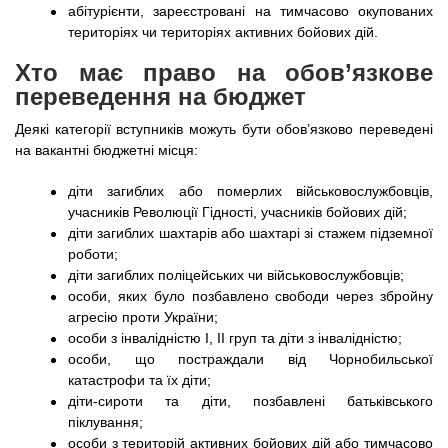
абітурієнти, зареєстровані на тимчасово окупованих
територіях чи територіях активних бойових дій.
Хто має право на обов’язкове
переведення на бюджет
Деякі категорії вступників можуть бути обов’язково переведені
на вакантні бюджетні місця:
діти загиблих або померлих військовослужбовців,
учасників Революції Гідності, учасників бойових дій;
діти загиблих шахтарів або шахтарі зі стажем підземної
роботи;
діти загиблих поліцейських чи військовослужбовців;
особи, яких було позбавлено свободи через збройну
агресію проти України;
особи з інвалідністю I, II груп та діти з інвалідністю;
особи, що постраждали від Чорнобильської
катастрофи та їх діти;
діти-сироти та діти, позбавлені батьківського
піклування;
особи з територій активних бойових дій або тимчасово