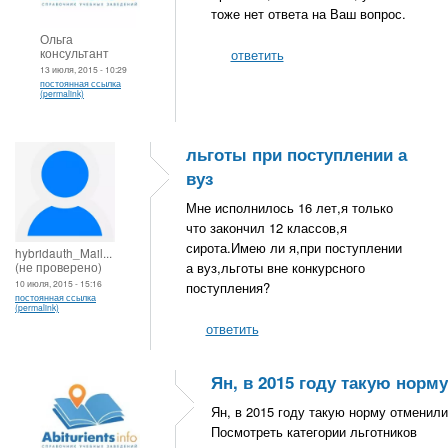
тоже нет ответа на Ваш вопрос.
Ольга
консультант
ответить
13 июля, 2015 - 10:29
постоянная ссылка
(permalink)
льготы при поступлении а
вуз
Мне исполнилось 16 лет,я только
что закончил 12 классов,я
сирота.Имею ли я,при поступлении
hybridauth_Mail...
(не проверено)
а вуз,льготы вне конкурсного
10 июля, 2015 - 15:16
поступления?
постоянная ссылка
(permalink)
ответить
Ян, в 2015 году такую норму
Ян, в 2015 году такую норму отменили
Посмотреть категории льготников