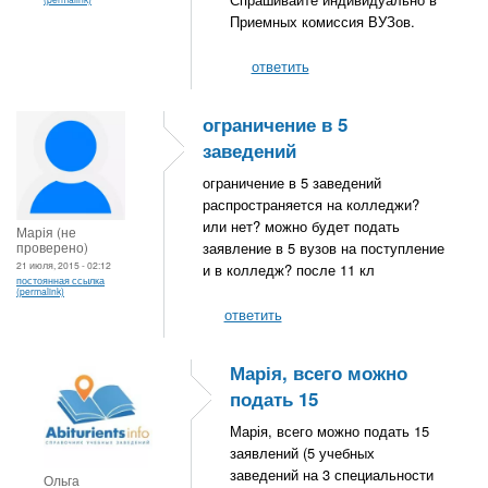
Приемных комиссия ВУЗов.
ответить
ограничение в 5
заведений
ограничение в 5 заведений
распространяется на колледжи?
или нет? можно будет подать
Марія (не
проверено)
заявление в 5 вузов на поступление
21 июля, 2015 - 02:12
и в колледж? после 11 кл
постоянная ссылка
(permalink)
ответить
Марія, всего можно
подать 15
Марія, всего можно подать 15
заявлений (5 учебных
заведений на 3 специальности
Ольга