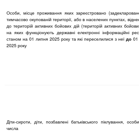
Особи, місце проживання яких зареєстровано (задекларован
тимчасово окупованій території, або в населених пунктах, відн
до територій активних бойових дій (територій активних бойових
на яких функціонують державні електронні інформаційні рес
станом на 01 липня 2025 року та які переселилися з неї
до
01 
2025 року
Діти-сироти, діти, позбавлені батьківського піклування, особи
числа