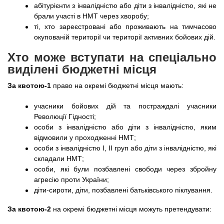
абітурієнти з інвалідністю або діти з інвалідністю, які не
брали участі в НМТ через хворобу;
ті, хто зареєстровані або проживають на тимчасово
окупованій території чи території активних бойових дій.
Хто може вступати на спеціально
виділені бюджетні місця
За квотою-1
право на окремі бюджетні місця мають:
учасники бойових дій та постраждалі учасники
Революції Гідності;
особи з інвалідністю або діти з інвалідністю, яким
відмовили у проходженні НМТ;
особи з інвалідністю I, II груп або діти з інвалідністю, які
складали НМТ;
особи, які були позбавлені свободи через збройну
агресію проти України;
діти-сироти, діти, позбавлені батьківського піклування.
За квотою-2
на окремі бюджетні місця можуть претендувати: