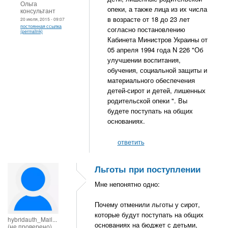
Ольга
опеки, а также лица из их числа
консультант
в возрасте от 18 до 23 лет
20 июля, 2015 - 09:07
постоянная ссылка
согласно постановлению
(permalink)
Кабинета Министров Украины от
05 апреля 1994 года N 226 "Об
улучшении воспитания,
обучения, социальной защиты и
материального обеспечения
детей-сирот и детей, лишенных
родительской опеки ". Вы
будете поступать на общих
основаниях.
ответить
Льготы при поступлении
Мне непонятно одно:
Почему отменили льготы у сирот,
которые будут поступать на общих
hybridauth_Mail...
основаниях на бюджет с детьми,
(не проверено)