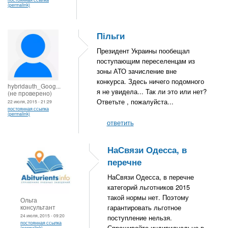
(permalink)
Пільги
Президент Украины пообещал
поступающим переселенцам из
зоны АТО зачисление вне
конкурса. Здесь ничего подомного
hybridauth_Goog...
я не увидела... Так ли это или нет?
(не проверено)
Ответьте , пожалуйста...
22 июля, 2015 - 21:29
постоянная ссылка
(permalink)
ответить
НаСвязи Одесса, в
перечне
НаСвязи Одесса, в перечне
категорий льготников 2015
такой нормы нет. Поэтому
Ольга
консультант
гарантировать льготное
24 июля, 2015 - 09:20
поступление нельзя.
постоянная ссылка
Спрашивайте индивидуально в
(permalink)