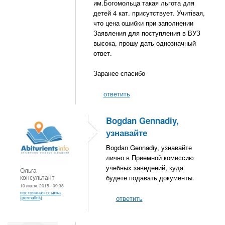
им.Богомольца такая льгота для
детей 4 кат. присутствует. Учитівая,
что цена ошибки при заполнении
Заявления для поступления в ВУЗ
высока, прошу дать однозначный
ответ.
Заранее спасибо
ответить
Bogdan Gennadiy,
узнавайте
Bogdan Gennadiy, узнавайте
лично в Приемной комиссию
учебных заведений, куда
Ольга
консультант
будете подавать документы.
10 июля, 2015 - 09:38
постоянная ссылка
ответить
(permalink)