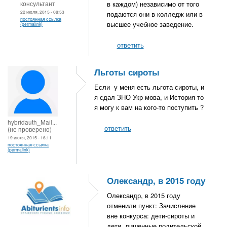
консультант
в каждом) независимо от того
22 июля, 2015 - 08:53
подаются они в колледж или в
постоянная ссылка
высшее учебное заведение.
(permalink)
ответить
Льготы сироты
Если у меня есть льгота сироты, и
я сдал ЗНО Укр мова, и История то
я могу к вам на кого-то поступить ?
hybridauth_Mail...
ответить
(не проверено)
19 июля, 2015 - 16:11
постоянная ссылка
(permalink)
Олександр, в 2015 году
Олександр, в 2015 году
отменили пункт: Зачисление
вне конкурса: дети-сироты и
дети, лишенные родительской