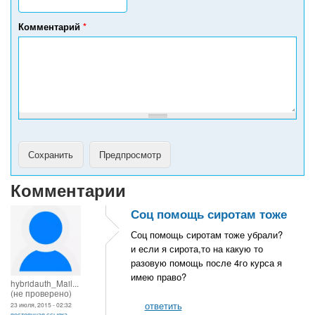
л
е
Комментарий
*
ф
о
н
а
Комментарии
Соц помощь сиротам тоже
Соц помощь сиротам тоже убрали?
и если я сирота,то на какую то
разовую помощь после 4го курса я
имею право?
hybridauth_Mail...
(не проверено)
ответить
23 июля, 2015 - 02:32
постоянная ссылка