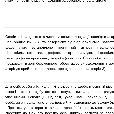
яким не протипоказане навчання за обраною спеціальністю
Особи з інвалідністю з числа учасників ліквідації наслідків ава
Чорнобильській АЕС та потерпілих від Чорнобильської катаст
щодо яких встановлено причинний зв’язок інвалідно
Чорнобильською катастрофою, хворі внаслідок Чорнобиль
катастрофи на променеву хворобу (категорія 1) та особи, які по
проживали в зоні безумовного (обов’язкового) відселення з мо
аварії до прийняття постанови про відселення (категорія 2)
Діти осіб, особи з їх числа, які в рік вступу здобули освітній ріве
основі якого відбувається вступ, визнаних постражд
учасниками Революції Гідності, учасниками бойових дій (
особами з інвалідністю внаслідок війни, відповідно до Закону У
«Про статус ветеранів війни, гарантії їх соціального захи
внесених до Єдиного реєстру осіб, зниклих безвісти за особ