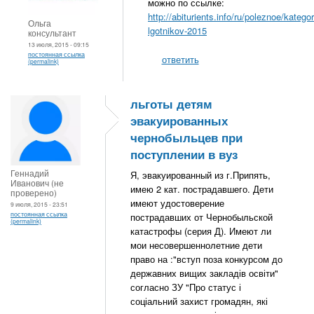
можно по ссылке:
http://abiturients.info/ru/poleznoe/kategori
Ольга
lgotnikov-2015
консультант
13 июля, 2015 - 09:15
постоянная ссылка
ответить
(permalink)
льготы детям
эвакуированных
чернобыльцев при
поступлении в вуз
Геннадий
Я, эвакуированный из г.Припять,
Иванович (не
имею 2 кат. пострадавшего. Дети
проверено)
имеют удостоверение
9 июля, 2015 - 23:51
постоянная ссылка
пострадавших от Чернобыльской
(permalink)
катастрофы (серия Д). Имеют ли
мои несовершеннолетние дети
право на :"вступ поза конкурсом до
державних вищих закладів освіти"
согласно ЗУ "Про статус і
соціальний захист громадян, які