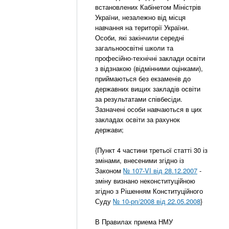
встановлених Кабінетом Міністрів
України, незалежно від місця
навчання на території України.
Особи, які закінчили середні
загальноосвітні школи та
професійно-технічні заклади освіти
з відзнакою (відмінними оцінками),
приймаються без екзаменів до
державних вищих закладів освіти
за результатами співбесіди.
Зазначені особи навчаються в цих
закладах освіти за рахунок
держави;
{Пункт 4 частини третьої статті 30 із
змінами, внесеними згідно із
Законом
№ 107-VI від 28.12.2007
-
зміну визнано неконституційною
згідно з Рішенням Конституційного
Суду
№ 10-рп/2008 від 22.05.2008
}
В Правилах приема НМУ