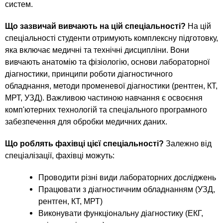
n
MBA
р
систем.
х
ж
з
t
а
Що зазвичай вивчають на цій спеціальності?
На цій
Онлайн курсы
н
а
спеціальності студенти отримують комплексну підготовку,
и
в
s
яка включає медичні та технічні дисципліни. Вони
ю
е
За рубежом
вивчають анатомію та фізіологію, основи лабораторної
діагностики, принципи роботи діагностичного
.
д
обладнання, методи променевої діагностики (рентген, КТ,
е
МРТ, УЗД). Важливою частиною навчання є освоєння
i
н
комп'ютерних технологій та спеціального програмного
и
забезпечення для обробки медичних даних.
n
й
Що роблять фахівці цієї спеціальності?
Залежно від
спеціалізації, фахівці можуть:
f
Проводити різні види лабораторних досліджень
o
Працювати з діагностичним обладнанням (УЗД,
рентген, КТ, МРТ)
Виконувати функціональну діагностику (ЕКГ,