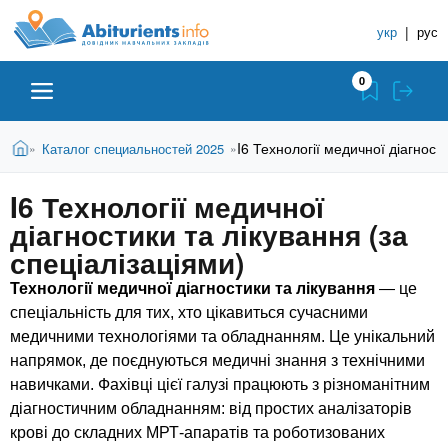
A
П
С
е
укр
|
рус
п
b
р
р
е
0
й
а
i
т
в
и
В
Абитуриенту
Главная
I6 Технології медичної діагности
Каталог специальностей 2025
»
»
о
к
t
ы
о
ч
з
I6 Технології медичної
с
Вузы
д
н
u
н
діагностики та лікування (за
е
и
о
с
спеціалізаціями)
в
к
Колледжи
r
ь
н
Технології медичної діагностики та лікування
— це
У
о
спеціальність для тих, хто цікавиться сучасними
ч
i
м
Курсы
медичними технологіями та обладнанням. Це унікальний
у
е
напрямок, де поєднуються медичні знання з технічними
с
б
e
навичками. Фахівці цієї галузі працюють з різноманітним
о
Частные школы
н
д
діагностичним обладнанням: від простих аналізаторів
е
ы
крові до складних МРТ-апаратів та роботизованих