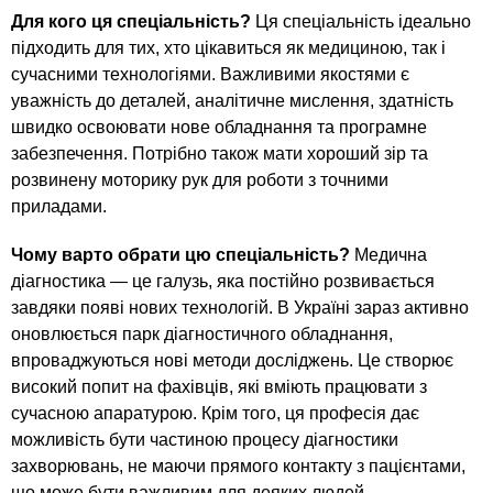
Для кого ця спеціальність?
Ця спеціальність ідеально
підходить для тих, хто цікавиться як медициною, так і
сучасними технологіями. Важливими якостями є
уважність до деталей, аналітичне мислення, здатність
швидко освоювати нове обладнання та програмне
забезпечення. Потрібно також мати хороший зір та
розвинену моторику рук для роботи з точними
приладами.
Чому варто обрати цю спеціальність?
Медична
діагностика — це галузь, яка постійно розвивається
завдяки появі нових технологій. В Україні зараз активно
оновлюється парк діагностичного обладнання,
впроваджуються нові методи досліджень. Це створює
високий попит на фахівців, які вміють працювати з
сучасною апаратурою. Крім того, ця професія дає
можливість бути частиною процесу діагностики
захворювань, не маючи прямого контакту з пацієнтами,
що може бути важливим для деяких людей.