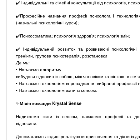
✔️ Індивідуальні та сімейні консультації від психологів, пси
✔️Професійне навчання професії психолога і технологіям
(навчальні психологічні курси);
✔️Психосоматика; психологія здоров’я; психологія змін;
✔️ Індивідуальний розвиток та розвиваючі психологічні 
тренінги, групова психотерапія, розстановки
Де ми:
• Навчаємо алгоритму
вибудови відносин із собою, між чоловіком та жінкою, в сім’я
• Навчаємо технологіям впровадження вибраної профессії в
• Навчаємо технологіям жити із сенсом.
✨
Місія команди Krystal Sense
Надихаємо жити із сенсом, навчаємо професії та доп
відносини.
Допомагаємо людині реалізувати призначення та діяти із дор