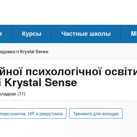
и
Курсы
Частные школы
M
відомості Krystal Sense
ної психологічної освіти
 Krystal Sense
кладках (11)
персоналом, HR и рекрутинга
Тренинги для женщин