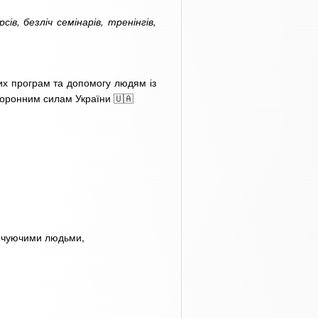
, безліч семінарів, тренінгів,
них програм та допомогу людям із
боронним силам України 🇺🇦
точуючими людьми,