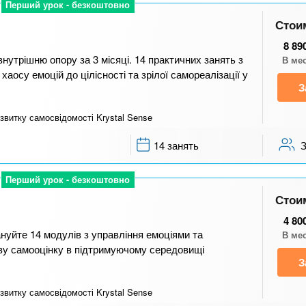
Перший урок - безкоштовно
Стои
8 89
нутрішню опору за 3 місяці. 14 практичних занять з
В ме
хаосу емоцій до цілісності та зрілої самореалізації у
З
звитку самосвідомості Krystal Sense
14 занять
Перший урок - безкоштовно
Стои
4 80
пануйте 14 модулів з управління емоціями та
В ме
ову самооцінку в підтримуючому середовищі
З
звитку самосвідомості Krystal Sense