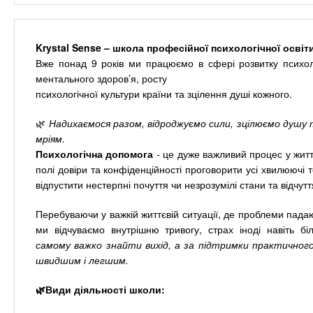
n
е
х
р
з
t
ж
а
а
Krystal Sense – школа професійної психологічної освіт
н
в
Вже понад 9 років ми працюємо в сфері розвитку психоло
s
и
ментального здоров’я, росту
е
ю
психологічної культури країни та зцілення душі кожного.
д
.
е
🌿
Надихаємося разом, відроджуємо сили, зцілюємо душу 
мріям.
н
i
Психологічна допомога
- це дуже важливий процес у житт
и
полі довіри та конфіденційності проговорити усі хвилюючі т
й
n
відпустити нестерпні почуття чи незрозумілі стани та відчуття
Перебуваючи у важкій життєвій ситуації, де проблеми падаю
f
ми відчуваємо внутрішню тривогу, страх іноді навіть бі
самому важко знайти вихід, а за підтримки практичног
o
швидшим і легшим.
🌿Види діяльності школи: