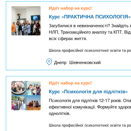
и
Идёт набор на курс!
в
Курс «ПРАКТИЧНА ПСИХОЛОГІЯ»
н
Загубилися в невизначеності? Знайдіть в
а
НЛП, Транзакційного аналізу та КПТ. Від 
я
всіх сферах життя.
в
Школа професійної психологічної освіти та ро
к
л
Днепр
Шевченковский
а
д
Идёт набор на курс!
к
Курс «Психологія для підлітків»
а
Психологія для підлітків 12-17 років. О
)
ефективної комунікації. Формуйте здор
однолітків.
Школа професійної психологічної освіти та ро