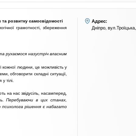
и та розвитку самосвідомості
Адрес:
гічної грамотності, збереження
Дніпро, вул.Троїцька
та рухаємося назустріч власним
і кожної людини, це можливість у
еми, обговорити складні ситуації,
 у тілі.
ть на нас звідусіль, насамперед,
ль.
Перебуваючи в цих станах,
о психолога рішення є набагато