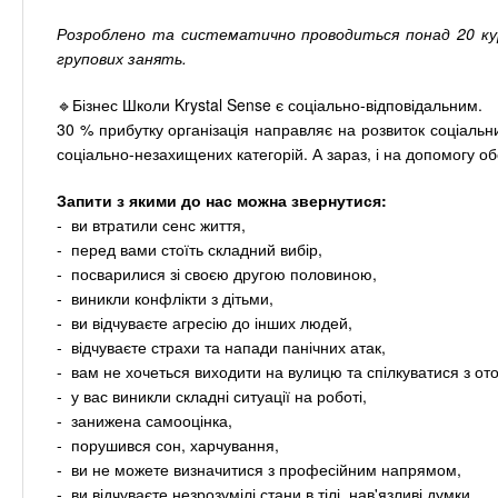
Розроблено та систематично проводиться понад 20 курсів
групових занять.
🔹Бізнес Школи Krystal Sense є соціально-відповідальним.
30 % прибутку організація направляє на розвиток соціаль
соціально-незахищених категорій. А зараз, і на допомогу о
Запити з якими до нас можна звернутися:
- ви втратили сенс життя,
- перед вами стоїть складний вибір,
- посварилися зі своєю другою половиною,
- виникли конфлікти з дітьми,
- ви відчуваєте агресію до інших людей,
- відчуваєте страхи та напади панічних атак,
- вам не хочеться виходити на вулицю та спілкуватися з о
- у вас виникли складні ситуації на роботі,
- занижена самооцінка,
- порушився сон, харчування,
- ви не можете визначитися з професійним напрямом,
- ви відчуваєте незрозумілі стани в тілі, нав'язливі думки,