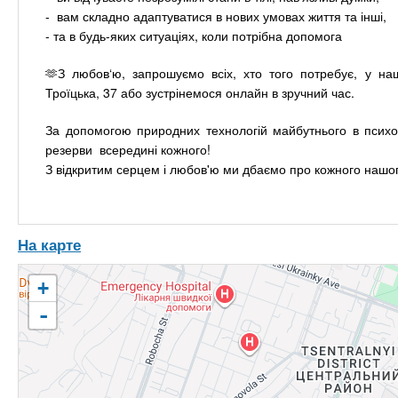
- вам складно адаптуватися в нових умовах життя та інші,
- та в будь-яких ситуаціях, коли потрібна допомога
🫶З любов‘ю, запрошуємо всіх, хто того потребує, у наш
Троїцька, 37 або зустрінемося онлайн в зручний час.
За допомогою природних технологій майбутнього в психол
резерви всередині кожного!
З відкритим серцем і любов'ю ми дбаємо про кожного нашог
На карте
+
-