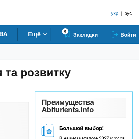
укр
|
рус
0
BA
Ещё
Закладки
Войти
 та розвитку
Преимущества
Abiturients.info
Большой выбор!
В нашем каталоге 3327 курсов