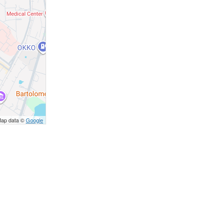
Map data ©
Google