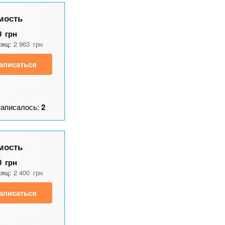
мость
0
грн
сяц:
2 963
грн
аписаться
Записалось:
2
мость
0
грн
сяц:
2 400
грн
аписаться