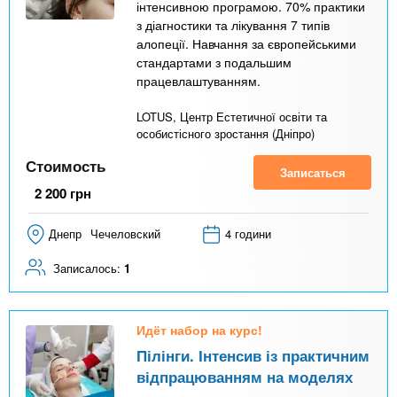
інтенсивною програмою. 70% практики
з діагностики та лікування 7 типів
алопеції. Навчання за європейськими
стандартами з подальшим
працевлаштуванням.
LOTUS, Центр Естетичної освіти та
особистісного зростання (Дніпро)
Стоимость
Записаться
2 200
грн
Днепр
Чечеловский
4 години
Записалось:
1
Идёт набор на курс!
Пілінги. Інтенсив із практичним
відпрацюванням на моделях