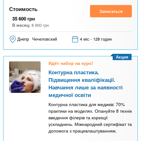
к
Стоимость
Записаться
а
35 600
грн
)
В месяц:
8 900
грн
Днепр
Чечеловский
4 міс - 128 годин
Акция
Идёт набор на курс!
Контурна пластика.
Підвищення кваліфікації.
Навчання лише за наявності
медичної освіти
Контурна пластика для медиків: 70%
практики на моделях. Опануйте 8 технік
введення філерів та корекції
ускладнень. Міжнародний сертифікат та
допомога з працевлаштуванням.