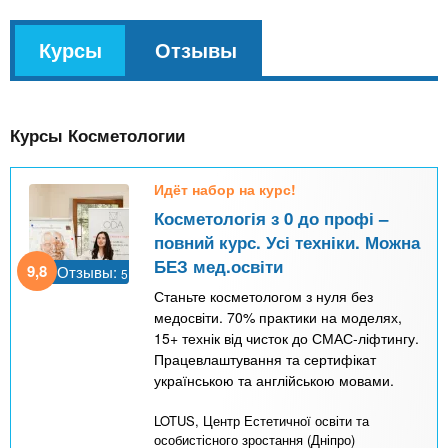
v
Курсы
(
Отзывы
k
а
l
к
Курсы Косметологии
т
и
Идёт набор на курс!
в
Косметологія з 0 до профі –
н
повний курс. Усі техніки. Можна
а
БЕЗ мед.освіти
9,8
Отзывы:
5
я
Станьте косметологом з нуля без
в
медосвіти. 70% практики на моделях,
15+ технік від чисток до СМАС-ліфтингу.
к
Працевлаштування та сертифікат
л
українською та англійською мовами.
а
LOTUS, Центр Естетичної освіти та
д
особистісного зростання (Дніпро)