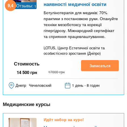
наявності медичної освіти
9,4
Отзывы:
1
Ботулінотерапія для медиків: 70%
практики з постановкою руки. Опануйте
техніки мезоботоксу та корекції
гіпергідрозу. Міжнародний сертифікат
та сприяння працевлаштуванню.
LOTUS, Центр Естетичної освіти та
особистісного зростання (Дніпро)
Стоимость
Записаться
14 500
грн
17000
грн
Днепр
Чечеловский
1 день - 8 годин
Медицинские курсы
Идёт набор на курс!