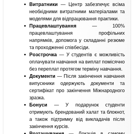
Витратники
— Центр забезпечує всіма
необхідними витратними матеріалами та
моделями для відпрацювання практики.
Працевлаштування
— 100%
працевлаштування профільних
напрямків, допомога у складанні резюме
та проходженні співбесіди.
Розстрочка
— У студентів є можливість
оплачувати навчання на виплат помісячно
без переплат протягом терміну навчання.
Документи
— Після закінчення навчання
випускники одержують документи та
сертифікат про закінчення Міжнародного
зразка.
Бонуси
— У подарунок студенти
отримують брендований халат та блокнот,
а також підтримку від викладачів після
закінчення курсів.
Розташування
— Локація в самому