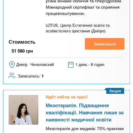
усіма зонами обличчя та гіпергідрозом.
Міжнародний сертифікат та сприяння
працевлаштуванню.
LOTUS, Центр Естетичної освіти та
особистісного зростання (Дніпро)
Стоимость
Записаться
51 580
грн
Днепр
Чечеловский
1 день - 8 годин
Записалось:
1
Акция
Идёт набор на курс!
Мезотерапія. Підвищення
кваліфікації. Навчання лише за
наявності медичної освіти
Мезотерапія для медиків: 70% практики