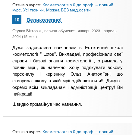
Отзыв о курсе:
Косметологія з 0 до профі – повний
курс. Усі техніки. Можна БЕЗ мед.освіти
Великолепно!
10
Ступак Вікторія
, период обучения: январь 2023 - апрель
2024 (15 мес)
Дуже задоволена навчанням в Естетичній школі
косметології " Lotos". Викладачі, професіонали свєї
справи і базові знання косметології , отримала у
повній мірі , як належно. Хочу подякувати всьому
персоналу і керівнику Ользі Анатоліївні, що
створила школу в якій мрії здійснюються!!! Дякую ,
окремо всім викладачам і адміністрації центру! Ви
найкращі!
Швидко промайнув час навчання.
Отзыв о курсе:
Косметологія з 0 до профі – повний