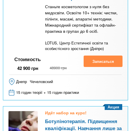
Станьте косметологом з нуля без
медосвіти. Освоїте 10+ технік: чистки,
пілінги, масажі, апаратні методики.
Міжнародний сертифікат та офлайн-
практика в групах до 6 осіб.
LOTUS, Центр Естетичної освіти та
особистісного зростання (Дніпро)
Стоимость
Записаться
42 900
грн
48900
грн
Днепр
Чечеловский
15 годин теорії + 15 годин практики
Акция
Идёт набор на курс!
Ботулінотерапія. Підвищення
кваліфікації. Навчання лише за