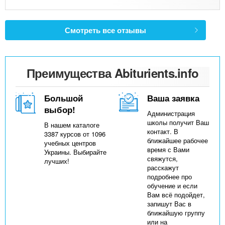
Смотреть все отзывы
Преимущества Abiturients.info
Большой
Ваша заявка
выбор!
Администрация
школы получит Ваш
В нашем каталоге
контакт. В
3387 курсов от 1096
ближайшее рабочее
учебных центров
время с Вами
Украины. Выбирайте
свяжутся,
лучших!
расскажут
подробнее про
обучение и если
Вам всё подойдет,
запишут Вас в
ближайшую группу
или на