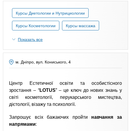
n
MBA
р
х
ж
з
t
Курсы Диетологии и Нутрициологии
а
Онлайн курсы
н
а
и
Курсы Косметологии
Курсы массажа
в
s
ю
е
За рубежом
Показать все
.
д
е
i
н
м. Дніпро, вул. Кониського, 4
и
n
й
Центр Естетичної освіти та особистісного
зростання – “
LOTUS
” – це ключ до нових знань у
f
світі косметології, перукарського мистецтва,
дієтології, візажу та психології.
o
Запрошує всіх бажаючих пройти
навчання за
напрямами
: