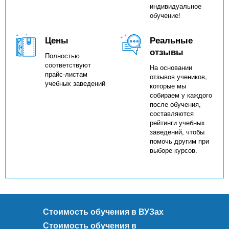
индивидуальное
обучение!
Цены
Реальные
отзывы
Полностью
соответствуют
На основании
прайс-листам
отзывов учеников,
учебных заведений
которые мы
собираем у каждого
после обучения,
составляются
рейтинги учебных
заведений, чтобы
помочь другим при
выборе курсов.
Стоимость обучения в ВУЗах
Стоимость обучения в