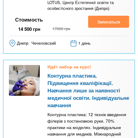
LOTUS, Центр Естетичної освіти та
особистісного зростання (Дніпро)
Стоимость
Записаться
14 500
грн
17000
грн
Днепр
Чечеловский
1 день
Идёт набор на курс!
Контурна пластика.
Підвищення кваліфікації.
Навчання лише за наявності
медичної освіти. Індивідуальне
навчання
Контурна пластика: 12 технік введення
філерів з постановкою руки. 70%
практики на моделях. Індивідуальне
навчання для медиків. Міжнародний