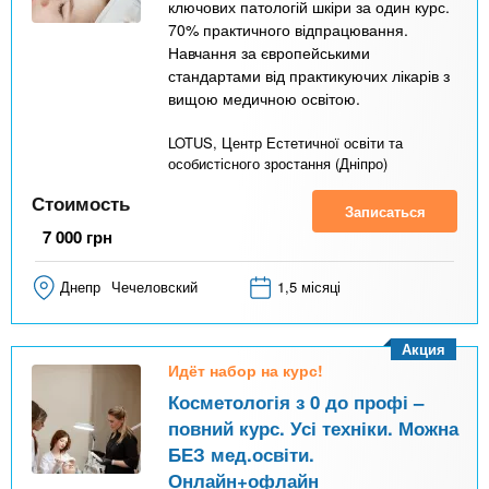
ключових патологій шкіри за один курс.
70% практичного відпрацювання.
Навчання за європейськими
стандартами від практикуючих лікарів з
вищою медичною освітою.
LOTUS, Центр Естетичної освіти та
особистісного зростання (Дніпро)
Стоимость
Записаться
7 000
грн
Днепр
Чечеловский
1,5 місяці
Акция
Идёт набор на курс!
Косметологія з 0 до профі –
повний курс. Усі техніки. Можна
БЕЗ мед.освіти.
Онлайн+офлайн