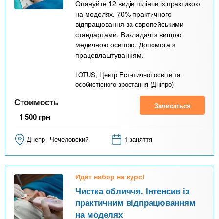
Опануйте 12 видів пілінгів із практикою
на моделях. 70% практичного
відпрацювання за європейськими
стандартами. Викладачі з вищою
медичною освітою. Допомога з
працевлаштуванням.
LOTUS, Центр Естетичної освіти та
особистісного зростання (Дніпро)
Стоимость
Записаться
1 500
грн
Днепр
Чечеловский
1 заняття
Идёт набор на курс!
Чистка обличчя. Інтенсив із
практичним відпрацюванням
на моделях