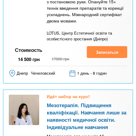
з постановкою руки. Опануйте 15+
технік введення препаратів та корекції
ускладнень. Міжнародний сертифікат
двома мовами.
LOTUS, Центр Естетичної освіти та
особистісного зростання (Дніпро)
Стоимость
Записаться
14 500
грн
17000
грн
Днепр
Чечеловский
1 день - 8 годин
Идёт набор на курс!
Мезотерапія. Підвищення
кваліфікації. Навчання лише за
наявності медичної освіти.
Індивідуальне навчання
Мезотерапія для медиків: 16