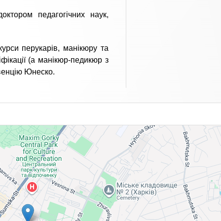
доктором педагогічних наук,
курси перукарів, манікюру та
іфікації (а манікюр-педикюр з
венцію Юнеско.