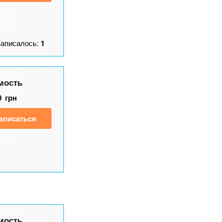
Записалось:
1
мость
0
грн
аписаться
мость