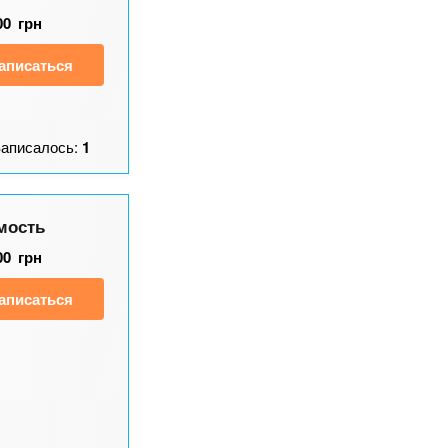
00
грн
аписаться
Записалось:
1
мость
00
грн
аписаться