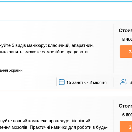
Стои
8 40
уйте 5 видів манікюру: класичний, апаратний,
ілька занять зможете самостійно працювати.
З
ання України
15 занять - 2 місяця
Стои
6 60
уйте повний комплекс процедур: гігієнічний
лення мозолів. Практичні навички для роботи в будь-
З