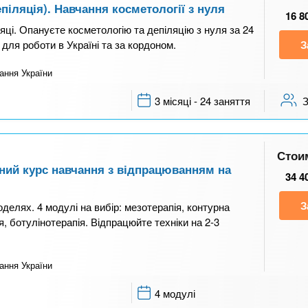
піляція). Навчання косметології з нуля
16 8
яці. Опануєте косметологію та депіляцію з нуля за 24
я роботи в Україні та за кордоном.
З
ання України
3 місяці - 24 заняття
Стои
ений курс навчання з відпрацюванням на
34 4
З
оделях. 4 модулі на вибір: мезотерапія, контурна
, ботулінотерапія. Відпрацюйте техніки на 2-3
ання України
4 модулі