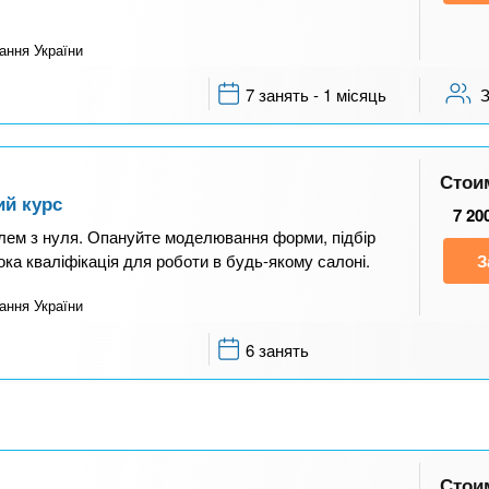
ання України
7 занять - 1 місяць
Стои
ий курс
7 20
елем з нуля. Опануйте моделювання форми, підбір
ока кваліфікація для роботи в будь-якому салоні.
З
ання України
6 занять
Стои