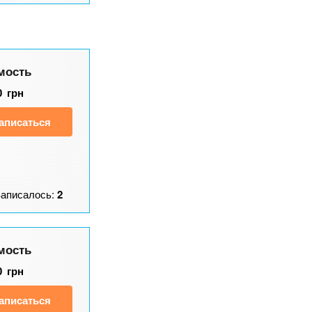
мость
0
грн
аписаться
Записалось:
2
мость
0
грн
аписаться