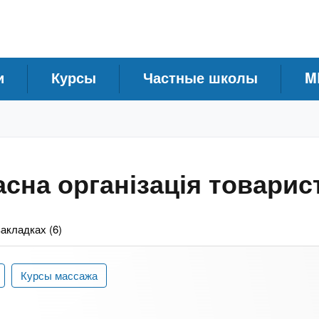
и
Курсы
Частные школы
M
асна організація товарис
закладках (6)
Курсы массажа