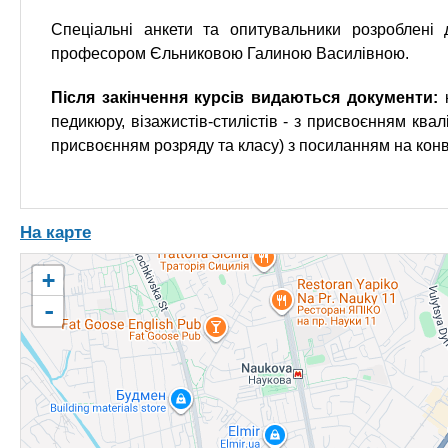
Спеціальні анкети та опитувальники розроблені 
професором Єльниковою Галиною Василівною.
Після закінчення курсів видаються документи:
педикюру, візажистів-стилістів - з присвоєнням квал
присвоєнням розряду та класу) з посиланням на кон
На карте
+
-