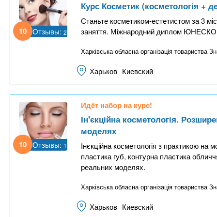
Курс Косметик (косметологія + де
н
Станьте косметиком-естетистом за 3 міс
а
10
Отзывы:
заняття. Міжнародний диплом ЮНЕСКО дл
2
я
Харківська обласна організація товариства Зн
в
к
Харьков
Киевский
л
а
Идёт набор на курс!
д
Ін'єкційна косметологія. Розшир
к
моделях
а
10
Отзывы:
Інєкційна косметологія з практикою на м
1
)
пластика губ, контурна пластика обличчя
реальних моделях.
Харківська обласна організація товариства Зн
Харьков
Киевский