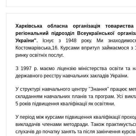
n
е
х
р
з
t
ж
а
а
Харківська обласна організація товариств
н
в
s
регіональний підрозділ Всеукраїнської організ
и
е
ю
України".
Існує з 1948 року. Ми знаходимося
д
.
Костомарівська,16. Курсами впритул займаємося з 
е
ринку освітніх послуг.
н
i
З 1997 р. маємо ліцензію міністерства освіти та 
и
державного реєстру навчальних закладів України.
й
n
У структурі навчального центру "Знання" працює ме
f
складанням навчальних планів та програм. Усі викл
5 років підвищення кваліфікації як освітяни.
o
У період між курсами підвищення кваліфікації прох
викладачів членами методради. Також практикуєтьс
слухачів до початку занять та після закінчення курсів