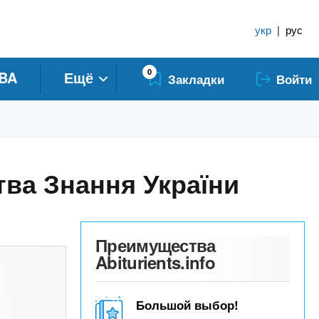
укр
|
рус
0
BA
Ещё
Закладки
Войти
тва Знання України
Преимущества
Abiturients.info
Большой выбор!