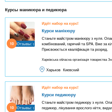
Курсы маникюра и педикюра
Идёт набор на курс!
Курси манікюру
Станьте майстром манікюру з нуля. Опан
10
Отзывы:
комбінований, гарячий та SPA. Вже за к
1
Присвоюється кваліфікація та розряд.
Харківська обласна організація товариства Зн
Харьков
Киевский
Идёт набор на курс!
Курси педикюру
Станьте майстром педикюру з нуля. Опан
10
Отзывы:
педикюр, лікування врослого нігтя, вида
1