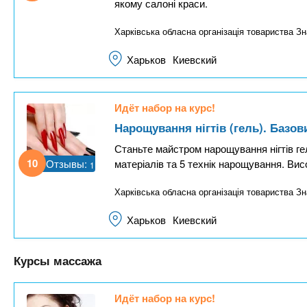
якому салоні краси.
Харківська обласна організація товариства Зн
Харьков
Киевский
Идёт набор на курс!
Нарощування нігтів (гель). Базов
Станьте майстром нарощування нігтів г
10
Отзывы:
матеріалів та 5 технік нарощування. Вис
1
Харківська обласна організація товариства Зн
Харьков
Киевский
Курсы массажа
Идёт набор на курс!