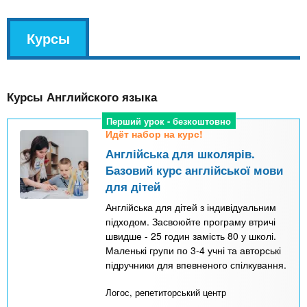
v
Курсы
(
k
а
l
к
Курсы Английского языка
т
и
Перший урок - безкоштовно
Идёт набор на курс!
в
Англійська для школярів.
н
Базовий курс англійської мови
а
для дітей
я
Англійська для дітей з індивідуальним
в
підходом. Засвоюйте програму втричі
швидше - 25 годин замість 80 у школі.
к
Маленькі групи по 3-4 учні та авторські
л
підручники для впевненого спілкування.
а
Логос, репетиторський центр
д