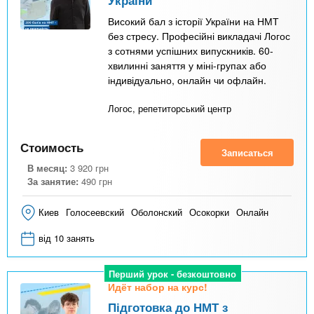
України
Високий бал з історії України на НМТ
без стресу. Професійні викладачі Логос
з сотнями успішних випускників. 60-
хвилинні заняття у міні-групах або
індивідуально, онлайн чи офлайн.
Логос, репетиторський центр
Стоимость
Записаться
В месяц:
3 920
грн
За занятие:
490
грн
Киев
Голосеевский
Оболонский
Осокорки
Онлайн
від 10 занять
Перший урок - безкоштовно
Идёт набор на курс!
Підготовка до НМТ з