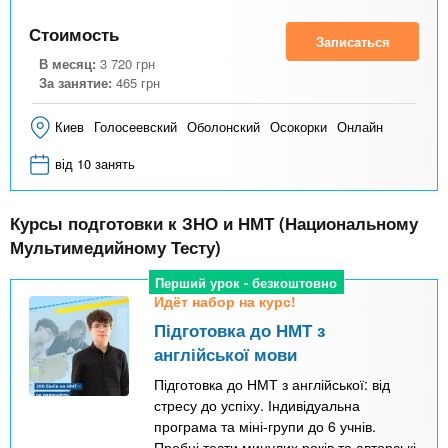
к
Стоимость
Записаться
а
В месяц:
3 720
грн
За занятие:
)
465
грн
Киев
Голосеевский
Оболонский
Осокорки
Онлайн
від 10 занять
Курсы подготовки к ЗНО и НМТ (Национальному
Мультимедийному Тесту)
Перший урок - безкоштовно
Идёт набор на курс!
Підготовка до НМТ з
англійської мови
Підготовка до НМТ з англійської: від
стресу до успіху. Індивідуальна
програма та міні-групи до 6 учнів.
Пробні тести минулих років та авторські