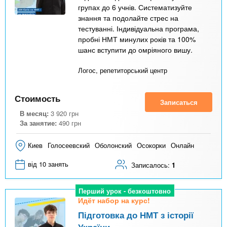
групах до 6 учнів. Систематизуйте
знання та подолайте стрес на
тестуванні. Індивідуальна програма,
пробні НМТ минулих років та 100%
шанс вступити до омріяного вишу.
Логос, репетиторський центр
Стоимость
Записаться
В месяц:
3 920
грн
За занятие:
490
грн
Киев
Голосеевский
Оболонский
Осокорки
Онлайн
від 10 занять
Записалось:
1
Перший урок - безкоштовно
Идёт набор на курс!
Підготовка до НМТ з історії