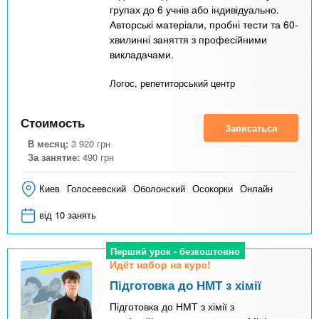
групах до 6 учнів або індивідуально.
Авторські матеріали, пробні тести та 60-
хвилинні заняття з професійними
викладачами.
Логос, репетиторський центр
Стоимость
Записаться
В месяц:
3 920
грн
За занятие:
490
грн
Киев
Голосеевский
Оболонский
Осокорки
Онлайн
від 10 занять
Перший урок - безкоштовно
Идёт набор на курс!
Підготовка до НМТ з хімії
Підготовка до НМТ з хімії з