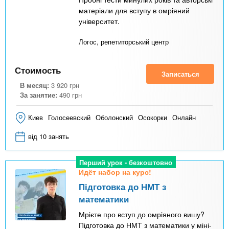
матеріали для вступу в омріяний
університет.
Логос, репетиторський центр
Стоимость
Записаться
В месяц:
3 920
грн
За занятие:
490
грн
Киев
Голосеевский
Оболонский
Осокорки
Онлайн
від 10 занять
Перший урок - безкоштовно
Идёт набор на курс!
Підготовка до НМТ з
математики
Мрієте про вступ до омріяного вишу?
Підготовка до НМТ з математики у міні-