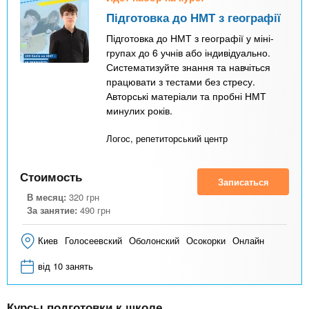
Підготовка до НМТ з географії
Підготовка до НМТ з географії у міні-
групах до 6 учнів або індивідуально.
Систематизуйте знання та навчіться
працювати з тестами без стресу.
Авторські матеріали та пробні НМТ
минулих років.
Логос, репетиторський центр
Стоимость
Записаться
В месяц:
320
грн
За занятие:
490
грн
Киев
Голосеевский
Оболонский
Осокорки
Онлайн
від 10 занять
Курсы подготовки к школе