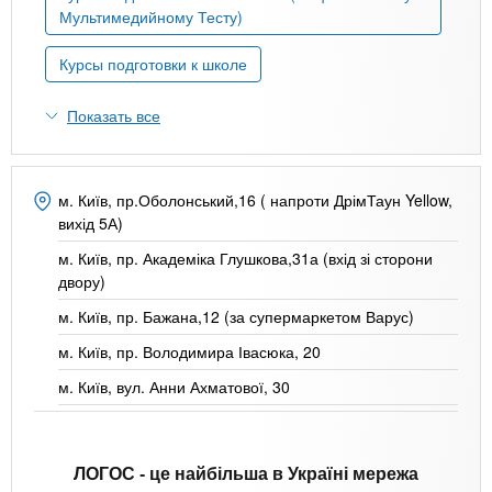
n
MBA
р
х
Мультимедийному Тесту)
ж
з
t
а
Курсы подготовки к школе
Онлайн курсы
н
а
и
в
s
Показать все
ю
е
За рубежом
.
д
е
м. Київ, пр.Оболонський,16 ( напроти ДрімТаун Yellow,
вихід 5А)
i
н
и
м. Київ, пр. Академіка Глушкова,31а (вхід зі сторони
двору)
n
й
м. Київ, пр. Бажана,12 (за супермаркетом Варус)
f
м. Київ, пр. Володимира Івасюка, 20
м. Київ, вул. Анни Ахматової, 30
o
ЛОГОС
- це найбільша в Україні мережа