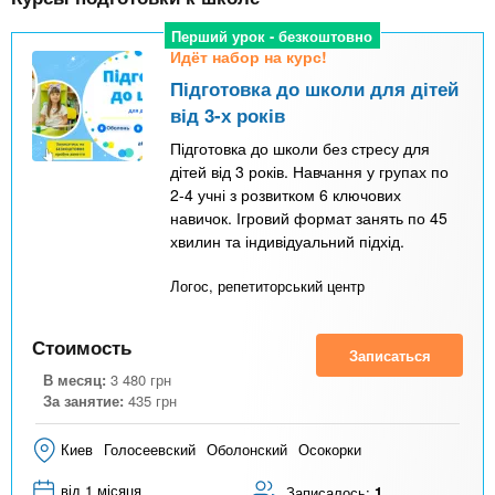
Перший урок - безкоштовно
Идёт набор на курс!
Підготовка до школи для дітей
від 3-х років
Підготовка до школи без стресу для
дітей від 3 років. Навчання у групах по
2-4 учні з розвитком 6 ключових
навичок. Ігровий формат занять по 45
хвилин та індивідуальний підхід.
Логос, репетиторський центр
Стоимость
Записаться
В месяц:
3 480
грн
За занятие:
435
грн
Киев
Голосеевский
Оболонский
Осокорки
від 1 місяця
Записалось:
1