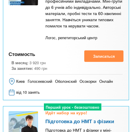
професійними викладачами. Міні-групи
до 6 учнів або індивідуально. Авторські
матеріали, пробні тести та 60-хвилинні
заняття. Навчіться уникати типових
помилок та керувати часом.
Логос, репетиторський центр
Стоимость
Записаться
В месяц:
3 920
грн
За занятие:
490
грн
Киев
Голосеевский
Оболонский
Осокорки
Онлайн
від 10 занять
Перший урок - безкоштовно
Идёт набор на курс!
Підготовка до НМТ з фізики
Підготовка до НМТ з фізики у міні-