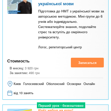
української мови
Підготовка до НМТ з української мови за
авторською методикою. Міні-групи до 6
учнів або індивідуально.
Систематизуйте знання, подолайте
стрес та вступіть до омріяного
університету.
Логос, репетиторський центр
Стоимость
Записаться
В месяц:
3 920
грн
За занятие:
490
грн
Киев
Голосеевский
Оболонский
Осокорки
Онлайн
від 10 занять
Перший урок - безкоштовно
Идёт набор на курс!