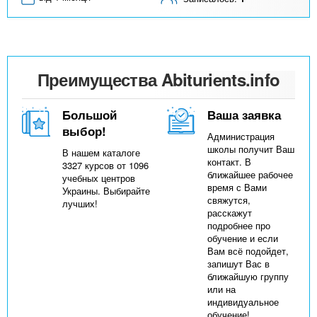
Преимущества Abiturients.info
Большой
Ваша заявка
выбор!
Администрация
школы получит Ваш
В нашем каталоге
контакт. В
3327 курсов от 1096
ближайшее рабочее
учебных центров
время с Вами
Украины. Выбирайте
свяжутся,
лучших!
расскажут
подробнее про
обучение и если
Вам всё подойдет,
запишут Вас в
ближайшую группу
или на
индивидуальное
обучение!