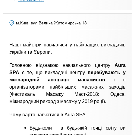
n
MBA
р
х
ж
з
t
а
Онлайн курсы
н
а
м.Київ, вул.Велика Житомирська 13
и
в
s
ю
е
За рубежом
Наші майстри навчалися у найкращих викладачів
.
д
України та Європи.
е
i
н
Головною відзнакою навчального центру
Aura
и
SPA
є те, що викладачі центру
перебувають у
n
й
міжнародній асоціації масажистів
і є
організаторами найбільших масажних заходів
(Фестиваль Масажу Маст-2018: Одеса,
f
міжнародний рекорд з масажу у 2019 році).
o
Чому варто навчатися в Aura SPA
Будь-коли і в будь-якій точці світу ви