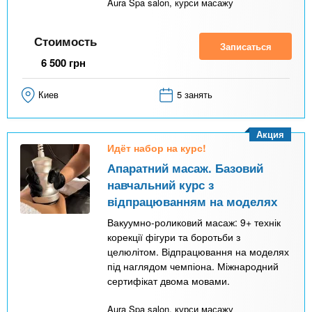
Aura Spa salon, курси масажу
Стоимость
Записаться
6 500
грн
Киев
5 занять
Акция
Идёт набор на курс!
Апаратний масаж. Базовий
навчальний курс з
відпрацюванням на моделях
Вакуумно-роликовий масаж: 9+ технік
корекції фігури та боротьби з
целюлітом. Відпрацювання на моделях
під наглядом чемпіона. Міжнародний
сертифікат двома мовами.
Aura Spa salon, курси масажу