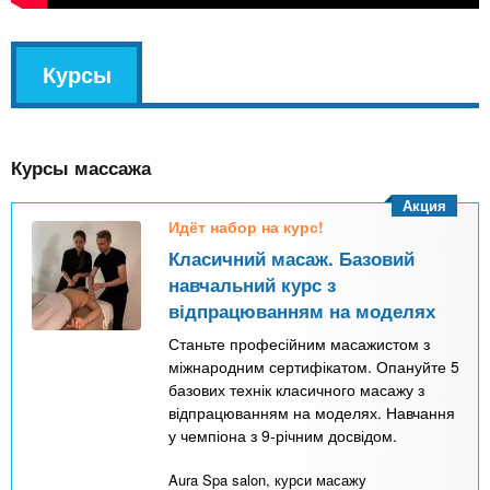
v
Курсы
(
k
а
l
к
Курсы массажа
т
и
Акция
Идёт набор на курс!
в
Класичний масаж. Базовий
н
навчальний курс з
а
відпрацюванням на моделях
я
Станьте професійним масажистом з
в
міжнародним сертифікатом. Опануйте 5
базових технік класичного масажу з
к
відпрацюванням на моделях. Навчання
л
у чемпіона з 9-річним досвідом.
а
Aura Spa salon, курси масажу