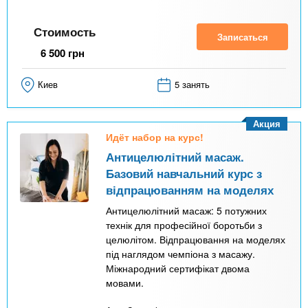
д
к
Стоимость
Записаться
а
6 500
грн
)
Киев
5 занять
Акция
Идёт набор на курс!
Антицелюлітний масаж.
Базовий навчальний курс з
відпрацюванням на моделях
Антицелюлітний масаж: 5 потужних
технік для професійної боротьби з
целюлітом. Відпрацювання на моделях
під наглядом чемпіона з масажу.
Міжнародний сертифікат двома
мовами.