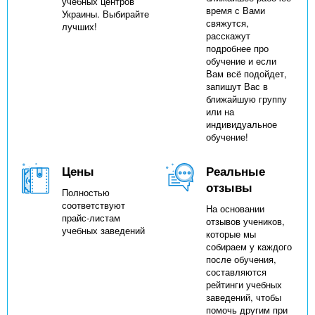
учебных центров
время с Вами
Украины. Выбирайте
свяжутся,
лучших!
расскажут
подробнее про
обучение и если
Вам всё подойдет,
запишут Вас в
ближайшую группу
или на
индивидуальное
обучение!
Цены
Реальные
отзывы
Полностью
соответствуют
На основании
прайс-листам
отзывов учеников,
учебных заведений
которые мы
собираем у каждого
после обучения,
составляются
рейтинги учебных
заведений, чтобы
помочь другим при