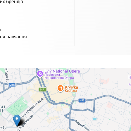
вих брендів
я
ння навчання