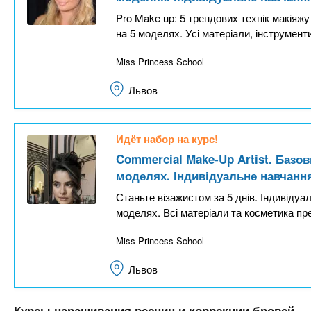
Pro Make up: 5 трендових технік макіяжу
на 5 моделях. Усі матеріали, інструмент
Miss Princess School
Львов
Идёт набор на курс!
Commercial Make-Up Artist. Базов
моделях. Індивідуальне навчанн
Станьте візажистом за 5 днів. Індивідуа
моделях. Всі матеріали та косметика пр
Miss Princess School
Львов
Курсы наращивания ресниц и коррекции бровей