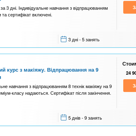
З
 за 3 дні. Індивідуальне навчання з відпрацюванням
и та сертифікат включені.
3 дні - 5 занять
Стои
ий курс з макіяжу. Відпрацювання на 9
24 9
я
З
льне навчання з відпрацюванням 8 технік макіяжу на 9
еміум-класу надаються. Сертифікат після закінчення.
5 днів - 9 занять