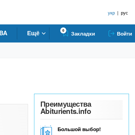
укр
|
рус
0
BA
Ещё
Закладки
Войти
Преимущества
Abiturients.info
Большой выбор!