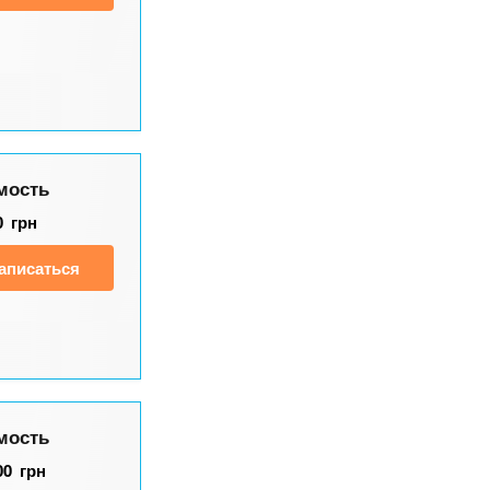
мость
0
грн
аписаться
мость
00
грн