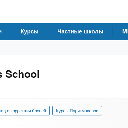
и
Курсы
Частные школы
M
s School
иц и коррекции бровей
Курсы Парикмахеров