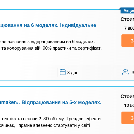
Акци
Стои
ацювання на 6 моделях. Індивідуальне
7 90
З
льне навчання з відпрацюванням на 6 моделях.
та колорування вій. 90% практики та сертифікат.
3 дні
Стои
hmaker». Відпрацювання на 5-х моделях.
12 5
З
техніка та основи 2–3D об’єму. Трендові ефекти.
очинає, і прагне впевнено стартувати у світі