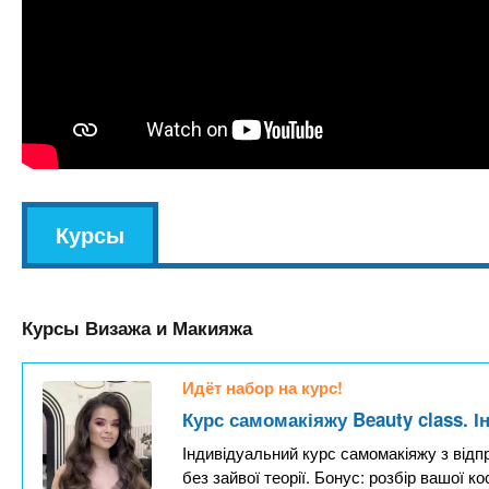
v
Курсы
(
k
а
l
к
Курсы Визажа и Макияжа
т
и
Идёт набор на курс!
в
Курс самомакіяжу Beauty class. 
н
Індивідуальний курс самомакіяжу з відп
а
без зайвої теорії. Бонус: розбір вашої к