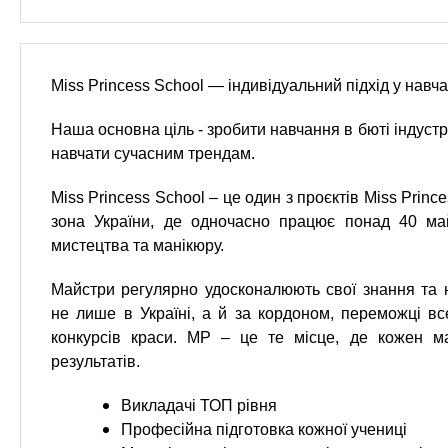
n
е
х
р
з
t
ж
а
а
Miss Princess School — індивідуальний підхід у навча
н
в
s
и
е
Наша основна ціль - зробити навчання в бюті індустрі
ю
д
.
навчати сучасним трендам.
е
Miss Princess School – це один з проєктів Miss Princ
н
i
зона України, де одночасно працює понад 40 май
и
мистецтва та манікюру.
й
n
Майстри регулярно удосконалюють свої знання та 
не лише в Україні, а й за кордоном, переможці вс
f
конкурсів краси. MP – це те місце, де кожен м
результатів.
o
Викладачі ТОП рівня
Професійна підготовка кожної учениці