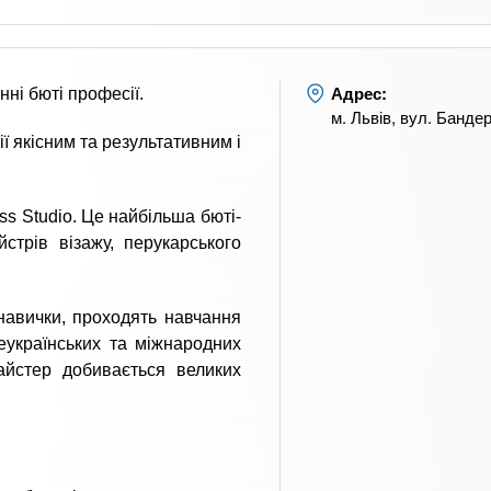
Адрес:
нні бюті професії.
м. Львів, вул. Бандер
ї якісним та результативним і
ess Studio. Це найбільша бюті-
стрів візажу, перукарського
навички, проходять навчання
еукраїнських та міжнародних
айстер добивається великих