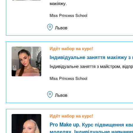
я
макіяжу.
в
Miss Princess School
к
л
Львов
а
д
Идёт набор на курс!
к
Індивідуальне заняття макіяжу 
а
Індивідуальне заняття з майстром, відп
)
Miss Princess School
Львов
Идёт набор на курс!
Pro Make up. Курс підвищення ква
моделях. Індивідуальне навчанн