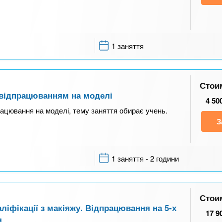
1 заняття
Стои
з відпрацюванням на моделі
4 50
рацювання на моделі, тему заняття обирає учень.
З
1 заняття - 2 години
Стои
ліфікації з макіяжу. Відпрацювання на 5-х
17 9
я