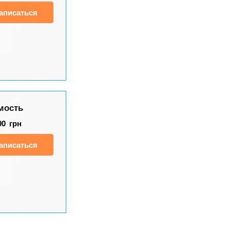
аписаться
мость
00
грн
аписаться