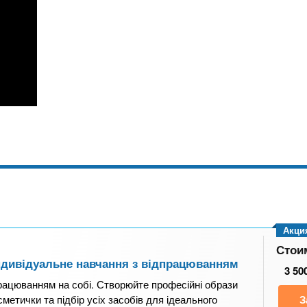
Акци
Стои
Індивідуальне навчання з відпрацюванням
3 50
рацюванням на собі. Створюйте професійні образи
осметички та підбір усіх засобів для ідеального
З