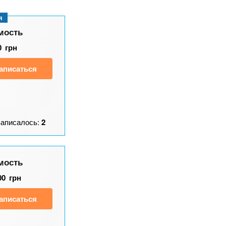
я
мость
0
грн
аписаться
Записалось:
2
мость
00
грн
аписаться