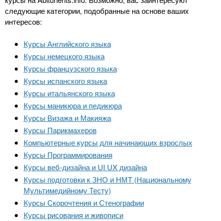
n
MBA
р
х
следующие категории, подобранные на основе ваших
ж
з
t
интересов:
а
Онлайн курсы
н
а
и
Курсы Английского языка
в
s
ю
Курсы немецкого языка
е
За рубежом
Курсы французского языка
.
д
Курсы испанского языка
е
Курсы итальянского языка
i
н
Курсы маникюра и педикюра
и
Курсы Визажа и Макияжа
n
й
Курсы Парикмахеров
Компьютерные курсы для начинающих взрослых
Курсы Программирования
f
Курсы веб-дизайна и UI UX дизайна
Курсы подготовки к ЗНО и НМТ (Национальному
o
Мультимедийному Тесту)
Курсы Скорочтения и Стенографии
Курсы рисования и живописи