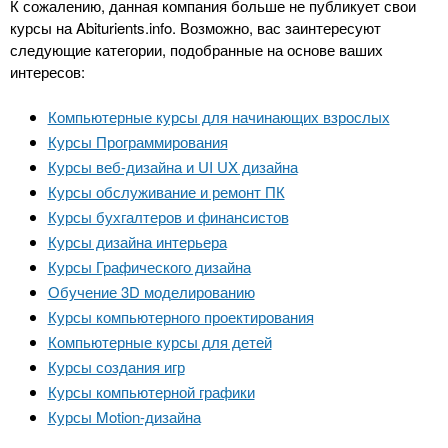
n
MBA
р
К сожалению, данная компания больше не публикует свои
х
ж
курсы на Abiturients.info. Возможно, вас заинтересуют
з
t
а
следующие категории, подобранные на основе ваших
Онлайн курсы
н
а
интересов:
и
в
s
ю
Компьютерные курсы для начинающих взрослых
е
За рубежом
Курсы Программирования
.
д
Курсы веб-дизайна и UI UX дизайна
е
Курсы обслуживание и ремонт ПК
i
н
Курсы бухгалтеров и финансистов
и
Курсы дизайна интерьера
n
й
Курсы Графического дизайна
Обучение 3D моделированию
f
Курсы компьютерного проектирования
Компьютерные курсы для детей
Курсы создания игр
o
Курсы компьютерной графики
Курсы Motion-дизайна