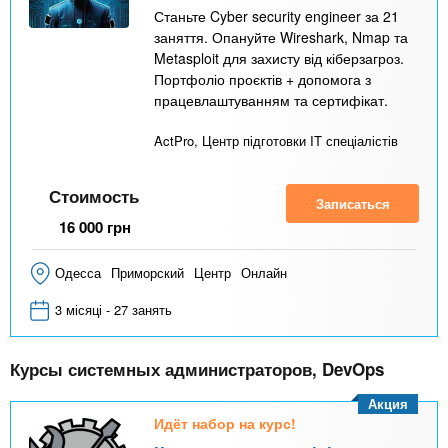
Станьте Cyber security engineer за 21
заняття. Опануйте Wireshark, Nmap та
Metasploit для захисту від кіберзагроз.
Портфоліо проєктів + допомога з
працевлаштуванням та сертифікат.
ActPro, Центр підготовки IT спеціалістів
Стоимость
Записаться
16 000
грн
Одесса
Приморский
Центр
Онлайн
3 місяці - 27 занять
Курсы системных администраторов, DevOps
Акция
Идёт набор на курс!