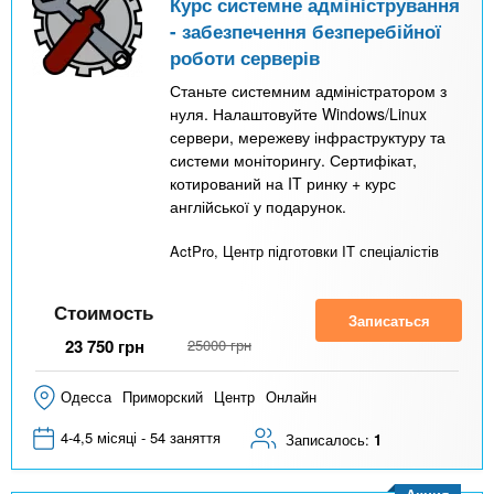
Курс системне адміністрування
- забезпечення безперебійної
роботи серверів
Станьте системним адміністратором з
нуля. Налаштовуйте Windows/Linux
сервери, мережеву інфраструктуру та
системи моніторингу. Сертифікат,
котирований на IT ринку + курс
англійської у подарунок.
ActPro, Центр підготовки IT спеціалістів
Стоимость
Записаться
23 750
грн
25000
грн
Одесса
Приморский
Центр
Онлайн
4-4,5 місяці - 54 заняття
Записалось:
1