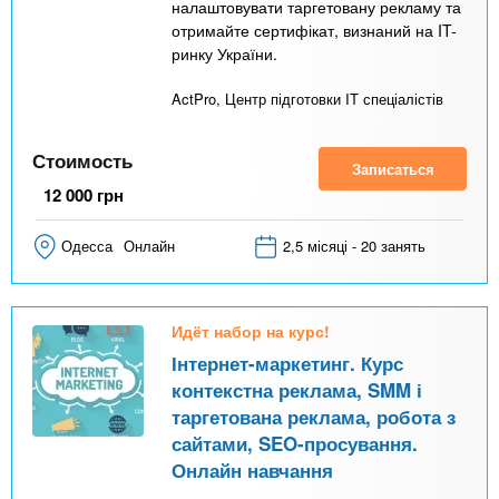
л
налаштовувати таргетовану рекламу та
отримайте сертифікат, визнаний на IT-
а
ринку України.
д
ActPro, Центр підготовки IT спеціалістів
к
а
Стоимость
)
Записаться
12 000
грн
Одесса
Онлайн
2,5 місяці - 20 занять
Идёт набор на курс!
Інтернет-маркетинг. Курс
контекстна реклама, SMM і
таргетована реклама, робота з
сайтами, SEO-просування.
Онлайн навчання