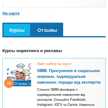
На карте
v
Курсы
(
Отзывы
k
а
l
к
Курсы маркетинга и рекламы
т
и
Идёт набор на курс!
в
SMM. Просунення в соціальних
н
мережах. Індивідуальне
а
навчання: поради від експертів
10
Отзывы:
2
я
Станьте SMM-фахівцем з
в
індивідуальним навчанням від
експертів. Опануйте Facebook,
к
Instagram, IGTV та Canva. Навчіться