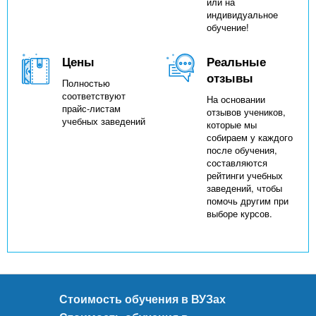
или на
индивидуальное
обучение!
Цены
Реальные
отзывы
Полностью
соответствуют
На основании
прайс-листам
отзывов учеников,
учебных заведений
которые мы
собираем у каждого
после обучения,
составляются
рейтинги учебных
заведений, чтобы
помочь другим при
выборе курсов.
Стоимость обучения в ВУЗах