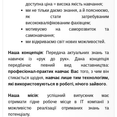
доступна ціна = висока якість навчання;
ми не тільки даємо знання, а й пояснюємо,
як стати затребуваним
висококваліфікованим фахівцем;
мотивуємо на саморозвиток та
самонавчання;
ми відкриваємо світ нових можливостей.
Наша концепція
: Передача актуальних знань та
навичок із «рук до рук». Дана концепція
передбачає певний вид наставництва:
професіонал-практик навчає Вас
того, з чим він
стикається щодня,
навчає лише тим технологіям,
які використовуються в роботі, нічого зайвого
.
Наша місія
: успішний випускник має
отримати гідне робоче місце в IT компанії з
можливістю реалізації отриманих знань та
потенціалу.