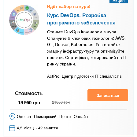
Акция
Идёт набор на курс!
Курс DevOps. Розробка
програмного забезпечення
Станьте DevOps інженером з нуля.
Опануйте 9 ключових технологій: AWS,
Git, Docker, Kubernetes. Розгортайте
хмарну інфраструктуру та оптимізуйте
проєкти. Сертифікат, котирований на IT
ринку України.
ActPro, Центр підготовки IT спеціалістів
Стоимость
Записаться
19 950
грн
21000
грн
Одесса
Приморский
Центр
Онлайн
4,5 місяці - 42 заняття