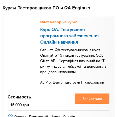
Курсы Тестировщиков ПО и QA Engineer
Идёт набор на курс!
Курс QA. Тестування
програмного забезпечення.
Онлайн навчання
Станьте QA-тестувальником з нуля.
Опануйте 15+ видів тестування, SQL,
Git та API. Сертифікат визнаний на IT-
ринку + курс англійської та допомога з
працевлаштуванням.
ActPro, Центр підготовки IT спеціалістів
Стоимость
Записаться
15 000
грн
Одесса
Приморский
Центр
Онлайн