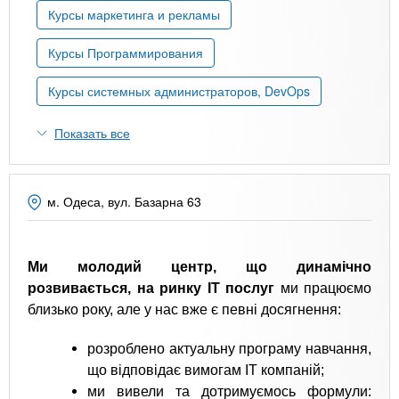
n
MBA
р
х
Курсы маркетинга и рекламы
ж
з
t
а
Курсы Программирования
Онлайн курсы
н
а
и
в
s
Курсы системных администраторов, DevOps
ю
е
За рубежом
Показать все
.
д
е
i
н
м. Одеса, вул. Базарна 63
и
n
й
Ми молодий центр, що динамічно
f
розвивається, на ринку IT послуг
ми працюємо
близько року, але у нас вже є певні досягнення:
o
розроблено актуальну програму навчання,
що відповідає вимогам IT компаній;
ми вивели та дотримуємось формули: