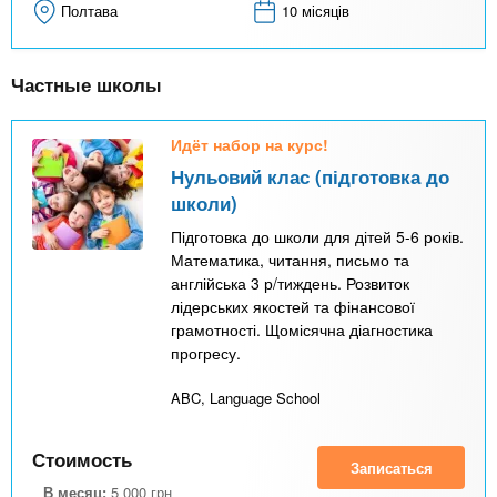
Полтава
10 місяців
Частные школы
Идёт набор на курс!
Нульовий клас (підготовка до
школи)
Підготовка до школи для дітей 5-6 років.
Математика, читання, письмо та
англійська 3 р/тиждень. Розвиток
лідерських якостей та фінансової
грамотності. Щомісячна діагностика
прогресу.
ABC, Language School
Стоимость
Записаться
В месяц:
5 000
грн