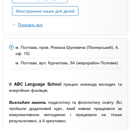
n
MBA
р
х
ж
Иностранные языки для детей
з
t
а
Онлайн курсы
н
а
Показать все
и
в
s
ю
е
За рубежом
.
д
м. Полтава, пров. Романа Шухевича (Піонерський), 4,
е
оф. 15)
i
н
м. Полтава, вул. Курчатова, 3А (мікрорайон Половки)
и
n
й
В
ABC Language School
працює команда молодих та
енергійних фахівців.
f
Викладачі мають
педагогічну та філологічну освіту. Всі
пройшли додатковий курс, який навчає працювати за
o
комунікативною методикою і працювати не тільки
результативно, а й креативно.