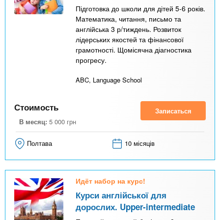
Підготовка до школи для дітей 5-6 років.
Математика, читання, письмо та
англійська 3 р/тиждень. Розвиток
лідерських якостей та фінансової
грамотності. Щомісячна діагностика
прогресу.
ABC, Language School
Стоимость
Записаться
В месяц:
5 000
грн
Полтава
10 місяців
Идёт набор на курс!
Курси англійської для
дорослих. Upper-intermediate