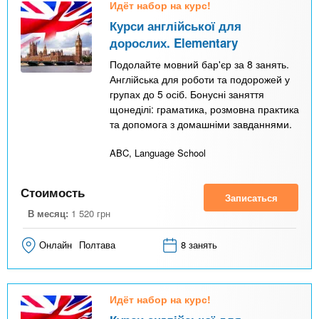
Идёт набор на курс!
в
Курси англійської для
н
дорослих. Elementary
а
Подолайте мовний бар'єр за 8 занять.
я
Англійська для роботи та подорожей у
групах до 5 осіб. Бонусні заняття
в
щонеділі: граматика, розмовна практика
к
та допомога з домашніми завданнями.
л
ABC, Language School
а
д
Стоимость
Записаться
к
В месяц:
1 520
грн
а
)
Онлайн
Полтава
8 занять
Идёт набор на курс!