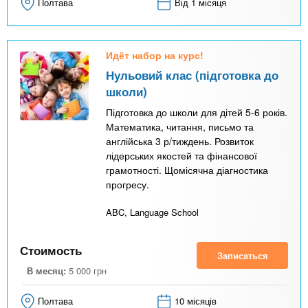
Полтава
Від 1 місяця
Идёт набор на курс!
Нульовий клас (підготовка до
школи)
Підготовка до школи для дітей 5-6 років.
Математика, читання, письмо та
англійська 3 р/тиждень. Розвиток
лідерських якостей та фінансової
грамотності. Щомісячна діагностика
прогресу.
ABC, Language School
Стоимость
Записаться
В месяц:
5 000
грн
Полтава
10 місяців