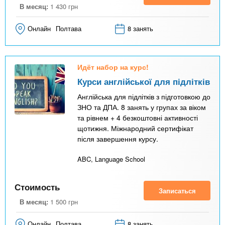
В месяц:
1 430
грн
Онлайн
Полтава
8 занять
Идёт набор на курс!
Курси англійської для підлітків
Англійська для підлітків з підготовкою до
ЗНО та ДПА. 8 занять у групах за віком
та рівнем + 4 безкоштовні активності
щотижня. Міжнародний сертифікат
після завершення курсу.
ABC, Language School
Стоимость
Записаться
В месяц:
1 500
грн
Онлайн
Полтава
8 занять