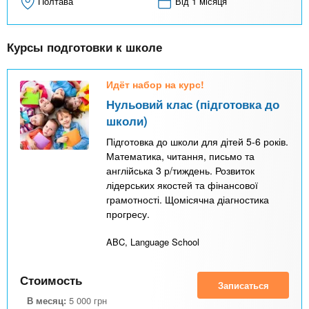
Полтава
Від 1 місяця
Курсы подготовки к школе
Идёт набор на курс!
Нульовий клас (підготовка до
школи)
Підготовка до школи для дітей 5-6 років.
Математика, читання, письмо та
англійська 3 р/тиждень. Розвиток
лідерських якостей та фінансової
грамотності. Щомісячна діагностика
прогресу.
ABC, Language School
Стоимость
Записаться
В месяц:
5 000
грн