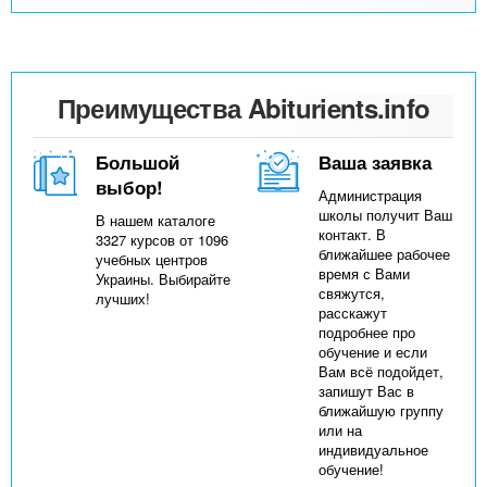
Преимущества Abiturients.info
Большой
Ваша заявка
выбор!
Администрация
школы получит Ваш
В нашем каталоге
контакт. В
3327 курсов от 1096
ближайшее рабочее
учебных центров
время с Вами
Украины. Выбирайте
свяжутся,
лучших!
расскажут
подробнее про
обучение и если
Вам всё подойдет,
запишут Вас в
ближайшую группу
или на
индивидуальное
обучение!