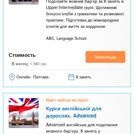
Подолайте мовний бар'єр за 8 занять в
Upper-Intermediate групі. Щотижневі
бонусні клуби з граматики та розмовної
практики. Підготовка до міжнародних
іспитів для життя за кордоном.
ABC, Language School
Стоимость
Записаться
В месяц:
1 580
грн
Онлайн
Полтава
8 занять
Идёт набор на курс!
Курси англійської для
дорослих. Advanced
Advanced англійська для подолання
мовного бар'єру. 8 занять у