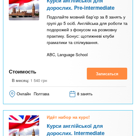
Курси англійської для
дорослих. Pre-intermediate
Подолайте мовний бар'єр за 8 занять у
групі до 5 осіб. Англійська для роботи та
подорожей з фокусом на розмовну
практику. Бонус: щотижневі клуби
граматики та спілкування.
ABC, Language School
Стоимость
Записаться
В месяц:
1 540
грн
Онлайн
Полтава
8 занять
Идёт набор на курс!
Курси англійської для
дорослих. Intermediate