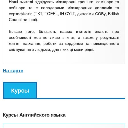
Наші вчителі відвідують міжнародні тренінги, семінари та
вебінари та є володарями міжнародних дипломів та
сертифікатів (TKT, TOEFL, IH CYLT, дипломи СОВу, British
Council та інші).
Більше того, більшість наших вчителів знають про
особливості мов не лише з книг, а також у результаті
життя, навчання, роботи за кордоном та повсякденного
спілкування з людьми, для яких ці мови рідні.
На карте
v
Курсы
(
k
а
l
к
Курсы Английского языка
т
и