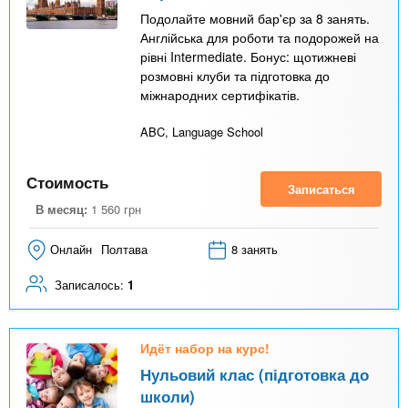
Подолайте мовний бар'єр за 8 занять.
Англійська для роботи та подорожей на
рівні Intermediate. Бонус: щотижневі
розмовні клуби та підготовка до
міжнародних сертифікатів.
ABC, Language School
Стоимость
Записаться
В месяц:
1 560
грн
Онлайн
Полтава
8 занять
Записалось:
1
Идёт набор на курс!
Нульовий клас (підготовка до
школи)