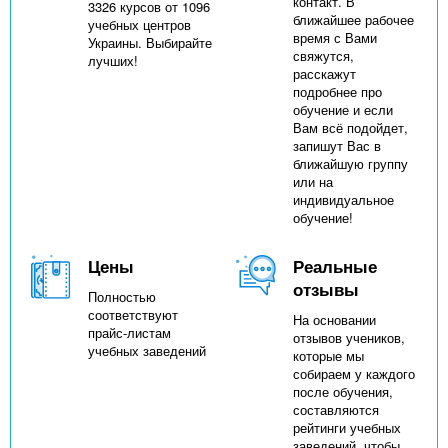
контакт. В
3326 курсов от 1096
ближайшее рабочее
учебных центров
время с Вами
Украины. Выбирайте
свяжутся,
лучших!
расскажут
подробнее про
обучение и если
Вам всё подойдет,
запишут Вас в
ближайшую группу
или на
индивидуальное
обучение!
Цены
Реальные
отзывы
Полностью
соответствуют
На основании
прайс-листам
отзывов учеников,
учебных заведений
которые мы
собираем у каждого
после обучения,
составляются
рейтинги учебных
заведений, чтобы