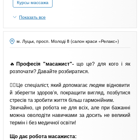
n
MBA
р
Курсы массажа
х
ж
з
t
а
Показать все
Онлайн курсы
н
а
и
в
s
ю
е
За рубежом
м. Луцьк, просп. Молоді 8 (салон краси «Релакс»)
.
д
е
i
🔥
Професія "масажист"-
що це? для кого і як
н
розпочати? Давайте розбиратися.
и
n
й
💆‍♀️Це спеціаліст, який допомагає людям відновити
й зберегти здоров'я, покращити вигляд, позбутися
f
стресів та зробити життя більш гармонійним.
Звичайно, ця робота не для всіх, але при бажанні
можна оволодіти навичками за досить не великий
o
термін і без медичної освіти!
Що дає робота масажиста: