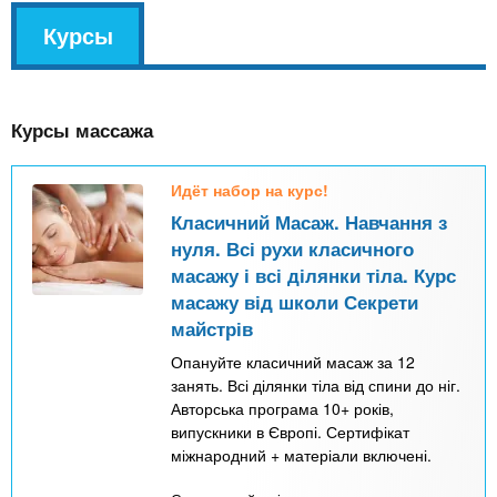
v
Курсы
(
k
а
l
к
Курсы массажа
т
и
Идёт набор на курс!
в
Класичний Масаж. Навчання з
н
нуля. Всі рухи класичного
а
масажу і всі ділянки тіла. Курс
я
масажу від школи Секрети
майстрів
в
Опануйте класичний масаж за 12
к
занять. Всі ділянки тіла від спини до ніг.
л
Авторська програма 10+ років,
а
випускники в Європі. Сертифікат
міжнародний + матеріали включені.
д