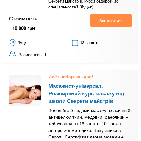
к
Секрети майстрів, курси оздоровчих
спеціальностей (Луцьк)
а
Стоимость
)
Записаться
10 000
грн
Луцк
12 занять
Записалось:
1
Идёт набор на курс!
Масажист-універсал.
Розширений курс масажу від
школи Секрети майстрів
Володійте 5 видами масажу: класичний,
антицелюлітний, медовий, баночний +
тейпування за 16 занять. 10+ років
авторської методики. Випускники в
Європі. Сертифікат двома мовами +