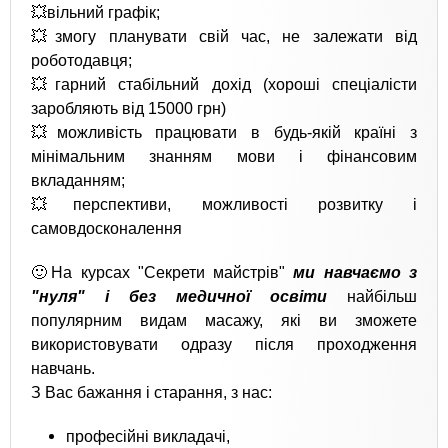
💥вільний графік;
💥змогу планувати свій час, не залежати від
роботодавця;
💥гарний стабільний дохід (хороші спеціалісти
заробляють від 15000 грн)
💥можливість працювати в будь-якій країні з
мінімальним знанням мови і фінансовим
вкладанням;
💥перспективи, можливості розвитку і
самовдосконалення
🙂На курсах "Секрети майстрів"
ми навчаємо з
"нуля" і без медичної освіти
найбільш
популярним видам масажу, які ви зможете
використовувати одразу після проходження
навчань.
З Вас бажання і старання, з нас:
професійні викладачі,