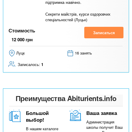
підтримка навічно.
Секрети майстрів, курси оздоровчих
спеціальностей (Луцьк)
Стоимость
Записаться
12 000
грн
Луцк
16 занять
Записалось:
1
Преимущества Abiturients.info
Большой
Ваша заявка
выбор!
Администрация
школы получит Ваш
В нашем каталоге