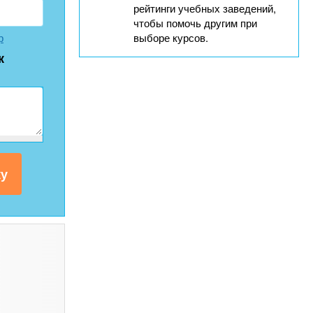
рейтинги учебных заведений,
чтобы помочь другим при
р
выборе курсов.
к