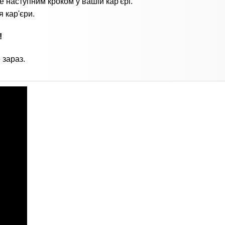
е наступним кроком у вашій кар'єрі.
 кар'єри.
!
 зараз.