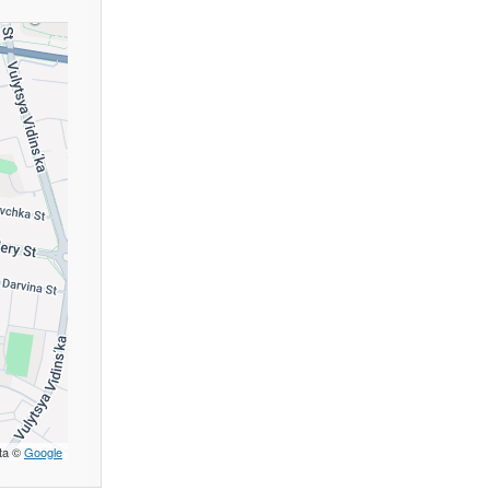
ta ©
Google