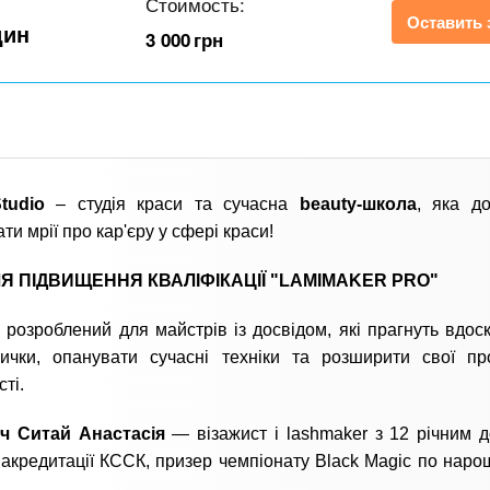
Стоимость:
Оставить 
дин
3 000
грн
tudio
– студія краси та сучасна
beauty-школа
, яка д
ти мрії про кар'єру у сфері краси!
ЛЯ ПІДВИЩЕННЯ КВАЛІФІКАЦІЇ "LAMIMAKER PRO"
 розроблений для майстрів із досвідом, які прагнуть вдос
ички, опанувати сучасні техніки та розширити свої пр
ті.
ч Ситай Анастасія
— візажист і lashmaker з 12 річним д
 акредитації КССК, призер чемпіонату Black Magic по нар