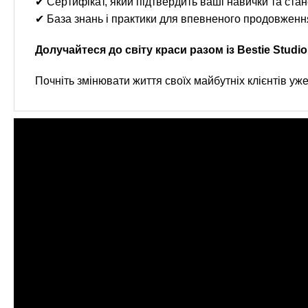
✔ Сертифікат, який підтвердить ваші навички та стан
✔ База знань і практики для впевненого продовження
Долучайтеся до світу краси разом із Bestie Studio
Почніть змінювати життя своїх майбутніх клієнтів уже