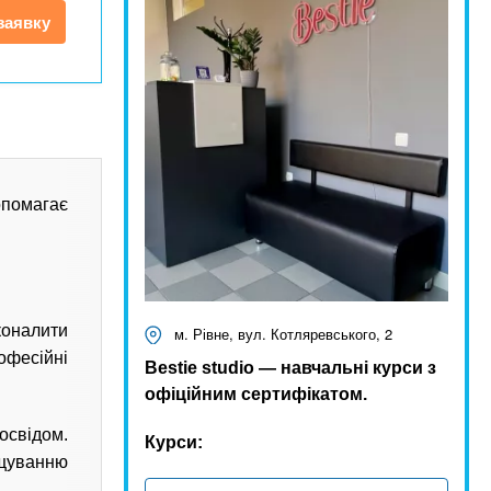
заявку
опомагає
коналити
м. Рівне, вул. Котляревського, 2
офесійні
Bestie studio — навчальні курси з
офіційним сертифікатом.
освідом.
Курси:
ощуванню