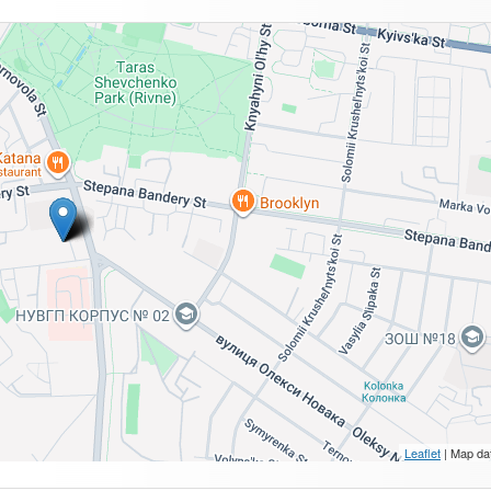
Leaflet
| Map da