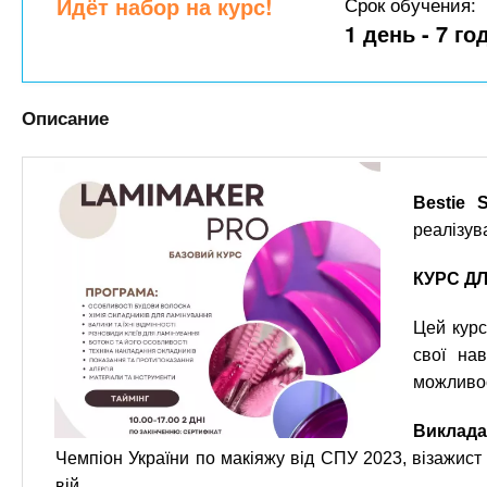
n
Идёт набор на курс!
Срок обучения:
е
х
р
1 день - 7 го
з
t
ж
а
а
н
в
s
Описание
и
е
ю
д
.
е
Bestie S
н
i
реалізува
и
й
КУРС Д
n
Цей курс
f
свої нав
можливос
o
Виклада
Чемпіон України по макіяжу від СПУ 2023, візажист
вій.