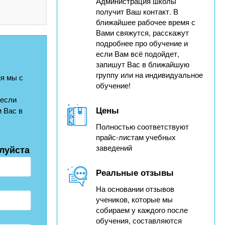
Администрация школы
получит Ваш контакт. В
ближайшее рабочее время с
Вами свяжутся, расскажут
подробнее про обучение и
если Вам всё подойдет,
запишут Вас в ближайшую
группу или на индивидуальное
я мы с
обучение!
 если
Цены
 Вас в
Полностью соответствуют
прайс-листам учебных
заведений
луйста
Реальные отзывы
На основании отзывов
учеников, которые мы
собираем у каждого после
обучения, составляются