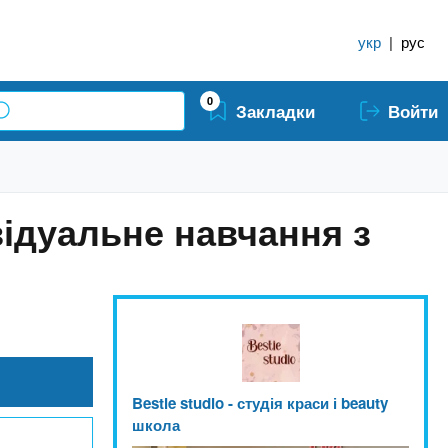
укр
|
рус
0
Закладки
Войти
ідуальне навчання з
Bestie studio - студія краси і beauty
школа