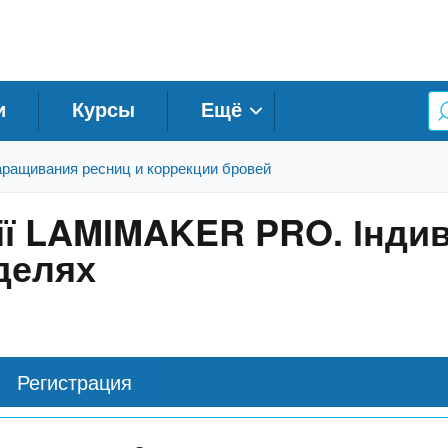
и
Курсы
Ещё
ращивания ресниц и коррекции бровей
ії LAMIMAKER PRO. Індив
делях
Регистрация