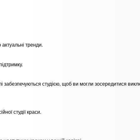
 актуальні тренди.
підтримку.
елі забезпечуються студією, щоб ви могли зосередитися вик
ної студії краси.