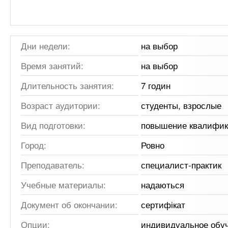
Дни недели:
на выбор
Время занятий:
на выбор
Длительность занятия:
7 годин
Возраст аудитории:
студенты, взрослые
Вид подготовки:
повышение квалифи
Город:
Ровно
Преподаватель:
специалист-практик
Учебные материалы:
надаються
Документ об окончании:
сертифікат
Опции:
индивидуальное обу