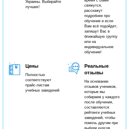
Украины. Выбирайте
свяжутся,
лучших!
расскажут
подробнее про
обучение и если
Вам всё подойдет,
запишут Вас в
ближайшую группу
или на
индивидуальное
обучение!
Цены
Реальные
отзывы
Полностью
соответствуют
На основании
прайс-листам
отзывов учеников,
учебных заведений
которые мы
собираем у каждого
после обучения,
составляются
рейтинги учебных
заведений, чтобы
помочь другим при
выборе курсов.