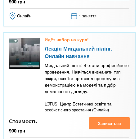
900
грн
Онлайн
1 заняття
Идёт набор на курс!
Лекція Мигдальний пілінг.
Онлайн навчання
Мигдальний пілінг: 4 етапи професійного
проведення. Навчіться визначати тип
шкіри, освоїте протокол процедури з
демонстрацією на моделі та підбір
домашнього догляду.
LOTUS, Центр Естетичної освіти та
особистісного зростання (Онлайн)
Стоимость
Записаться
900
грн