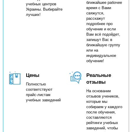
ближайшее рабочее
учебных центров
время с Вами
Украины. Выбирайте
свяжутся,
лучших!
расскажут
подробнее про
обучение и если
Вам всё подойдет,
запишут Вас в
ближайшую группу
или на
индивидуальное
обучение!
Цены
Реальные
отзывы
Полностью
соответствуют
На основании
прайс-листам
отзывов учеников,
учебных заведений
которые мы
собираем у каждого
после обучения,
составляются
рейтинги учебных
заведений, чтобы