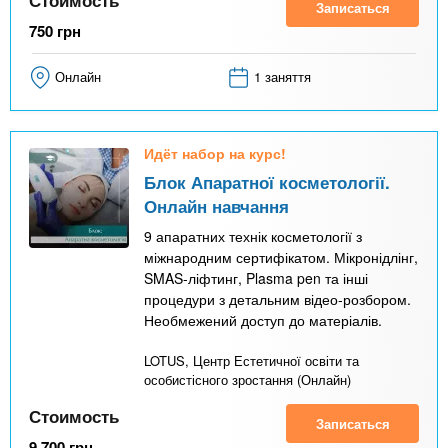
Стоимость
Записаться
750
грн
Онлайн
1 заняття
Идёт набор на курс!
Блок Апаратної косметології.
Онлайн навчання
9 апаратних технік косметології з
міжнародним сертифікатом. Мікронідлінг,
SMAS-ліфтинг, Plasma pen та інші
процедури з детальним відео-розбором.
Необмежений доступ до матеріалів.
LOTUS, Центр Естетичної освіти та
особистісного зростання (Онлайн)
Стоимость
Записаться
9 700
грн