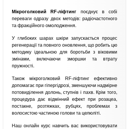
Мікроголковий RF-ліфтинг
поєднує в собі
переваги одразу двох методів: радіочастотного
та фракційного омолодження.
У глибоких шарах шкіри запускається процес
регенерації та повного оновлення, що робить цю
методику ідеальною для боротьби з віковими
змінами, включаючи зморшки та втрату
пружності.
Також мікроголковий RF-ліфтинг ефективно
допомагає при гіпергідрозі, зменшуючи надмірне
потовиділення долонь, ступнів і пахв. Крім того,
процедура дає відмінний ефект при розацеа,
постакне, розтяжках, рубцях, проблемах з
волосистою частиною голови та целюліті.
Наш онлайн курс навчить вас використовувати