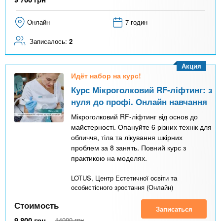
Онлайн
7 годин
Записалось:
2
Акция
Идёт набор на курс!
Курс Мікроголковий RF-ліфтинг: з
нуля до профі. Онлайн навчання
Мікроголковий RF-ліфтинг від основ до
майстерності. Опануйте 6 різних технік для
обличчя, тіла та лікування шкірних
проблем за 8 занять. Повний курс з
практикою на моделях.
LOTUS, Центр Естетичної освіти та
особистісного зростання (Онлайн)
Стоимость
Записаться
9 800
грн
14000
грн