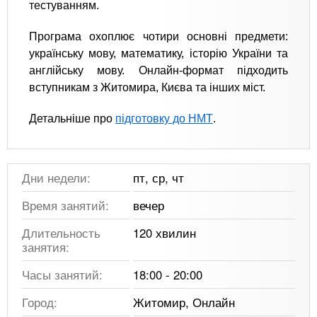
тестуванням.
Програма охоплює чотири основні предмети:
українську мову, математику, історію України та
англійську мову. Онлайн-формат підходить
вступникам з Житомира, Києва та інших міст.
Детальніше про
підготовку до НМТ
.
Дни недели:
пт, ср, чт
Время занятий:
вечер
Длительность
120 хвилин
занятия:
Часы занятий:
18:00 - 20:00
Город:
Житомир, Онлайн