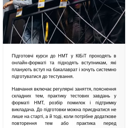
Підготовчі курси до НМТ у КІБіТ проходять в
онлайн-форматі та підходять вступникам, які
планують вступ на бакалаврат і хочуть системно
підготуватися до тестування.
Навчання включає регулярні заняття, пояснення
складних тем, практику тестових завдань у
форматі НМТ, розбір помилок і підтримку
викладача. До підготовки можна приєднатися не
лише на старті, а й тоді, коли потрібне додаткове
повторення тем або практика перед