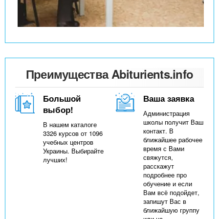
Преимущества Abiturients.info
Большой
Ваша заявка
выбор!
Администрация
школы получит Ваш
В нашем каталоге
контакт. В
3326 курсов от 1096
ближайшее рабочее
учебных центров
время с Вами
Украины. Выбирайте
свяжутся,
лучших!
расскажут
подробнее про
обучение и если
Вам всё подойдет,
запишут Вас в
ближайшую группу
или на