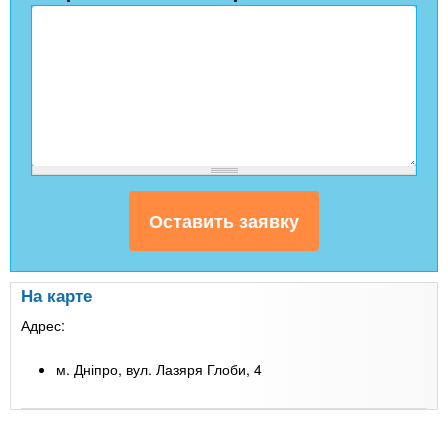
На карте
Адрес:
м. Дніпро, вул. Лазяря Глоби, 4
Leaflet
| Map data ©
Google
+