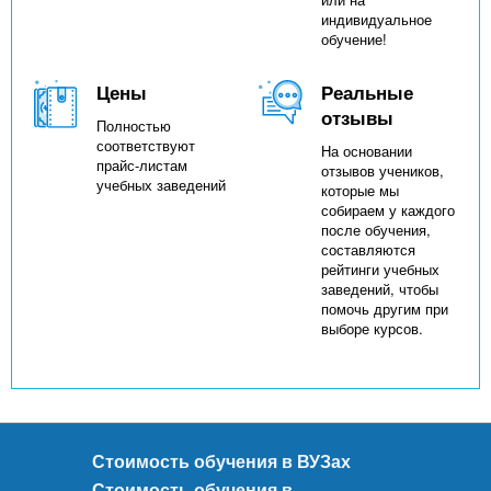
индивидуальное
обучение!
Цены
Реальные
отзывы
Полностью
соответствуют
На основании
прайс-листам
отзывов учеников,
учебных заведений
которые мы
собираем у каждого
после обучения,
составляются
рейтинги учебных
заведений, чтобы
помочь другим при
выборе курсов.
Стоимость обучения в ВУЗах
Стоимость обучения в