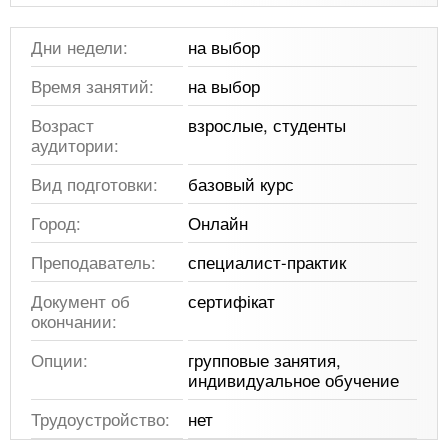
Дни недели:
на выбор
Время занятий:
на выбор
Возраст
взрослые, студенты
аудитории:
Вид подготовки:
базовый курс
Город:
Онлайн
Преподаватель:
специалист-практик
Документ об
сертифікат
окончании:
Опции:
групповые занятия,
индивидуальное обучение
Трудоустройство:
нет